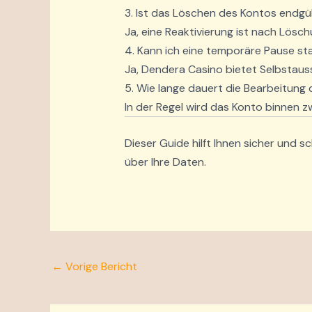
3. Ist das Löschen des Kontos endgül
Ja, eine Reaktivierung ist nach Lösch
4. Kann ich eine temporäre Pause s
Ja, Dendera Casino bietet Selbstaus
5. Wie lange dauert die Bearbeitung
In der Regel wird das Konto binnen 
Dieser Guide hilft Ihnen sicher und s
über Ihre Daten.
←
Vorige Bericht