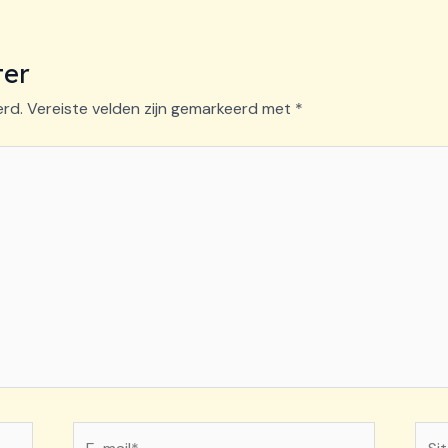
ter
erd.
Vereiste velden zijn gemarkeerd met
*
E-
Site