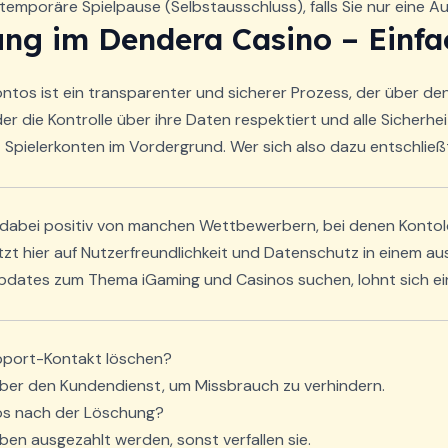
temporäre Spielpause (Selbstausschluss), falls Sie nur eine 
ung im Dendera Casino – Einfa
tos ist ein transparenter und sicherer Prozess, der über den
der die Kontrolle über ihre Daten respektiert und alle Sicherhe
Spielerkonten im Vordergrund. Wer sich also dazu entschließt
 dabei positiv von manchen Wettbewerbern, bei denen Kontol
tzt hier auf Nutzerfreundlichkeit und Datenschutz in einem a
Updates zum Thema iGaming und Casinos suchen, lohnt sich ein
upport-Kontakt löschen?
 über den Kundendienst, um Missbrauch zu verhindern.
dos nach der Löschung?
en ausgezahlt werden, sonst verfallen sie.