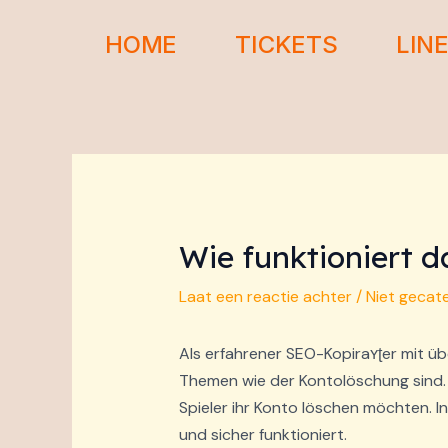
Ga
Bericht
naar
navigatie
HOME
TICKETS
LIN
de
inhoud
Wie funktioniert 
Laat een reactie achter
/
Niet gecat
Als erfahrener SEO-Kopiraʏʈer mit üb
Themen wie der Kontolöschung sind. D
Spieler ihr Konto löschen möchten. In
und sicher funktioniert.