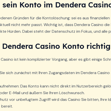
 sein Konto im Dendera Casin
edenen Gründen für die Kontolöschung: sei es aus finanziell
ktuell nicht mehr passt. Wichtig ist, dass Dendera Casino die
ckte Hürden. Dabei steht der Datenschutz im Fokus, und all
r Dendera Casino Konto richtig
sino ist kein komplizierter Vorgang, aber es gibt einige Sch
n Sie sich zunächst mit Ihren Zugangsdaten im Dendera Casino
fnehmen: Das Konto kann nicht direkt im Nutzerbereich gelö
oder E-Mail und äußern Sie Ihren Löschwunsch.
utz vor unbefugtem Zugriff wird das Casino Sie bitten, Ihre Id
bereit.