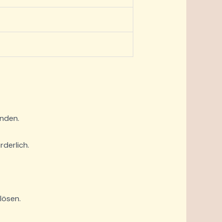
unden.
rderlich.
lösen.