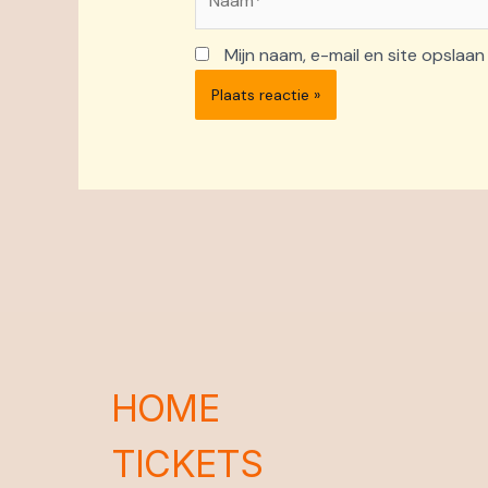
Mijn naam, e-mail en site opslaa
HOME
TICKETS