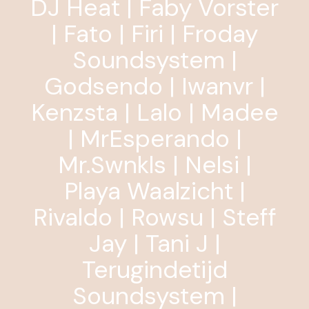
DJ Heat | Faby Vorster
| Fato | Firi | Froday
Soundsystem |
Godsendo | Iwanvr |
Kenzsta | Lalo | Madee
| MrEsperando |
Mr.Swnkls | Nelsi |
Playa Waalzicht |
Rivaldo | Rowsu | Steff
Jay | Tani J |
Terugindetijd
Soundsystem |