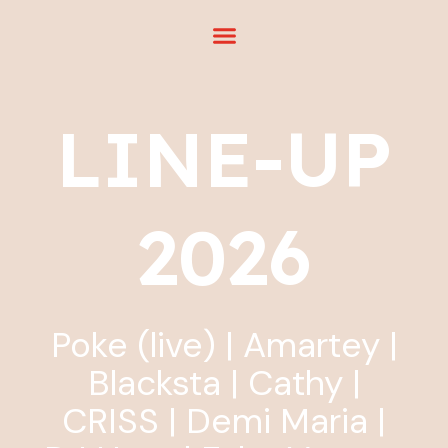
Ga
naar
de
inhoud
LINE-UP
2026
Poke (live) | Amartey |
Blacksta | Cathy |
CRISS | Demi Maria |