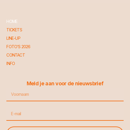
l
k
e
c
p
t
a
o
s
t
HOME
i
B
TICKETS
n
o
LINE-UP
o
b
FOTO’S 2026
CONTACT
INFO
Meld je aan voor de nieuwsbrief
Voornaam
Email