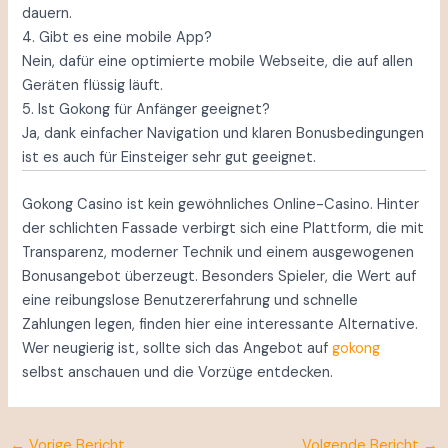
dauern.
4. Gibt es eine mobile App?
Nein, dafür eine optimierte mobile Webseite, die auf allen
Geräten flüssig läuft.
5. Ist Gokong für Anfänger geeignet?
Ja, dank einfacher Navigation und klaren Bonusbedingungen
ist es auch für Einsteiger sehr gut geeignet.
Gokong Casino ist kein gewöhnliches Online-Casino. Hinter
der schlichten Fassade verbirgt sich eine Plattform, die mit
Transparenz, moderner Technik und einem ausgewogenen
Bonusangebot überzeugt. Besonders Spieler, die Wert auf
eine reibungslose Benutzererfahrung und schnelle
Zahlungen legen, finden hier eine interessante Alternative.
Wer neugierig ist, sollte sich das Angebot auf
gokong
selbst anschauen und die Vorzüge entdecken.
←
Vorige Bericht
Volgende Bericht
→