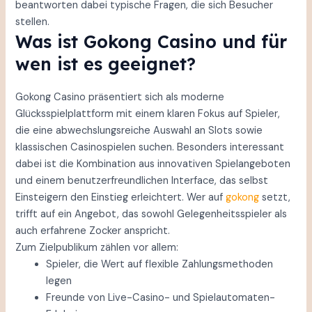
beantworten dabei typische Fragen, die sich Besucher
stellen.
Was ist Gokong Casino und für
wen ist es geeignet?
Gokong Casino präsentiert sich als moderne
Glücksspielplattform mit einem klaren Fokus auf Spieler,
die eine abwechslungsreiche Auswahl an Slots sowie
klassischen Casinospielen suchen. Besonders interessant
dabei ist die Kombination aus innovativen Spielangeboten
und einem benutzerfreundlichen Interface, das selbst
Einsteigern den Einstieg erleichtert. Wer auf
gokong
setzt,
trifft auf ein Angebot, das sowohl Gelegenheitsspieler als
auch erfahrene Zocker anspricht.
Zum Zielpublikum zählen vor allem:
Spieler, die Wert auf flexible Zahlungsmethoden
legen
Freunde von Live-Casino- und Spielautomaten-