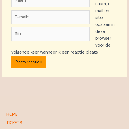
naam, e-
mail en
E-
site
mail*
opslaan in
Site
deze
browser
voor de
volgende keer wanneer ik een reactie plaats.
HOME
TICKETS