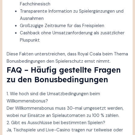
Fachchinesisch
Transparente Information zu Spielergänzungen und
Ausnahmen
Großzügige Zeiträume für das Freispielen
Cashback ohne Umsatzanforderung als zusätzlicher
Pluspunkt
Diese Fakten unterstreichen, dass Royal Coala beim Thema
Bonusbedingungen den Spielerschutz ernst nimmt.
FAQ – Häufig gestellte Fragen
zu den Bonusbedingungen
1. Wie hoch sind die Umsatzbedingungen beim
Willkommensbonus?
Der Willkommensbonus muss 30-mal umgesetzt werden,
wobei nur Einsätze an Spielautomaten zu 100 % zählen.
2. Gibt es Ausschlüsse bei bestimmten Spielen?
Ja, Tischspiele und Live-Casino tragen nur teilweise oder