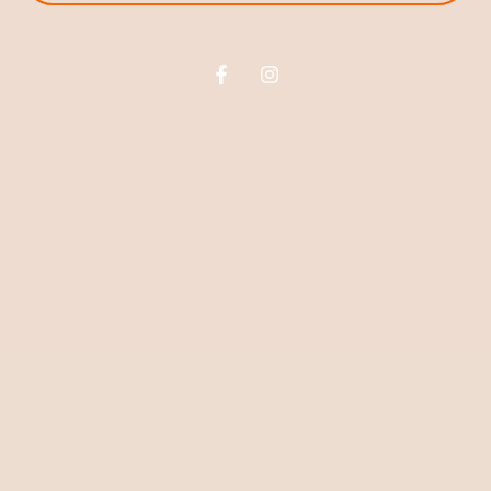
F
I
a
n
c
s
e
t
b
a
o
g
o
r
k
a
-
m
f