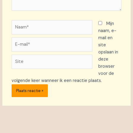
Naam*
Mijn
naam, e-
mail en
E-
site
mail*
opslaan in
Site
deze
browser
voor de
volgende keer wanneer ik een reactie plaats.