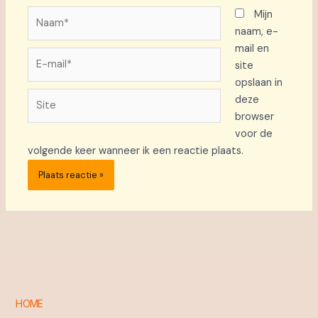
Naam*
Mijn
naam, e-
mail en
E-
site
mail*
opslaan in
Site
deze
browser
voor de
volgende keer wanneer ik een reactie plaats.
HOME