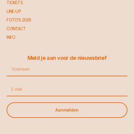
TICKETS
LINE-UP
FOTO’S 2026
CONTACT
INFO
Meld je aan voor de nieuwsbrief
Voornaam
Email
Aanmelden