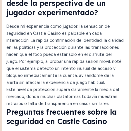
desde la perspectiva de un
jugador experimentado?
Desde mi experiencia como jugador, la sensación de
seguridad en Castle Casino es palpable en cada
interacción. La rápida confirmación de identidad, la claridad
en las políticas y la protección durante las transacciones
hacen que el foco pueda estar solo en el disfrute del
juego. Por ejemplo, al probar una rápida sesión móvil, noté
que el sistema detectó un intento inusual de acceso y
bloqueó inmediatamente la cuenta, avisándome de la
alerta sin afectar la experiencia de juego habitual.
Este nivel de protección supera claramente la media del
mercado, donde muchas plataformas todavía muestran
retrasos o falta de transparencia en casos similares.
Preguntas frecuentes sobre la
seguridad en Castle Casino