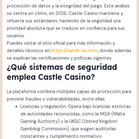
protección de datos y la integridad del juego. Este análisis
se centra en cómo, en 2026, Castle Casino mantiene y
refuerza sus estándares, haciendo de la seguridad una
prioridad absoluta que se traduce en confianza para sus
usuarios.
Puedes visitar el sitio oficial para más información y
detalles técnicos en
https://castle-es.com
, donde además
se explican las certificaciones y políticas vigentes.
¿Qué sistemas de seguridad
emplea Castle Casino?
La plataforma combina múltiples capas de protección para
prevenir fraudes y vulnerabilidades, entre ellas:
Licencias y regulación: Opera bajo licencias estrictas
de autoridades reconocidas, como la MGA (Malta
Gaming Authority) y la UKGC (United Kingdom
Gambling Commission), que exigen auditorías
constantes y cumplimiento normativo.