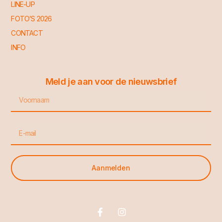
LINE-UP
FOTO’S 2026
CONTACT
INFO
Meld je aan voor de nieuwsbrief
Voornaam
Email
Aanmelden
F
I
a
n