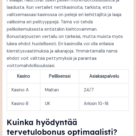
Pelaajat nauttivat usein pelien monimuotoisuudesta ja
laadusta. Kun vertailet nettikasinoita, tarkista, että
valitsemassasi kasinossa on pelejä eri kehittäjiltä ja laaja
valikoima eri pelityyppejä. Tämä voi tehdä
pelikokemuksesta entistäkin kiehtovamman.
Bonustarjousten vertailu on tärkeää, mutta muista myös
lukea ehdot huolellisesti. Eri kasinoilla voi olla erilaisia
kierrätysvaatimuksia ja aikarajoja. Ymmärtämällä nämä
ehdot voit välttää pettymyksiä ja parantaa
voittomahdollisuuksiasi.
Kasino
Pelilisenssi
Asiakaspalvelu
Kasino A
Maltan
24/7
Kasino B
UK
Arkisin 10-18
Kuinka hyödyntää
tervetulobonus optimaalisti?