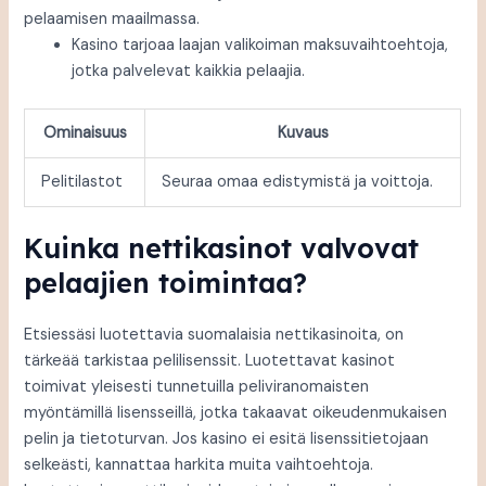
pelaamisen maailmassa.
Kasino tarjoaa laajan valikoiman maksuvaihtoehtoja,
jotka palvelevat kaikkia pelaajia.
Ominaisuus
Kuvaus
Pelitilastot
Seuraa omaa edistymistä ja voittoja.
Kuinka nettikasinot valvovat
pelaajien toimintaa?
Etsiessäsi luotettavia suomalaisia nettikasinoita, on
tärkeää tarkistaa pelilisenssit. Luotettavat kasinot
toimivat yleisesti tunnetuilla peliviranomaisten
myöntämillä lisensseillä, jotka takaavat oikeudenmukaisen
pelin ja tietoturvan. Jos kasino ei esitä lisenssitietojaan
selkeästi, kannattaa harkita muita vaihtoehtoja.