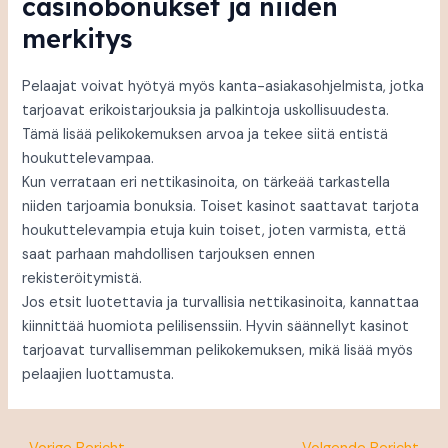
casinobonukset ja niiden
merkitys
Pelaajat voivat hyötyä myös kanta-asiakasohjelmista, jotka
tarjoavat erikoistarjouksia ja palkintoja uskollisuudesta.
Tämä lisää pelikokemuksen arvoa ja tekee siitä entistä
houkuttelevampaa.
Kun verrataan eri nettikasinoita, on tärkeää tarkastella
niiden tarjoamia bonuksia. Toiset kasinot saattavat tarjota
houkuttelevampia etuja kuin toiset, joten varmista, että
saat parhaan mahdollisen tarjouksen ennen
rekisteröitymistä.
Jos etsit luotettavia ja turvallisia nettikasinoita, kannattaa
kiinnittää huomiota pelilisenssiin. Hyvin säännellyt kasinot
tarjoavat turvallisemman pelikokemuksen, mikä lisää myös
pelaajien luottamusta.