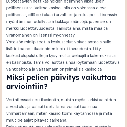
Luotettavien nettikasinoiden etsiminen alkaa usein
pelilisenssistä. Valitse kasino, jolla on voimassa oleva
pelilisenssi, sillä se takaa turvalliset ja reilut pelit. Lisenssin
myöntäminen edellyttää tiukkoja sääntöjä, joten se on
merkki luotettavuudesta. Tarkista aina, mistä maa tai
viranomainen on lisenssi myönnetty.
Yhteisön mielipiteet ja keskustelut voivat antaa sinulle
lisätietoa nettikasinoiden luotettavuudesta. Liity
keskustelupalstoille ja kysy muilta pelaajilta kokemuksista
eri kasinoista. Tämä voi auttaa sinua löytämään luotettavia
vaihtoehtoja ja välttämään ongelmallisia kasinoita.
Miksi pelien päivitys vaikuttaa
arviointiin?
Vertaillessasi nettikasinoita, muista myös tarkistaa niiden
arvostelut ja palautteet. Tämä voi auttaa sinua
ymmärtämään, miten kasino toimii käytännössä ja mitä
muut pelaajat pitävät tärkeänä.