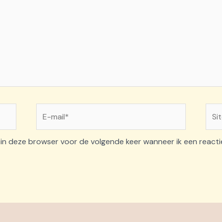
E-
Site
mail*
n in deze browser voor de volgende keer wanneer ik een reactie