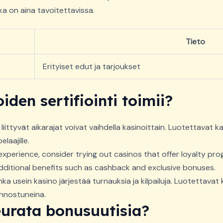
ka on aina tavoitettavissa.
Tieto
Erityiset edut ja tarjoukset
iden sertifiointi toimii?
ittyvät aikarajat voivat vaihdella kasinoittain. Luotettavat k
laajille.
experience, consider trying out casinos that offer loyalty p
u additional benefits such as cashback and exclusive bonuses.
ka usein kasino järjestää turnauksia ja kilpailuja. Luotettavat 
innostuneina.
eurata bonusuutisia?