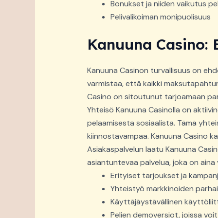
Bonukset ja niiden vaikutus p
Pelivalikoiman monipuolisuus
Kanuuna Casino: Er
Kanuuna Casinon turvallisuus on ehdot
varmistaa, että kaikki maksutapahtuma
Casino on sitoutunut tarjoamaan parast
Yhteisö Kanuuna Casinolla on aktiivin
pelaamisesta sosiaalista. Tämä yhtei
kiinnostavampaa. Kanuuna Casino ka
Asiakaspalvelun laatu Kanuuna Casinoll
asiantuntevaa palvelua, joka on ain
Erityiset tarjoukset ja kampanja
Yhteistyö markkinoiden parhaid
Käyttäjäystävällinen käyttölii
Pelien demoversiot, joissa voit