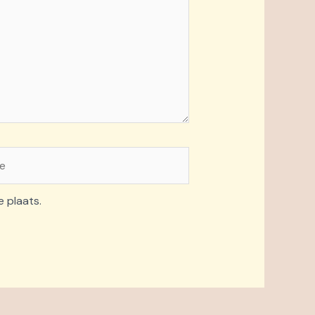
 plaats.