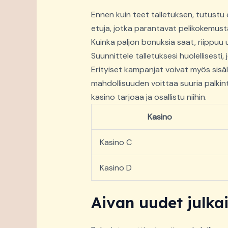
Ennen kuin teet talletuksen, tutustu 
etuja, jotka parantavat pelikokemusta
Kuinka paljon bonuksia saat, riippuu 
Suunnittele talletuksesi huolellisesti
Erityiset kampanjat voivat myös sisältä
mahdollisuuden voittaa suuria palkint
kasino tarjoaa ja osallistu niihin.
Kasino
Kasino C
Kasino D
Aivan uudet julka