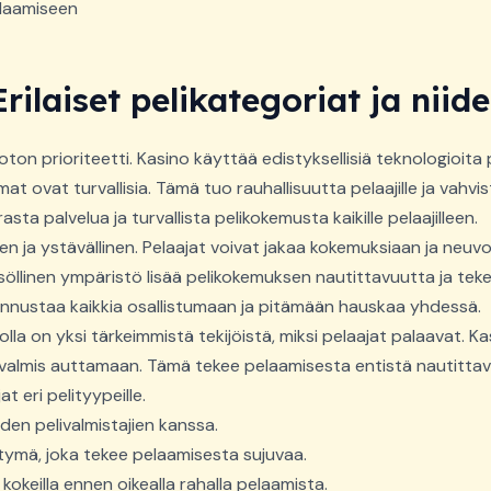
elaamiseen
ilaiset pelikategoriat ja niid
on prioriteetti. Kasino käyttää edistyksellisiä teknologioita p
t ovat turvallisia. Tämä tuo rauhallisuutta pelaajille ja vah
a palvelua ja turvallista pelikokemusta kaikille pelaajilleen.
en ja ystävällinen. Pelaajat voivat jakaa kokemuksiaan ja neuvo
söllinen ympäristö lisää pelikokemuksen nautittavuutta ja tek
nnustaa kaikkia osallistumaan ja pitämään hauskaa yhdessä.
a on yksi tärkeimmistä tekijöistä, miksi pelaajat palaavat. Kas
a valmis auttamaan. Tämä tekee pelaamisesta entistä nautitta
t eri pelityypeille.
en pelivalmistajien kanssa.
ttymä, joka tekee pelaamisesta sujuvaa.
 kokeilla ennen oikealla rahalla pelaamista.