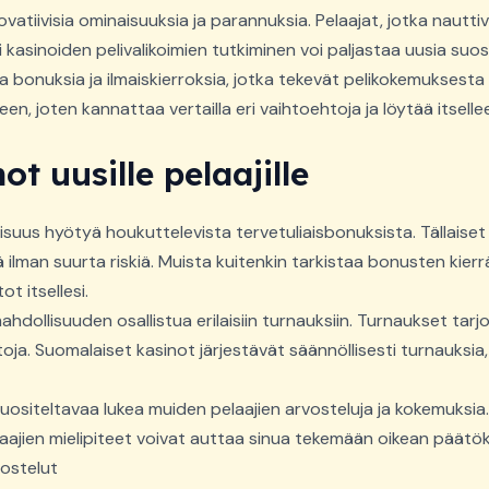
tiivisia ominaisuuksia ja parannuksia. Pelaajat, jotka nauttiv
i kasinoiden pelivalikoimien tutkiminen voi paljastaa uusia suos
a bonuksia ja ilmaiskierroksia, jotka tekevät pelikokemukse
een, joten kannattaa vertailla eri vaihtoehtoja ja löytää itsel
t uusille pelaajille
ollisuus hyötyä houkuttelevista tervetuliaisbonuksista. Tällaise
jä ilman suurta riskiä. Muista kuitenkin tarkistaa bonusten kier
t itsellesi.
ollisuuden osallistua erilaisiin turnauksiin. Turnaukset tarjoa
oja. Suomalaiset kasinot järjestävät säännöllisesti turnauksia,
 suositeltavaa lukea muiden pelaajien arvosteluja ja kokemuksi
elaajien mielipiteet voivat auttaa sinua tekemään oikean päätö
ostelut