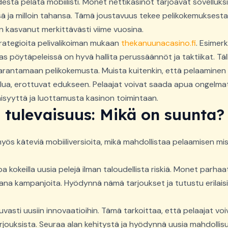
ta pelata mobiilisti. Monet nettikasinot tarjoavat sovelluksia t
ä ja milloin tahansa. Tämä joustavuus tekee pelikokemuksesta
on kasvanut merkittävästi viime vuosina.
trategioita pelivalikoiman mukaan
thekanuunacasino.fi
. Esimerk
aas pöytäpeleissä on hyvä hallita perussäännöt ja taktiikat. Tä
rantamaan pelikokemusta. Muista kuitenkin, että pelaaminen on
elua, erottuvat edukseen. Pelaajat voivat saada apua ongelmati
äisyyttä ja luottamusta kasinon toimintaan.
tulevaisuus: Mikä on suunta?
ös käteviä mobiiliversioita, mikä mahdollistaa pelaamisen missä
a kokeilla uusia pelejä ilman taloudellista riskiä. Monet parhaa
i osana kampanjoita. Hyödynnä nämä tarjoukset ja tutustu erilais
kuvasti uusiin innovaatioihin. Tämä tarkoittaa, että pelaajat v
rjouksista. Seuraa alan kehitystä ja hyödynnä uusia mahdollisu