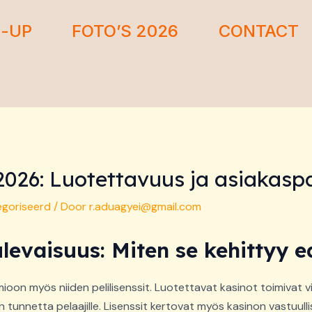
E-UP
FOTO’S 2026
CONTACT
2026: Luotettavuus ja asiakasp
egoriseerd
/ Door
r.aduagyei@gmail.com
levaisuus: Miten se kehittyy e
ioon myös niiden pelilisenssit. Luotettavat kasinot toimivat vi
n tunnetta pelaajille. Lisenssit kertovat myös kasinon vastuull