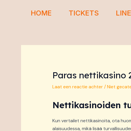
Ga
Bericht
naar
navigatie
HOME
TICKETS
LIN
de
inhoud
Paras nettikasino 
Laat een reactie achter
/
Niet gecat
Nettikasinoiden tu
Kun vertailet nettikasinoita, ota huom
alaisuudessa, mikä lisää turvallisuude