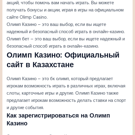
акций, чтобы помочь вам начать играть. Вы можете
получать бонусы и акции, играя в игры на официальном
сайте Olimp Casino.
Олимп Казино – это ваш выбор, если вы ищете
надежный и безопасный способ играть в онлайн-казино.
Олимп бет – это ваш выбор, если вы ищете надежный и
безопасный способ играть в онлайн-казино.
Олимп Казино: Официальный
сайт в Казахстане
Олимп Казино – это бк олимп, который предлагает
игрокам возможность играть в различных играх, включая
слоты, карточные игры и другие. Олимп Казино также
предлагает игрокам возможность делать ставки на спорт
и другие события.
Как зарегистрироваться на Олимп
Казино