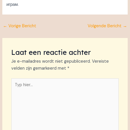
играм.
←
Vorige Bericht
Volgende Bericht
→
Laat een reactie achter
Je e-mailadres wordt niet gepubliceerd.
Vereiste
velden zijn gemarkeerd met
*
Typ
hier...