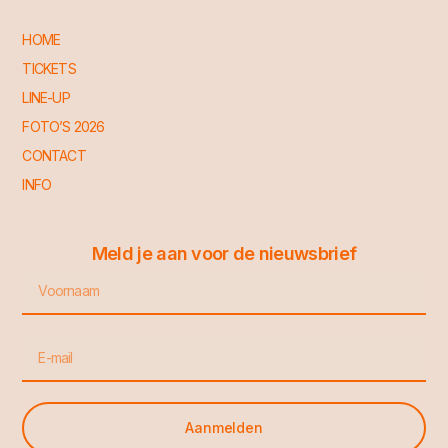
HOME
TICKETS
LINE-UP
FOTO’S 2026
CONTACT
INFO
Meld je aan voor de nieuwsbrief
Voornaam
Email
Aanmelden