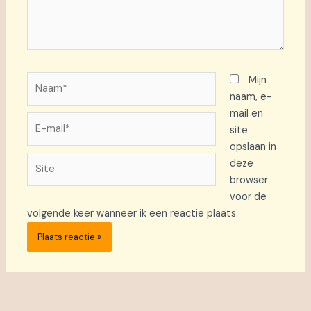
Naam*
Mijn
naam, e-
mail en
E-
site
mail*
opslaan in
Site
deze
browser
voor de
volgende keer wanneer ik een reactie plaats.