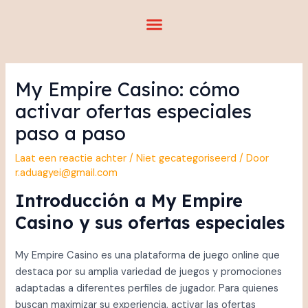
Ga
Bericht
naar
navigatie
de
inhoud
My Empire Casino: cómo
activar ofertas especiales
paso a paso
Laat een reactie achter
/
Niet gecategoriseerd
/ Door
r.aduagyei@gmail.com
Introducción a My Empire
Casino y sus ofertas especiales
My Empire Casino es una plataforma de juego online que
destaca por su amplia variedad de juegos y promociones
adaptadas a diferentes perfiles de jugador. Para quienes
buscan maximizar su experiencia, activar las ofertas