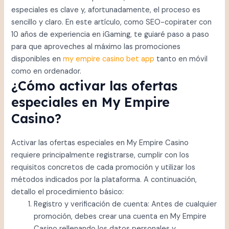
especiales es clave y, afortunadamente, el proceso es
sencillo y claro. En este artículo, como SEO-copirater con
10 años de experiencia en iGaming, te guiaré paso a paso
para que aproveches al máximo las promociones
disponibles en
my empire casino bet app
tanto en móvil
como en ordenador.
¿Cómo activar las ofertas
especiales en My Empire
Casino?
Activar las ofertas especiales en My Empire Casino
requiere principalmente registrarse, cumplir con los
requisitos concretos de cada promoción y utilizar los
métodos indicados por la plataforma. A continuación,
detallo el procedimiento básico:
Registro y verificación de cuenta: Antes de cualquier
promoción, debes crear una cuenta en My Empire
Casino rellenando los datos personales y