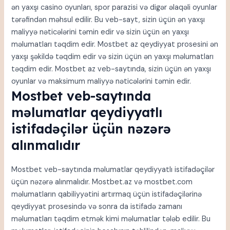
ən yaxşı casino oyunları, spor parazisi və digər əlaqəli oyunlar
tərəfindən məhsul edilir. Bu veb-sayt, sizin üçün ən yaxşı
maliyyə nəticələrini təmin edir və sizin üçün ən yaxşı
məlumatları təqdim edir. Mostbet az qeydiyyat prosesini ən
yaxşı şəkildə təqdim edir və sizin üçün ən yaxşı məlumatları
təqdim edir. Mostbet az veb-saytında, sizin üçün ən yaxşı
oyunlar və maksimum maliyyə nəticələrini təmin edir.
Mostbet veb-saytında
məlumatlar qeydiyyatlı
istifadəçilər üçün nəzərə
alınmalıdır
Mostbet veb-saytında məlumatlar qeydiyyatlı istifadəçilər
üçün nəzərə alınmalıdır. Mostbet.az və mostbet.com
məlumatların qabiliyyətini artırmaq üçün istifadəçilərinə
qeydiyyat prosesində və sonra da istifadə zamanı
məlumatları təqdim etmək kimi məlumatlar tələb edilir. Bu