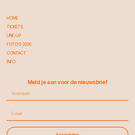
HOME
TICKETS
LINE-UP
FOTO’S 2026
CONTACT
INFO
Meld je aan voor de nieuwsbrief
Voornaam
Email
Aanmelden