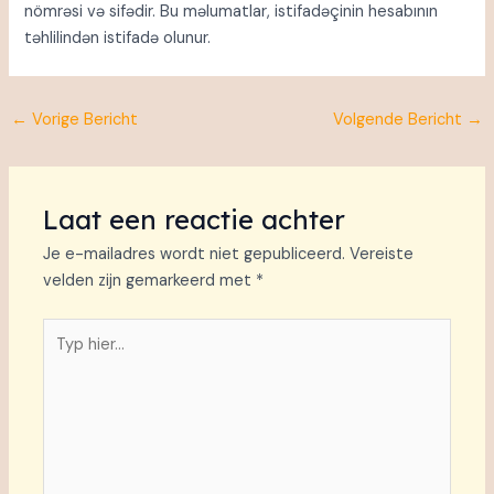
nömrəsi və sifədir. Bu məlumatlar, istifadəçinin hesabının
təhlilindən istifadə olunur.
←
Vorige Bericht
Volgende Bericht
→
Laat een reactie achter
Je e-mailadres wordt niet gepubliceerd.
Vereiste
velden zijn gemarkeerd met
*
Typ
hier...