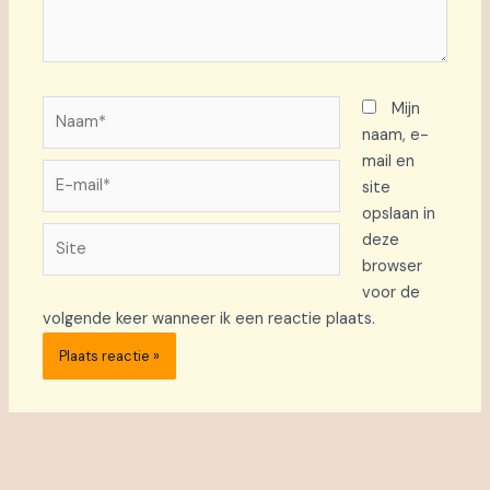
Naam*
Mijn
naam, e-
mail en
E-
site
mail*
opslaan in
Site
deze
browser
voor de
volgende keer wanneer ik een reactie plaats.