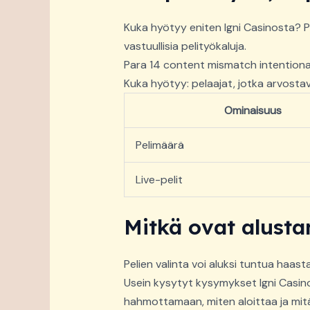
Kuka hyötyy eniten Igni Casinosta? P
vastuullisia pelityökaluja.
Para 14 content mismatch intentional
Kuka hyötyy: pelaajat, jotka arvostav
Ominaisuus
Pelimäärä
Live-pelit
Mitkä ovat alusta
Pelien valinta voi aluksi tuntua haas
Usein kysytyt kysymykset Igni Casin
hahmottamaan, miten aloittaa ja mitä