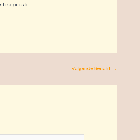
sti nopeasti
Volgende Bericht
→