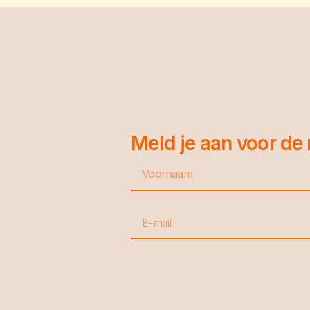
Meld je aan voor de
Voornaam
Email