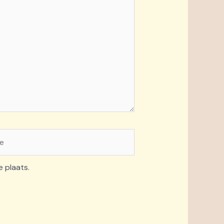
 plaats.