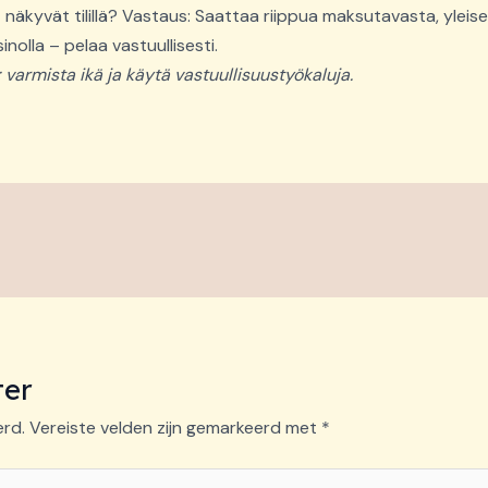
näkyvät tilillä? Vastaus: Saattaa riippua maksutavasta, yleise
inolla – pelaa vastuullisesti.
; varmista ikä ja käytä vastuullisuustyökaluja.
ter
erd.
Vereiste velden zijn gemarkeerd met
*