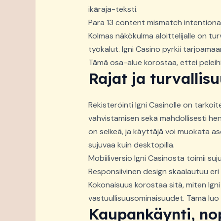
ikäraja-teksti.
Para 13 content mismatch intentional
Kolmas näkökulma aloittelijalle on tu
työkalut. Igni Casino pyrkii tarjoamaa
Tämä osa-alue korostaa, ettei peleihi
Rajat ja turvalli
Rekisteröinti Igni Casinolle on tarko
vahvistamisen sekä mahdollisesti henk
on selkeä, ja käyttäjä voi muokata a
sujuvaa kuin desktopilla.
Mobiiliversio Igni Casinosta toimii suju
Responsiivinen design skaalautuu eri nä
Kokonaisuus korostaa sitä, miten Ign
vastuullisuusominaisuudet. Tämä luo
Kaupankäynti, no