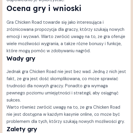
Ocena gry i wnioski
Gra Chicken Road towarde się jako interesująca i
zróżnicowana propozycja dla graczy, którzy szukają nowych
emocji i wyzwań. Warto zwrócić uwagę na to, że gra oferuje
wiele możliwości wygrania, a także różne bonusy i funkcje,
które mogą pomóc w zdobywaniu nagród.
Wady gry
Jednak gra Chicken Road nie jest bez wad. Jedną z nich jest
fakt, że gra jest dość skomplikowana, co może sprawiać
trudności dla nowych graczy. Ponadto gra wymaga
pewnego poziomu umiejętności i strategii, aby osiągnąć
sukces.
Warto również zwrócić uwagę na to, że gra Chicken Road
nie jest dostępna w każdym kasynie online, co może być
problemem dla tych, którzy szukają nowych możliwości gry.
Zalety gry