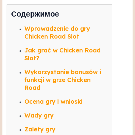
Содержимое
Wprowadzenie do gry
Chicken Road Slot
Jak grać w Chicken Road
Slot?
Wykorzystanie bonusów i
funkcji w grze Chicken
Road
Ocena gry i wnioski
Wady gry
Zalety gry