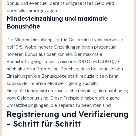
Bonus und eventuell bereits umgesetztes Geld wird
ebenfalls zurückgezogen.
Mindesteinzahlung und maximale
Bonushöhe
Die Mindesteinzahlung liegt in Österreich typischerweise
bei 10 €, wobei höhere Einzahlungen einen prozentual
höheren Bonus auslösen können. Der maximale
Bonusbetrag liegt meist zwischen 200 € und 300 €, je
nach aktueller Promotion. Beachte, dass bei sehr kleinen
Einzahlungen die Bonusquote stark reduziert sein kann,
sodass der relative Mehrwert gering ausfällt.
Einige Aktionen bieten zusätzlich Freispiele, die unabhängig
vom Geldbonus sind. Diese Freispiele haben oft eigene
Umsatzbedingungen, die separat zu beachten sind.
Registrierung und Verifizierung
– Schritt für Schritt