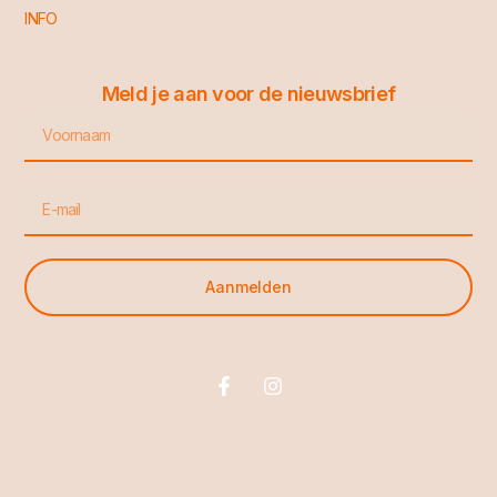
INFO
Meld je aan voor de nieuwsbrief
Voornaam
Email
Aanmelden
F
I
a
n
c
s
e
t
b
a
o
g