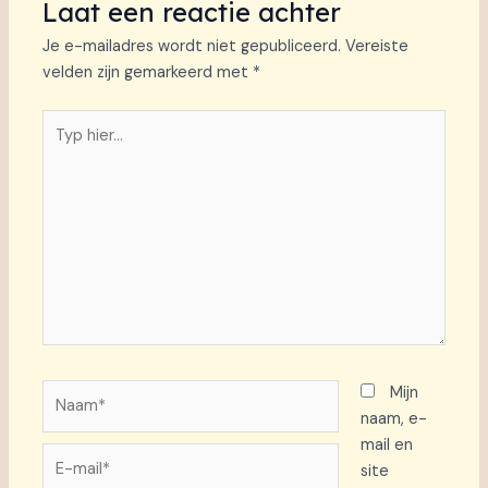
Laat een reactie achter
Je e-mailadres wordt niet gepubliceerd.
Vereiste
velden zijn gemarkeerd met
*
Typ
hier...
Naam*
Mijn
naam, e-
mail en
E-
site
mail*