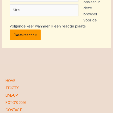
opslaan in
Site
deze
browser
voor de
volgende keer wanneer ik een reactie plaats.
HOME
TICKETS
LINE-UP
FOTO’S 2026
CONTACT