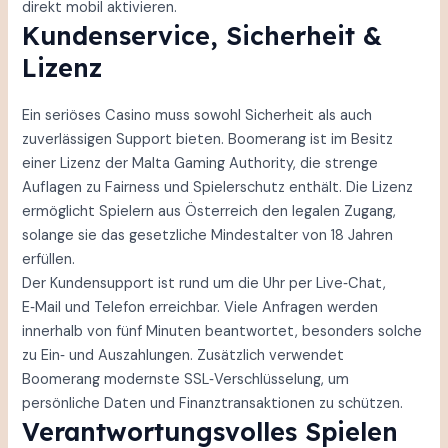
direkt mobil aktivieren.
Kundenservice, Sicherheit &
Lizenz
Ein seriöses Casino muss sowohl Sicherheit als auch
zuverlässigen Support bieten. Boomerang ist im Besitz
einer Lizenz der Malta Gaming Authority, die strenge
Auflagen zu Fairness und Spielerschutz enthält. Die Lizenz
ermöglicht Spielern aus Österreich den legalen Zugang,
solange sie das gesetzliche Mindestalter von 18 Jahren
erfüllen.
Der Kundensupport ist rund um die Uhr per Live‑Chat,
E‑Mail und Telefon erreichbar. Viele Anfragen werden
innerhalb von fünf Minuten beantwortet, besonders solche
zu Ein‑ und Auszahlungen. Zusätzlich verwendet
Boomerang modernste SSL‑Verschlüsselung, um
persönliche Daten und Finanztransaktionen zu schützen.
Verantwortungsvolles Spielen