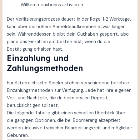
Willkommensbonus aktivieren.
Der Verifizierungsprozess dauert in der Regel 1‑2 Werktage,
kann aber bei hohem Anmeldeaufkommen etwas länger
sein. Währenddessen bleibt dein Guthaben gesperrt, also
plane das Einzahlen am besten erst, wenn du die
Bestätigung erhalten hast.
Einzahlung und
Zahlungsmethoden
Für österreichische Spieler stehen verschiedene beliebte
Einzahlungsmethoden zur Verfügung. Jede hat ihre eigenen
Vor- und Nachteile, die du beim ersten Deposit
berücksichtigen solltest.
Die folgende Tabelle gibt einen schnellen Überblick über
die gängigen Optionen, die bei Boomerang akzeptiert
werden, inklusive typischer Bearbeitungszeit und möglicher
Gebühren.