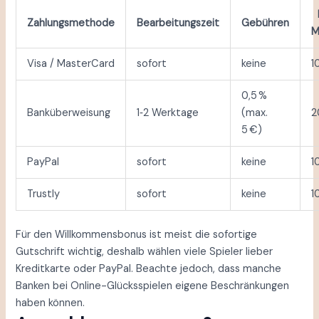
Zahlungsmethode
Bearbeitungszeit
Gebühren
M
Visa / MasterCard
sofort
keine
1
0,5 %
Banküberweisung
1‑2 Werktage
(max.
2
5 €)
PayPal
sofort
keine
1
Trustly
sofort
keine
1
Für den Willkommensbonus ist meist die sofortige
Gutschrift wichtig, deshalb wählen viele Spieler lieber
Kreditkarte oder PayPal. Beachte jedoch, dass manche
Banken bei Online-Glücksspielen eigene Beschränkungen
haben können.