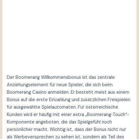
Der Boomerang Willkommensbonus ist das zentrale
Anziehungselement für neue Spieler, die sich beim
Boomerang Casino anmelden. Er besteht meist aus einem
Bonus auf die erste Einzahlung und zusätzlichen Freispielen
für ausgewählte Spielautomaten. Für österreichische
Kunden wird er häufig mit einer extra „Boomerang‑Touch“-
Komponente angeboten, die das Spielgefühl noch
persönlicher macht. Wichtig ist, dass der Bonus nicht nur
als Werbeversprechen zu sehen ist, sondern als Teil des