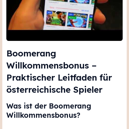
Boomerang
Willkommensbonus –
Praktischer Leitfaden für
österreichische Spieler
Was ist der Boomerang
Willkommensbonus?