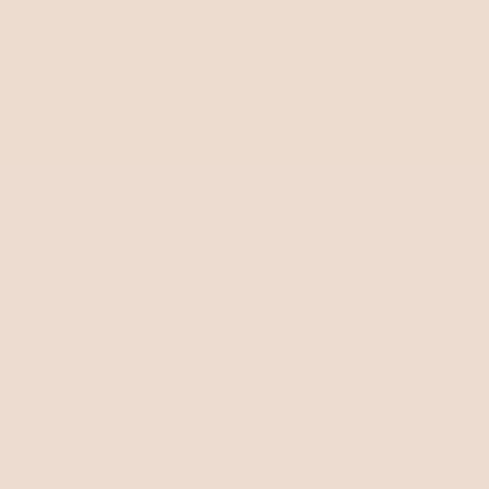
o
r
k
a
-
m
f