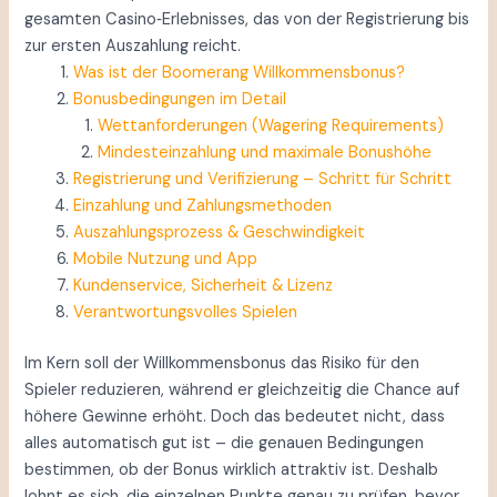
gesamten Casino‑Erlebnisses, das von der Registrierung bis
zur ersten Auszahlung reicht.
Was ist der Boomerang Willkommensbonus?
Bonusbedingungen im Detail
Wettanforderungen (Wagering Requirements)
Mindesteinzahlung und maximale Bonushöhe
Registrierung und Verifizierung – Schritt für Schritt
Einzahlung und Zahlungsmethoden
Auszahlungsprozess & Geschwindigkeit
Mobile Nutzung und App
Kundenservice, Sicherheit & Lizenz
Verantwortungsvolles Spielen
Im Kern soll der Willkommensbonus das Risiko für den
Spieler reduzieren, während er gleichzeitig die Chance auf
höhere Gewinne erhöht. Doch das bedeutet nicht, dass
alles automatisch gut ist – die genauen Bedingungen
bestimmen, ob der Bonus wirklich attraktiv ist. Deshalb
lohnt es sich, die einzelnen Punkte genau zu prüfen, bevor