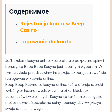
Содержимое
Rejestracja konta w Beep
Casino
Logowanie do konta
Jeśli szukasz kasyna online, które oferuje bezpłatne spiny i
bonusy, to Beep Beep Kasyno jest idealnym wyborem. W
tym artykule przedstawimy instrukcje, jak zarejestrować się
i zalogować w kasynie online.
Beep Beep Kasyno to kasyno online, które oferuje szeroki
wybór gier hazardowych, w tym ruletka, blackjack,
automatów i wiele innych. Kasyno to także miejsce, gdzie
możesz uzyskać bezpłatne spiny i bonusy, aby zwiększyć
swoje szanse na wygraną.