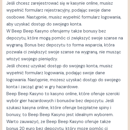
Jeśli chcesz zarejestrować się w kasynie online, musisz
wypełnić formularz rejestracyjny, podając swoje dane
osobowe. Następnie, musisz wypełnić formularz logowania,
aby uzyskać dostęp do swojego konta.
W Beep Beep Kasyno oferujemy także bonusy bez
depozytu, które mogą pomóc ci zwiększyć swoje szanse na
wygraną. Bonus bez depozytu to forma wsparcia, która
pozwala ci zwiększyć swoje szanse na wygraną, nie musząc
włożyć swojego pieniędzy.
Jeśli chcesz uzyskać dostęp do swojego konta, musisz
wypełnić formularz logowania, podając swoje dane
logowania. Następnie, możesz uzyskać dostęp do swojego
konta i zacząć grać w gry hazardowe.
Beep Beep Kasyno to kasyno online, które oferuje szeroki
wybór gier hazardowych i bonusów bez depozytu. Jeśli
szukasz kasyna online, które oferuje bezpłatne spiny i
bonusy, to Beep Beep Kasyno jest idealnym wyborem.
Warto zauważyć, że Beep Beep Kasyno oferuje także
bonus 20 euro bez depozytu, który może pomóc ci