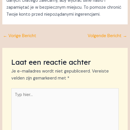
danych. Dlatego zalecamy, aby wybrać silne hasło i
zapamiętać je w bezpiecznym miejscu. To pomoże chronić
Twoje konto przed niepożądanymi ingerencjami.
←
Vorige Bericht
Volgende Bericht
→
Laat een reactie achter
Je e-mailadres wordt niet gepubliceerd.
Vereiste
velden zijn gemarkeerd met
*
Typ
hier...