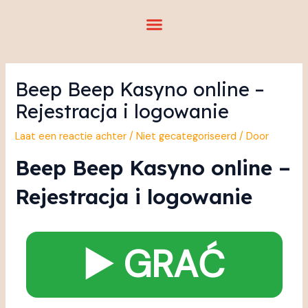
Ga
Bericht
naar
navigatie
de
inhoud
Beep Beep Kasyno online –
Rejestracja i logowanie
Laat een reactie achter
/
Niet gecategoriseerd
/ Door
Beep Beep Kasyno online –
Rejestracja i logowanie
▶️ GRAĆ