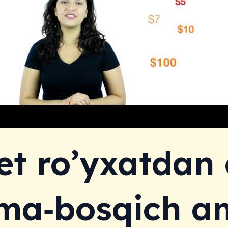
t ro’yxatdan o
ma‑bosqich a