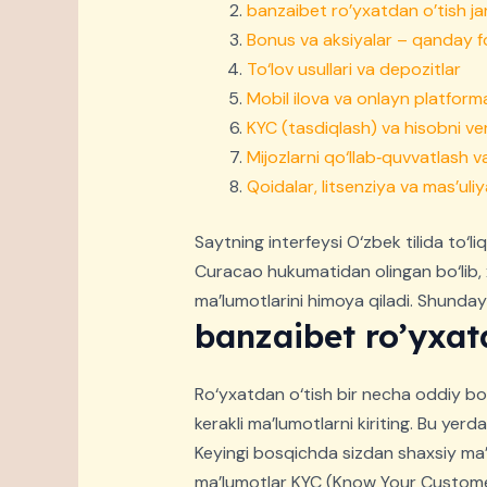
banzaibet ro’yxatdan o’tish 
Bonus va aksiyalar – qanday f
To‘lov usullari va depozitlar
Mobil ilova va onlayn platform
KYC (tasdiqlash) va hisobni veri
Mijozlarni qo‘llab‑quvvatlash va
Qoidalar, litsenziya va mas’uliy
Saytning interfeysi O‘zbek tilida to‘l
Curacao hukumatidan olingan bo‘lib, x
ma’lumotlarini himoya qiladi. Shunday
banzaibet ro’yxa
Ro‘yxatdan o‘tish bir necha oddiy bos
kerakli ma’lumotlarni kiriting. Bu yerd
Keyingi bosqichda sizdan shaxsiy ma’lu
ma’lumotlar KYC (Know Your Customer)