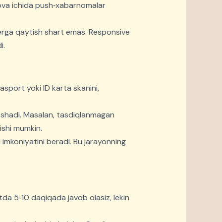
Ilova ichida push‑xabarnomalar
uterga qaytish shart emas. Responsive
i.
sport yoki ID karta skanini,
 oshadi. Masalan, tasdiqlanmagan
ishi mumkin.
h imkoniyatini beradi. Bu jarayonning
tda 5‑10 daqiqada javob olasiz, lekin