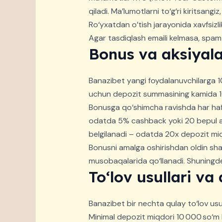
qiladi. Ma’lumotlarni to‘g‘ri kiritsang
Ro‘yxatdan o’tish jarayonida xavfsizl
Agar tasdiqlash emaili kelmasa, spam p
Bonus va aksiyal
Banazibet yangi foydalanuvchilarga 10
uchun depozit summasining kamida 10 
Bonusga qo‘shimcha ravishda har haft
odatda 5% cashback yoki 20 bepul aylan
belgilanadi – odatda 20x depozit miq
Bonusni amalga oshirishdan oldin shart
musobaqalarida qo‘llanadi. Shuningdek
To‘lov usullari va
Banazibet bir nechta qulay to‘lov usul
Minimal depozit miqdori 10 000 so‘m b