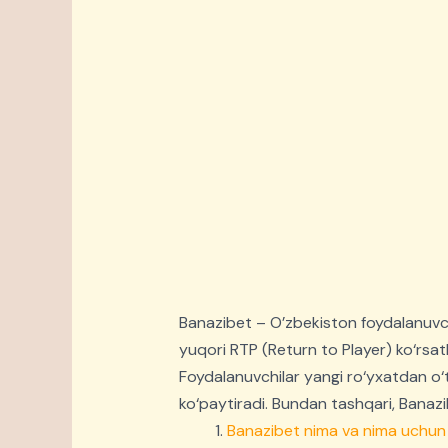
Banazibet – O’zbekiston foydalanuvchi
yuqori RTP (Return to Player) ko‘rsatkic
Foydalanuvchilar yangi ro‘yxatdan o
ko‘paytiradi. Bundan tashqari, Banazi
Banazibet nima va nima uchun 