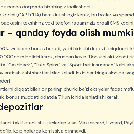
iz, bir necha daqiqada hisobingiz faollashadi.
ik kodini (CAPTCHA) ham kiritishingiz kerak, bu botlar va spam
apkasini tekshiring yoki telefon raqamingiz orqali SMS kodini k
ar – qanday foyda olish mumki
0% welcome bonus beradi, ya’ni birinchi depozit miqdorini ikki
000 so‘m bo‘lishi kerak, shundan keyin “Bonusni aktivlashtiri
a “Cashback”, “Free Spins” va “Sport bet insurance” kabi aks
tirish kabi shartlar bilan keladi, lekin har biriga alohida wag
dori.
larni diqqat bilan o‘rganing, chunki ba’zi aksiyalar faqat ma’lu
, bonus muddati odatda 7 kun ichida ishlatilishi kerak.
 depozitlar
larini taklif etadi, shu jumladan Visa, Mastercard, Uzcard, PayP
o‘lib, ko‘p hollarda komissiya olinmaydi.