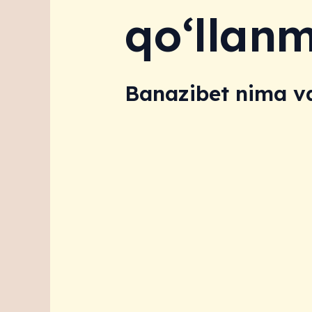
qo‘llan
Banazibet nima va