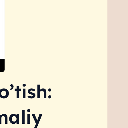
’tish:
maliy