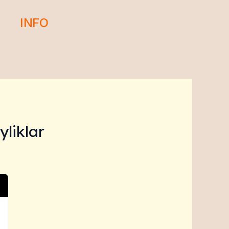
INFO
yliklar