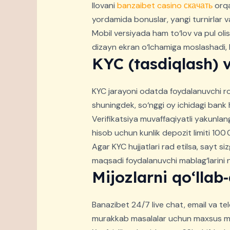
Ilovani
banzaibet casino скачать
orqa
yordamida bonuslar, yangi turnirlar v
Mobil versiyada ham to‘lov va pul oli
dizayn ekran o‘lchamiga moslashadi, b
KYC (tasdiqlash) v
KYC jarayoni odatda foydalanuvchi ro‘
shuningdek, so‘nggi oy ichidagi bank h
Verifikatsiya muvaffaqiyatli yakunlan
hisob uchun kunlik depozit limiti 10
Agar KYC hujjatlari rad etilsa, sayt s
maqsadi foydalanuvchi mablag‘larini 
Mijozlarni qo‘llab
Banazibet 24/7 live chat, email va te
murakkab masalalar uchun maxsus mu