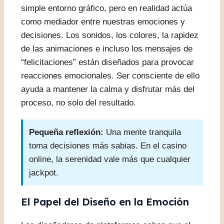
simple entorno gráfico, pero en realidad actúa
como mediador entre nuestras emociones y
decisiones. Los sonidos, los colores, la rapidez
de las animaciones e incluso los mensajes de
“felicitaciones” están diseñados para provocar
reacciones emocionales. Ser consciente de ello
ayuda a mantener la calma y disfrutar más del
proceso, no solo del resultado.
Pequeña reflexión:
Una mente tranquila
toma decisiones más sabias. En el casino
online, la serenidad vale más que cualquier
jackpot.
El Papel del Diseño en la Emoción