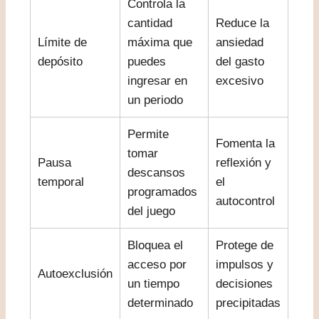
Controla la
cantidad
Reduce la
Límite de
máxima que
ansiedad
depósito
puedes
del gasto
ingresar en
excesivo
un periodo
Permite
Fomenta la
tomar
Pausa
reflexión y
descansos
temporal
el
programados
autocontrol
del juego
Bloquea el
Protege de
acceso por
impulsos y
Autoexclusión
un tiempo
decisiones
determinado
precipitadas