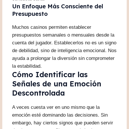
Un Enfoque Más Consciente del
Presupuesto
Muchos casinos permiten establecer
presupuestos semanales o mensuales desde la
cuenta del jugador. Establecerlos no es un signo
de debilidad, sino de inteligencia emocional. Nos
ayuda a prolongar la diversión sin comprometer
la estabilidad.
Cómo Identificar las
Señales de una Emoción
Descontrolada
A veces cuesta ver en uno mismo que la
emoción esté dominando las decisiones. Sin
embargo, hay ciertos signos que pueden servir