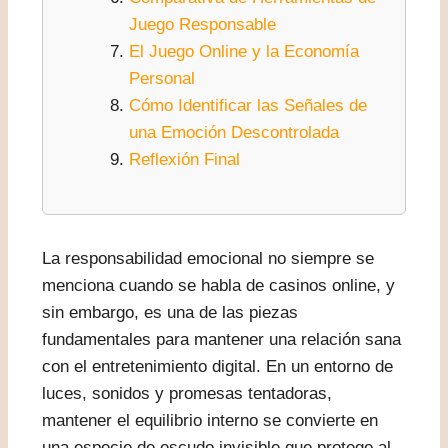
Juego Responsable
El Juego Online y la Economía
Personal
Cómo Identificar las Señales de
una Emoción Descontrolada
Reflexión Final
La responsabilidad emocional no siempre se
menciona cuando se habla de casinos online, y
sin embargo, es una de las piezas
fundamentales para mantener una relación sana
con el entretenimiento digital. En un entorno de
luces, sonidos y promesas tentadoras,
mantener el equilibrio interno se convierte en
una especie de escudo invisible que protege al