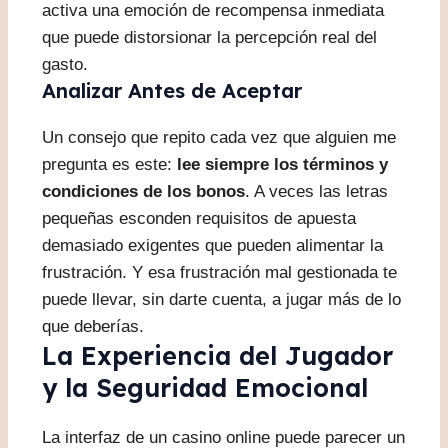
activa una emoción de recompensa inmediata
que puede distorsionar la percepción real del
gasto.
Analizar Antes de Aceptar
Un consejo que repito cada vez que alguien me
pregunta es este:
lee siempre los términos y
condiciones de los bonos
. A veces las letras
pequeñas esconden requisitos de apuesta
demasiado exigentes que pueden alimentar la
frustración. Y esa frustración mal gestionada te
puede llevar, sin darte cuenta, a jugar más de lo
que deberías.
La Experiencia del Jugador
y la Seguridad Emocional
La interfaz de un casino online puede parecer un