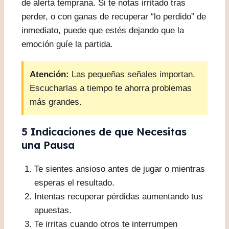
de alerta temprana. Si te notas irritado tras
perder, o con ganas de recuperar “lo perdido” de
inmediato, puede que estés dejando que la
emoción guíe la partida.
Atención:
Las pequeñas señales importan.
Escucharlas a tiempo te ahorra problemas
más grandes.
5 Indicaciones de que Necesitas
una Pausa
Te sientes ansioso antes de jugar o mientras
esperas el resultado.
Intentas recuperar pérdidas aumentando tus
apuestas.
Te irritas cuando otros te interrumpen