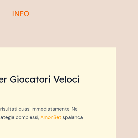
INFO
r Giocatori Veloci
risultati quasi immediatamente. Nel
rategia complessi,
AmonBet
spalanca