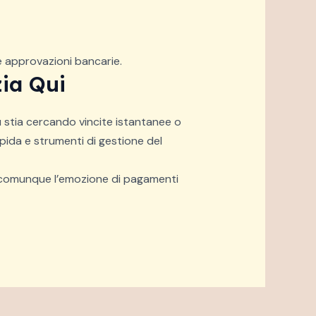
e approvazioni bancarie.
zia Qui
 stia cercando vincite istantanee o
pida e strumenti di gestione del
do comunque l’emozione di pagamenti