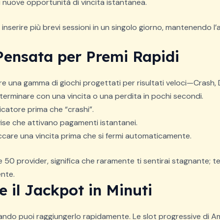
 nuove opportunità di vincita istantanea.
inserire più brevi sessioni in un singolo giorno, mantenendo l’
 Pensata per Premi Rapidi
ffre una gamma di giochi progettati per risultati veloci—Crash
terminare con una vincita o una perdita in pochi secondi.
icatore prima che “crashi”.
se che attivano pagamenti istantanei.
loccare una vincita prima che si fermi automaticamente.
tre 50 provider, significa che raramente ti sentirai stagnante;
nte.
il Jackpot in Minuti
 quando puoi raggiungerlo rapidamente. Le slot progressive d