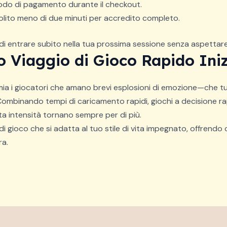
do di pagamento durante il checkout.
lito meno di due minuti per accredito completo.
i entrare subito nella tua prossima sessione senza aspettar
uo Viaggio di Gioco Rapido Ini
a i giocatori che amano brevi esplosioni di emozione—che tu
Combinando tempi di caricamento rapidi, giochi a decisione ra
lta intensità tornano sempre per di più.
 di gioco che si adatta al tuo stile di vita impegnato, offren
ra.