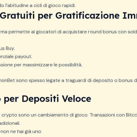
l’abitudine a cicli di gioco rapidi.
Gratuiti per Gratificazione I
ma permette ai giocatori di acquistare round bonus con soldi 
us Buy.
enziale payout.
sione per massimizzare le possibilità.
di AmonBet sono spesso legate a traguardi di deposito o bonus
per Depositi Veloce
iti crypto sono un cambiamento di gioco. Transazioni con Bitco
dizionali.
non ne hai già uno.