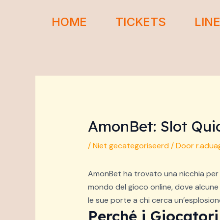
Ga
Bericht
naar
navigatie
HOME
TICKETS
LIN
de
inhoud
AmonBet: Slot Quic
/
Niet gecategoriseerd
/ Door
r.adua
AmonBet ha trovato una nicchia per i
mondo del gioco online, dove alcune 
le sue porte a chi cerca un’esplosione
Perché i Giocator