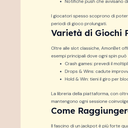
Notifiche push che avvisano di
I giocatori spesso scoprono di poter 
periodi di gioco prolungati.
Varietà di Giochi
Oltre alle slot classiche, AmonBet o
esempi principali dove ogni spin può 
Crash games: prevedi il moltipl
Drops & Wins: cadute improvvi
Hold & Win: tieni il giro per b
La libreria della piattaforma, con ol
mantengono ogni sessione coinvolge
Come Raggiungere 
Il fascino di un jackpot è più forte