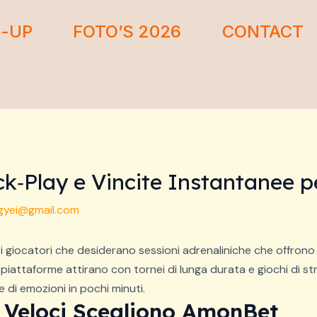
E-UP
FOTO’S 2026
CONTACT
k‑Play e Vincite Instantanee pe
gyei@gmail.com
 giocatori che desiderano sessioni adrenaliniche che offrono 
piattaforme attirano con tornei di lunga durata e giochi di st
 di emozioni in pochi minuti.
i Veloci Scegliono AmonBet