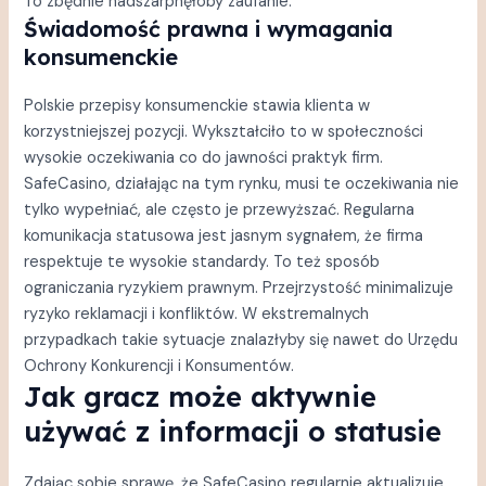
To zbędnie nadszarpnęłoby zaufanie.
Świadomość prawna i wymagania
konsumenckie
Polskie przepisy konsumenckie stawia klienta w
korzystniejszej pozycji. Wykształciło to w społeczności
wysokie oczekiwania co do jawności praktyk firm.
SafeCasino, działając na tym rynku, musi te oczekiwania nie
tylko wypełniać, ale często je przewyższać. Regularna
komunikacja statusowa jest jasnym sygnałem, że firma
respektuje te wysokie standardy. To też sposób
ograniczania ryzykiem prawnym. Przejrzystość minimalizuje
ryzyko reklamacji i konfliktów. W ekstremalnych
przypadkach takie sytuacje znalazłyby się nawet do Urzędu
Ochrony Konkurencji i Konsumentów.
Jak gracz może aktywnie
używać z informacji o statusie
Zdając sobie sprawę, że SafeCasino regularnie aktualizuje