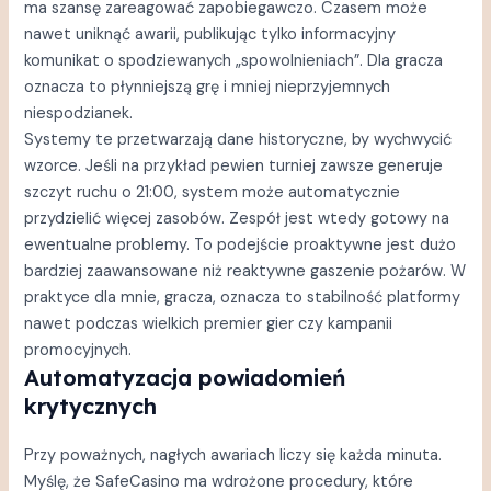
ma szansę zareagować zapobiegawczo. Czasem może
nawet uniknąć awarii, publikując tylko informacyjny
komunikat o spodziewanych „spowolnieniach”. Dla gracza
oznacza to płynniejszą grę i mniej nieprzyjemnych
niespodzianek.
Systemy te przetwarzają dane historyczne, by wychwycić
wzorce. Jeśli na przykład pewien turniej zawsze generuje
szczyt ruchu o 21:00, system może automatycznie
przydzielić więcej zasobów. Zespół jest wtedy gotowy na
ewentualne problemy. To podejście proaktywne jest dużo
bardziej zaawansowane niż reaktywne gaszenie pożarów. W
praktyce dla mnie, gracza, oznacza to stabilność platformy
nawet podczas wielkich premier gier czy kampanii
promocyjnych.
Automatyzacja powiadomień
krytycznych
Przy poważnych, nagłych awariach liczy się każda minuta.
Myślę, że SafeCasino ma wdrożone procedury, które