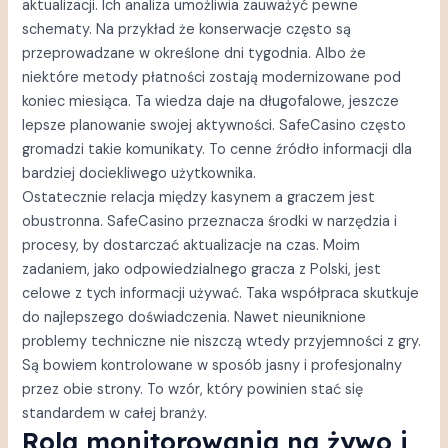
aktualizacji. Ich analiza umożliwia zauważyć pewne
schematy. Na przykład że konserwacje często są
przeprowadzane w określone dni tygodnia. Albo że
niektóre metody płatności zostają modernizowane pod
koniec miesiąca. Ta wiedza daje na długofalowe, jeszcze
lepsze planowanie swojej aktywności. SafeCasino często
gromadzi takie komunikaty. To cenne źródło informacji dla
bardziej dociekliwego użytkownika.
Ostatecznie relacja między kasynem a graczem jest
obustronna. SafeCasino przeznacza środki w narzędzia i
procesy, by dostarczać aktualizacje na czas. Moim
zadaniem, jako odpowiedzialnego gracza z Polski, jest
celowe z tych informacji używać. Taka współpraca skutkuje
do najlepszego doświadczenia. Nawet nieuniknione
problemy techniczne nie niszczą wtedy przyjemności z gry.
Są bowiem kontrolowane w sposób jasny i profesjonalny
przez obie strony. To wzór, który powinien stać się
standardem w całej branży.
Rola monitorowania na żywo i