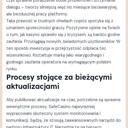
czyli sprawne poradzenie sobie problemowi i utrzymanie
dialogu – tworzy silniejszą więź niż miesiące bezawaryjnej,
ale bezdusznej pracy platformy.
Taka prawość w trudnych chwilach często spotyka się z
uznaniem społeczności graczy. Pozytywne opinie na forach
o tym, jak kasyno sprawiło się z kryzysem, są bardzo godne
zaufania. Przyciągają nowych, świadomych użytkowników. W
ten sposób inwestycja w przejrzystość odpłaca też
wizerunkowo. Kształtuje markę jako wiarygodnego i
godnego zaufania operatora na wymagającym polskim
rynku.
Procesy stojące za bieżącymi
aktualizacjami
Aby publikować aktualizacje na czas, potrzebne są sprawne
wewnętrzne procesy. SafeCasino najwyraźniej
wypracowało skuteczny system monitorowania i
komunikacji. Sądzę, że stosują zaawansowanych narzędzi do
nadzoru infrastruktury IT. Narzędzia te na bieżąco