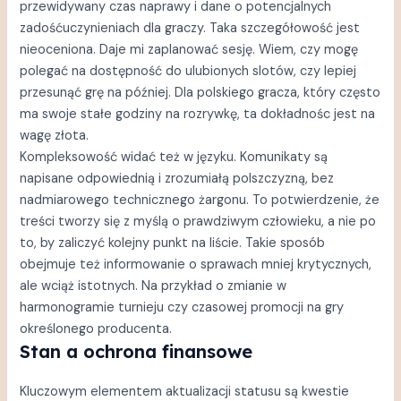
przewidywany czas naprawy i dane o potencjalnych
zadośćuczynieniach dla graczy. Taka szczegółowość jest
nieoceniona. Daje mi zaplanować sesję. Wiem, czy mogę
polegać na dostępność do ulubionych slotów, czy lepiej
przesunąć grę na później. Dla polskiego gracza, który często
ma swoje stałe godziny na rozrywkę, ta dokładnośc jest na
wagę złota.
Kompleksowość widać też w języku. Komunikaty są
napisane odpowiednią i zrozumiałą polszczyzną, bez
nadmiarowego technicznego żargonu. To potwierdzenie, że
treści tworzy się z myślą o prawdziwym człowieku, a nie po
to, by zaliczyć kolejny punkt na liście. Takie sposób
obejmuje też informowanie o sprawach mniej krytycznych,
ale wciąż istotnych. Na przykład o zmianie w
harmonogramie turnieju czy czasowej promocji na gry
określonego producenta.
Stan a ochrona finansowe
Kluczowym elementem aktualizacji statusu są kwestie