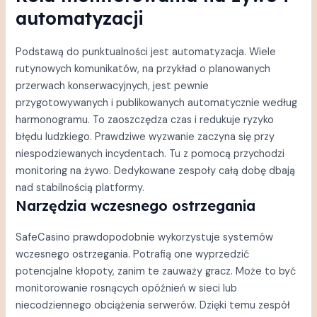
automatyzacji
Podstawą do punktualności jest automatyzacja. Wiele
rutynowych komunikatów, na przykład o planowanych
przerwach konserwacyjnych, jest pewnie
przygotowywanych i publikowanych automatycznie według
harmonogramu. To zaoszczędza czas i redukuje ryzyko
błędu ludzkiego. Prawdziwe wyzwanie zaczyna się przy
niespodziewanych incydentach. Tu z pomocą przychodzi
monitoring na żywo. Dedykowane zespoły całą dobę dbają
nad stabilnością platformy.
Narzędzia wczesnego ostrzegania
SafeCasino prawdopodobnie wykorzystuje systemów
wczesnego ostrzegania. Potrafią one wyprzedzić
potencjalne kłopoty, zanim te zauważy gracz. Może to być
monitorowanie rosnących opóźnień w sieci lub
niecodziennego obciążenia serwerów. Dzięki temu zespół