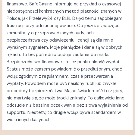
finansowe. SafeCasino informuje na przykład o czasowej
niedostępności konkretnych metod płatności znanych w
Polsce, jak Przelewy24 czy BLIK. Dzięki temu zapobiegam
frustracji przy odrzuconej wpłacie. Co jeszcze znaczące,
komunikaty o przeprowadzanych audytach
bezpieczeństwa czy odświeżeniu licencji są dla mnie
wyraźnym sygnałem. Moje pieniądze i dane są w dobrych
rękach. To bezpośrednio buduje zaufanie do marki.
Bezpieczeństwo finansowe to też punktualność wypłat.
Status może czasem powiadomić o przedłużonym, choć
wciąż zgodnym z regulaminem, czasie przetwarzania
wypłaty. Powodem może być nasilony ruch lub zwykłe
procedury bezpieczeństwa. Mając świadomość to z góry,
nie martwię się, że moje środki zniknęły. To całkowicie inne
odczucie niż bezsilne oczekiwanie bez słowa wyjaśnienia od
supportu. Niestety, to drugie wciąż bywa standardem w
wielu innych kasynach.