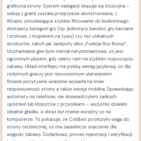
graficzna strony. System nawigacji okazuje się intuicyjna –
sekcja z grami została przejrzyście skonstruowana, z
filtrami, umożliwiające szybkie filtrowanie do konkretnego
dostawcy, kategorii gry (np. jednoręcy bandyci, gry karciane
i stołowe, z krupierem na żywo) czy też unikalnych
atrybutów, takich jak Jackpoty albo „Funkcja Buy Bonus”.
Uruchamianie gier było niemal natychmiastowe, co jest
ogromnym plusem, gdy zależy nam na szybkim rozpoczęciu
zabawy. Układ interfejsu ma polską wersję językową, co dla
rodzimych graczy jest nieocenionym ułatwieniem.
Równie pozytywne wrażenie wywarła na mnie
responsywność strony a także wersja mobilna. Sprawdzając
automaty na telefonie, nie doświadczyłem żadnych
opóźnień lub kłopotów z przyciskami – wszystko działało
idealnie gładko, a obraz był równie wyraźny co na
komputerze. To pokazuje, że Coldbet przyłożyło wagę do
strony technicznej, co ma zasadnicze znaczenie dla
wygody zabawy. Dodatkowo, proces rejestracji i weryfikacji