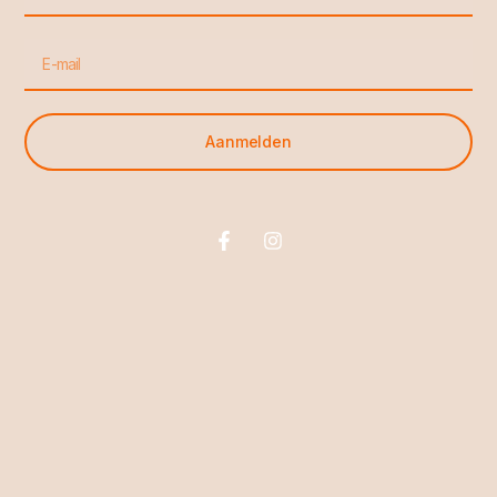
Email
Aanmelden
F
I
a
n
c
s
e
t
b
a
o
g
o
r
k
a
-
m
f