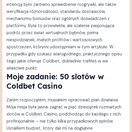
intencją było zarówno sprawdzenie rozgrywki, ale także
weryfikacja różnorodności, standardu dostawców,
mechanizmu bonusów oraz ogólnych doświadczeń z
platformy. Była to przewlekła, ale szalenie pasjonująca
podróż przez świat wirtualnych bębnów, pełna
niespodzianek, małych profitów i wartościowych
spostrzeżeń, którymi udostępniam w tym artykule. W
przypadku gdy szukasz wiarygodnego, praktycznego opisu
tego jakie oferuje Coldbet, dokładnie trafiłeś w we
właściwe punkt.
Moje zadanie: 50 slotów w
Coldbet Casino
Zanim rozpocząłem, musiałem opracować plan działania.
Moja misja była jasna: zagrać w pięć dziesiątek rozmaitych
slotów w Coldbet Casino, podchodząc do każdego z nich
profesjonalnie – nie tylko kilka przypadkowych spinów.
Ustaliłem budżet, który dał mi na dogłębne