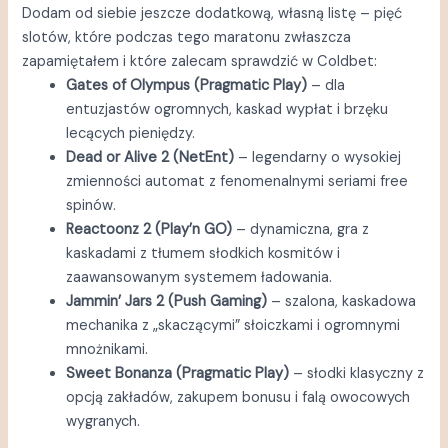
Dodam od siebie jeszcze dodatkową, własną listę – pięć
slotów, które podczas tego maratonu zwłaszcza
zapamiętałem i które zalecam sprawdzić w Coldbet:
Gates of Olympus (Pragmatic Play)
– dla
entuzjastów ogromnych, kaskad wypłat i brzęku
lecących pieniędzy.
Dead or Alive 2 (NetEnt)
– legendarny o wysokiej
zmienności automat z fenomenalnymi seriami free
spinów.
Reactoonz 2 (Play’n GO)
– dynamiczna, gra z
kaskadami z tłumem słodkich kosmitów i
zaawansowanym systemem ładowania.
Jammin’ Jars 2 (Push Gaming)
– szalona, kaskadowa
mechanika z „skaczącymi” słoiczkami i ogromnymi
mnożnikami.
Sweet Bonanza (Pragmatic Play)
– słodki klasyczny z
opcją zakładów, zakupem bonusu i falą owocowych
wygranych.