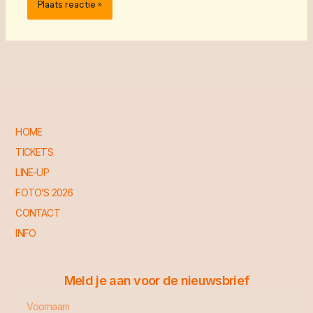
HOME
TICKETS
LINE-UP
FOTO’S 2026
CONTACT
INFO
Meld je aan voor de nieuwsbrief
Voornaam