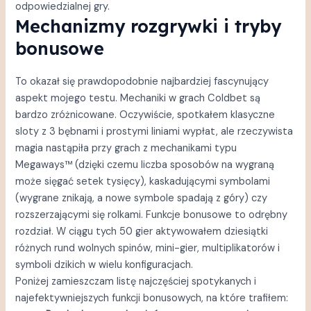
odpowiedzialnej gry.
Mechanizmy rozgrywki i tryby
bonusowe
To okazał się prawdopodobnie najbardziej fascynujący
aspekt mojego testu. Mechaniki w grach Coldbet są
bardzo zróżnicowane. Oczywiście, spotkałem klasyczne
sloty z 3 bębnami i prostymi liniami wypłat, ale rzeczywista
magia nastąpiła przy grach z mechanikami typu
Megaways™ (dzięki czemu liczba sposobów na wygraną
może sięgać setek tysięcy), kaskadującymi symbolami
(wygrane znikają, a nowe symbole spadają z góry) czy
rozszerzającymi się rolkami. Funkcje bonusowe to odrębny
rozdział. W ciągu tych 50 gier aktywowałem dziesiątki
różnych rund wolnych spinów, mini-gier, multiplikatorów i
symboli dzikich w wielu konfiguracjach.
Poniżej zamieszczam listę najczęściej spotykanych i
najefektywniejszych funkcji bonusowych, na które trafiłem: