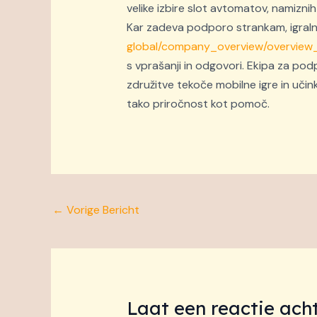
velike izbire slot avtomatov, namiznih
Kar zadeva podporo strankam, igraln
global/company_overview/overview_
s vprašanji in odgovori. Ekipa za p
združitve tekoče mobilne igre in učink
tako priročnost kot pomoč.
←
Vorige Bericht
Laat een reactie ach