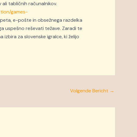
ali tabličnih računalnikov.
ation/games-
peta, e-pošte in obsežnega razdelka
a uspešno reševati težave. Zaradi te
izbira za slovenske igralce, ki želijo
Volgende Bericht
→