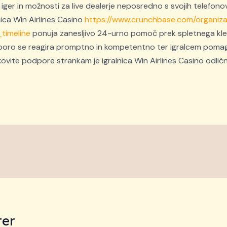
 iger in možnosti za live dealerje neposredno s svojih telefonov 
ica Win Airlines Casino
https://www.crunchbase.com/organiz
timeline
ponuja zanesljivo 24-urno pomoč prek spletnega kle
odporo se reagira promptno in kompetentno ter igralcem pomag
ovite podpore strankam je igralnica Win Airlines Casino odlična 
ter