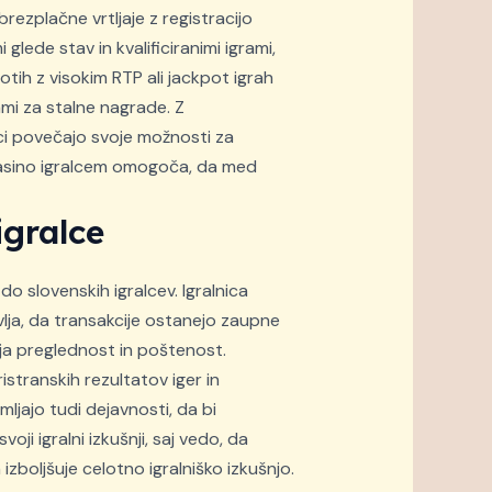
ezplačne vrtljaje z registracijo
ede stav in kvalificiranimi igrami,
ih z visokim RTP ali jackpot igrah
ami za stalne nagrade. Z
ci povečajo svoje možnosti za
Casino igralcem omogoča, da med
igralce
do slovenskih igralcev. Igralnica
vlja, da transakcije ostanejo zaupne
uja preglednost in poštenost.
istranskih rezultatov iger in
ljajo tudi dejavnosti, da bi
ji igralni izkušnji, saj vedo, da
zboljšuje celotno igralniško izkušnjo.