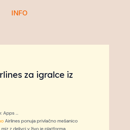
INFO
lines za igralce iz
no
Airlines ponuja privlačno mešanico
iz z delivci v živo je platforma