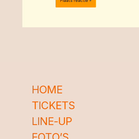
HOME
TICKETS
LINE-UP
FOTO’S