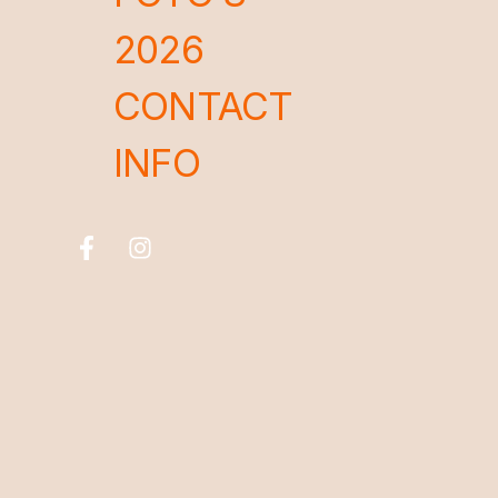
2026
CONTACT
INFO
F
I
a
n
c
s
e
t
b
a
o
g
o
r
k
a
-
m
f