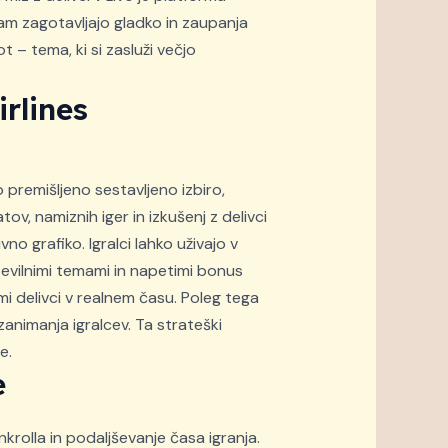
m zagotavljajo gladko in zaupanja
– tema, ki si zasluži večjo
irlines
 premišljeno sestavljeno izbiro,
v, namiznih iger in izkušenj z delivci
no grafiko. Igralci lahko uživajo v
 številnimi temami in napetimi bonus
mi delivci v realnem času. Poleg tega
zanimanja igralcev. Ta strateški
e.
e
nkrolla in podaljševanje časa igranja.