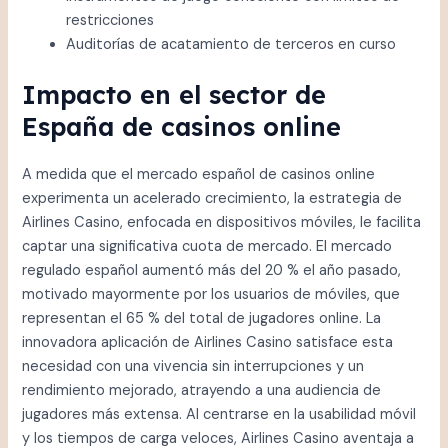
restricciones
Auditorías de acatamiento de terceros en curso
Impacto en el sector de
España de casinos online
A medida que el mercado español de casinos online
experimenta un acelerado crecimiento, la estrategia de
Airlines Casino, enfocada en dispositivos móviles, le facilita
captar una significativa cuota de mercado. El mercado
regulado español aumentó más del 20 % el año pasado,
motivado mayormente por los usuarios de móviles, que
representan el 65 % del total de jugadores online. La
innovadora aplicación de Airlines Casino satisface esta
necesidad con una vivencia sin interrupciones y un
rendimiento mejorado, atrayendo a una audiencia de
jugadores más extensa. Al centrarse en la usabilidad móvil
y los tiempos de carga veloces, Airlines Casino aventaja a