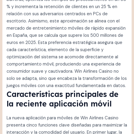
% y incrementa la retención de clientes en un 25 % en
relación con sus adversarios centrados en PCs de
escritorio. Asimismo, este aproximación se alinea con el
mercado de entretenimiento móviles de rápido expansión
en España, que se calcula que supere los 500 millones de
euros en 2025. Esta preferencia estratégica asegura que
cada característica, elemento de la superficie y
optimización del sistema se acomode directamente al
comportamiento móvil, produciendo una experiencia de
consumidor suave y cautivadora. Win Airlines Casino no
solo se adapta, sino que encabeza la transformación de los
juegos móviles con una exactitud fundamentada en datos.
Características principales de
la reciente aplicación móvil
La nueva aplicación para móviles de Win Airlines Casino
presenta cinco funciones clave diseñadas para maximizar la
interacción y la comodidad del usuario. En primer lugar, la