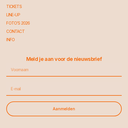
TICKETS
LINE-UP
FOTO’S 2026
CONTACT
INFO
Meld je aan voor de nieuwsbrief
Voornaam
Email
Aanmelden