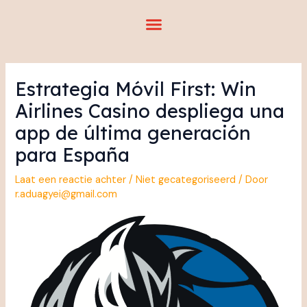
Ga
Bericht
naar
navigatie
de
inhoud
Estrategia Móvil First: Win
Airlines Casino despliega una
app de última generación
para España
Laat een reactie achter
/
Niet gecategoriseerd
/ Door
r.aduagyei@gmail.com