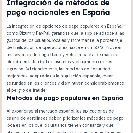
Integración de métodos de
pago nacionales en España
La integración de opciones de pago populares en España,
como Bizum y PayPal, garantiza que la app se adapte a las
gustos de los usuarios locales y incremente la porcentaje
de finalización de operaciones hasta en un 30 %. Proveer
una vivencia de pago fluida y veloz impacta de manera
directa en la lealtad de usuarios y el aumento de los
ingresos. Adicionalmente, las medidas de seguridad
mejoradas, adaptadas a la regulación española, crean
seguridad en los clientes y disminuyen considerablemente
el peligro de fraude.
Métodos de pago populares en España
Al expandirse al mercado español, las aplicaciones de
casino de aerolíneas deben priorizar los métodos de pago
locales en los que los usuarios tienen confianza y que
utilizan con frecuencia. Los datos indican que las tarjetas