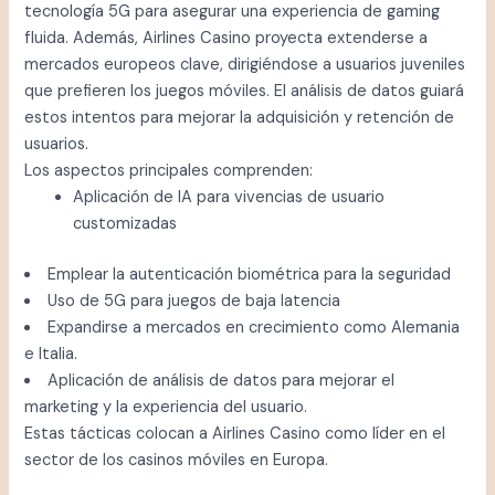
tecnología 5G para asegurar una experiencia de gaming
fluida. Además, Airlines Casino proyecta extenderse a
mercados europeos clave, dirigiéndose a usuarios juveniles
que prefieren los juegos móviles. El análisis de datos guiará
estos intentos para mejorar la adquisición y retención de
usuarios.
Los aspectos principales comprenden:
Aplicación de IA para vivencias de usuario
customizadas
Emplear la autenticación biométrica para la seguridad
Uso de 5G para juegos de baja latencia
Expandirse a mercados en crecimiento como Alemania
e Italia.
Aplicación de análisis de datos para mejorar el
marketing y la experiencia del usuario.
Estas tácticas colocan a Airlines Casino como líder en el
sector de los casinos móviles en Europa.