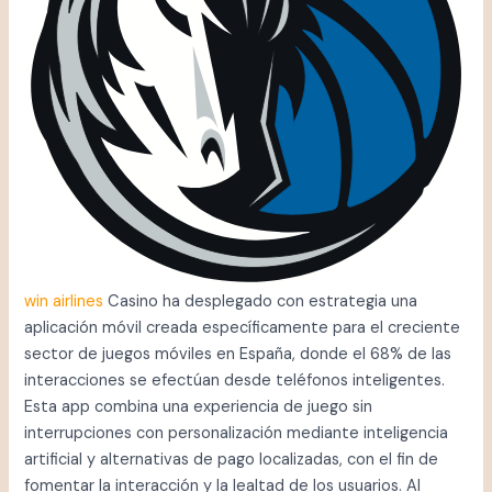
win airlines
Casino ha desplegado con estrategia una
aplicación móvil creada específicamente para el creciente
sector de juegos móviles en España, donde el 68% de las
interacciones se efectúan desde teléfonos inteligentes.
Esta app combina una experiencia de juego sin
interrupciones con personalización mediante inteligencia
artificial y alternativas de pago localizadas, con el fin de
fomentar la interacción y la lealtad de los usuarios. Al