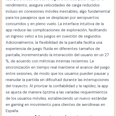
rendimiento, asegura velocidades de carga reducidos
incluso en conexiones móviles inestables, algo fundamental
para los pasajeros que se desplazan por aeropuertos
concurridos y en pleno vuelo. La interface intuitiva de la
app reduce las complicaciones de exploración, facilitando
un ingreso veloz a los juegos en cuestión de segundos.
Adicionalmente, la flexibilidad de la pantalla facilita una
experiencia de juego fluida en diferentes tamaños de
pantalla, incrementando la interacción del usuario en un 27
%, de acuerdo con métricas internas recientes. La
sincronización en tiempo real mantiene el avance del juego
entre sesiones, de modo que los usuarios pueden pausar y
reanudar la partida sin dificultad durante las interrupciones
del trayecto. Al priorizar la confiabilidad y la rapidez, la app
se ajusta de manera óptima a las variadas requerimientos
de los usuarios móviles, estableciendo un nuevo estándar
en gaming en movimiento para clientes de aerolíneas en
España.