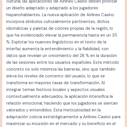
cultural, las aplicaciones de Airlines Casino deben priorizar
un diseño adaptado y adaptado a los jugadores
hispanohablantes. La nueva aplicación de Airlines Casino
incorpora símbolos culturalmente pertinentes, dichos
idiomáticas y paletas de colores propias de la región, lo
que ha evidenciado elevar la permanencia hasta en un 35
%. Explotar los nuances lingüísticos en el texto de la
interfaz aumenta la entendimiento y la fiabilidad, con
datos que revelan un crecimiento del 28 % en la duración
de las sesiones entre los usuarios españoles. Este método
concreto no solo minimiza las barreras, sino que también
eleva los niveles de contento del usuario, lo que se
transforma en mayores tasas de transformación. Al
integrar temas festivos locales y aspectos visuales
contextualmente adecuados, la aplicación intensifica la
relación emocional, haciendo que los jugadores se sientan
valorados y entendidos. Esta meticulosidad en la
adaptación coloca estratégicamente a Airlines Casino para
maximizar su incursión en el mercado y su beneficio en el