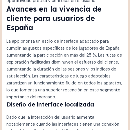
operatividad precisa y centrada en el usuario.
Avances en la vivencia de
cliente para usuarios de
España
La app prioriza un estilo de interface adaptado para
cumplir las gustos específicas de los jugadores de España,
aumentando la participación en más del 25 %. Las rutas de
exploración facilitadas disminuyen el esfuerzo del cliente,
aumentando la duración de las sesiones y los índices de
satisfacción. Las características de juego adaptables
garantizan un funcionamiento fluido en todos los aparatos,
lo que fomenta una superior retención en este segmento
importante del mercado.
Diseño de interface localizada
Dado que la interacción del usuario aumenta
notablemente cuando las interfaces tienen una conexión