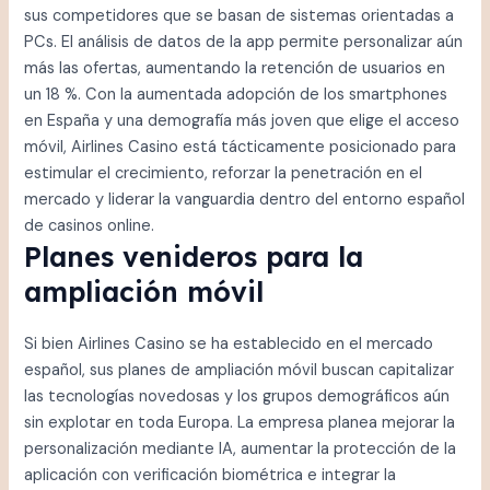
sus competidores que se basan de sistemas orientadas a
PCs. El análisis de datos de la app permite personalizar aún
más las ofertas, aumentando la retención de usuarios en
un 18 %. Con la aumentada adopción de los smartphones
en España y una demografía más joven que elige el acceso
móvil, Airlines Casino está tácticamente posicionado para
estimular el crecimiento, reforzar la penetración en el
mercado y liderar la vanguardia dentro del entorno español
de casinos online.
Planes venideros para la
ampliación móvil
Si bien Airlines Casino se ha establecido en el mercado
español, sus planes de ampliación móvil buscan capitalizar
las tecnologías novedosas y los grupos demográficos aún
sin explotar en toda Europa. La empresa planea mejorar la
personalización mediante IA, aumentar la protección de la
aplicación con verificación biométrica e integrar la