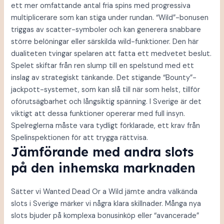
ett mer omfattande antal fria spins med progressiva
multiplicerare som kan stiga under rundan. “Wild”-bonusen
triggas av scatter-symboler och kan generera snabbare
större belöningar eller särskilda wild-funktioner. Den här
dualiteten tvingar spelaren att fatta ett medvetet beslut.
Spelet skiftar från ren slump till en spelstund med ett
inslag av strategiskt tänkande. Det stigande “Bounty”-
jackpott-systemet, som kan slå till när som helst, tillför
oförutsägbarhet och långsiktig spänning. I Sverige är det
viktigt att dessa funktioner opererar med full insyn.
Spelreglerna måste vara tydligt förklarade, ett krav från
Spelinspektionen för att trygga rättvisa.
Jämförande med andra slots
på den inhemska marknaden
Sätter vi Wanted Dead Or a Wild jämte andra välkända
slots i Sverige märker vi några klara skillnader. Många nya
slots bjuder på komplexa bonusinköp eller “avancerade”