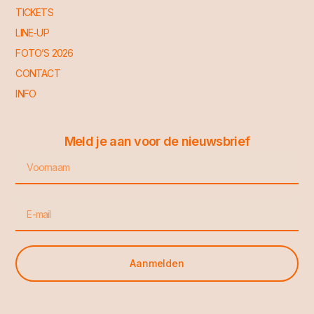
TICKETS
LINE-UP
FOTO’S 2026
CONTACT
INFO
Meld je aan voor de nieuwsbrief
Voornaam
Email
Aanmelden