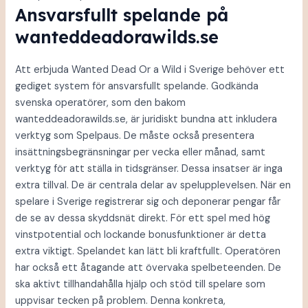
Ansvarsfullt spelande på
wanteddeadorawilds.se
Att erbjuda Wanted Dead Or a Wild i Sverige behöver ett
gediget system för ansvarsfullt spelande. Godkända
svenska operatörer, som den bakom
wanteddeadorawilds.se, är juridiskt bundna att inkludera
verktyg som Spelpaus. De måste också presentera
insättningsbegränsningar per vecka eller månad, samt
verktyg för att ställa in tidsgränser. Dessa insatser är inga
extra tillval. De är centrala delar av spelupplevelsen. När en
spelare i Sverige registrerar sig och deponerar pengar får
de se av dessa skyddsnät direkt. För ett spel med hög
vinstpotential och lockande bonusfunktioner är detta
extra viktigt. Spelandet kan lätt bli kraftfullt. Operatören
har också ett åtagande att övervaka spelbeteenden. De
ska aktivt tillhandahålla hjälp och stöd till spelare som
uppvisar tecken på problem. Denna konkreta,