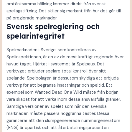
omtänksamma hållning kommer direkt från svensk
spellagstiftning. Det skiljer sig markant från hur det går till
på oreglerade marknader.
Svensk spelreglering och
spelarintegritet
Spelmarknaden i Sverige, som kontrolleras av
Spelinspektionen, är en av de mest kraftigt reglerade över
huvud taget. Hjärtat i systemet är Spelpaus. Det
verktyget erbjuder spelare total kontroll över sitt
spelande. Spelbolagen är dessutom skyldiga att erbjuda
verktyg för att begränsa insättningar och speltid. Ett
exempel som Wanted Dead Or a Wild måste från början
vara skapat för att verka inom dessa ansvarsfulla gränser.
Samtliga versioner av spelet som når den svenska
marknaden måste passera noggranna tester. Dessa
garanterar att den slumpgenererade nummergeneratorn
(RNG) är opartisk och att återbetalningsprocenten