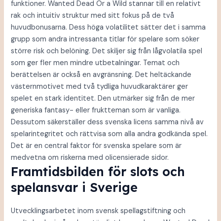
funktioner. Wanted Dead Or a Wild stannar till en relativt
rak och intuitiv struktur med sitt fokus på de två
huvudbonusarna. Dess höga volatilitet sätter det i samma
grupp som andra intressanta titlar för spelare som söker
större risk och belöning. Det skiljer sig från lågvolatila spel
som ger fler men mindre utbetalningar. Temat och
berättelsen är också en avgränsning. Det heltäckande
västernmotivet med två tydliga huvudkaraktärer ger
spelet en stark identitet. Den utmärker sig från de mer
generiska fantasy- eller fruktteman som är vanliga.
Dessutom säkerställer dess svenska licens samma nivå av
spelarintegritet och rättvisa som alla andra godkända spel.
Det är en central faktor för svenska spelare som är
medvetna om riskerna med olicensierade sidor.
Framtidsbilden för slots och
spelansvar i Sverige
Utvecklingsarbetet inom svensk spellagstiftning och