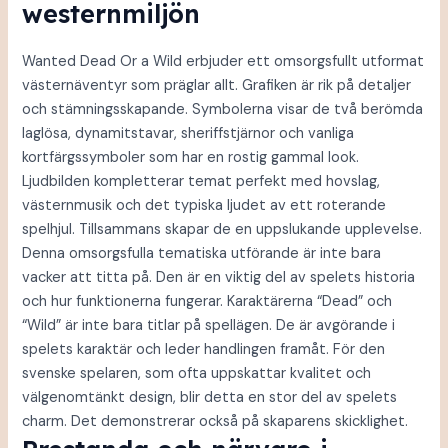
westernmiljön
Wanted Dead Or a Wild erbjuder ett omsorgsfullt utformat
västernäventyr som präglar allt. Grafiken är rik på detaljer
och stämningsskapande. Symbolerna visar de två berömda
laglösa, dynamitstavar, sheriffstjärnor och vanliga
kortfärgssymboler som har en rostig gammal look.
Ljudbilden kompletterar temat perfekt med hovslag,
västernmusik och det typiska ljudet av ett roterande
spelhjul. Tillsammans skapar de en uppslukande upplevelse.
Denna omsorgsfulla tematiska utförande är inte bara
vacker att titta på. Den är en viktig del av spelets historia
och hur funktionerna fungerar. Karaktärerna “Dead” och
“Wild” är inte bara titlar på spellägen. De är avgörande i
spelets karaktär och leder handlingen framåt. För den
svenske spelaren, som ofta uppskattar kvalitet och
välgenomtänkt design, blir detta en stor del av spelets
charm. Det demonstrerar också på skaparens skicklighet.