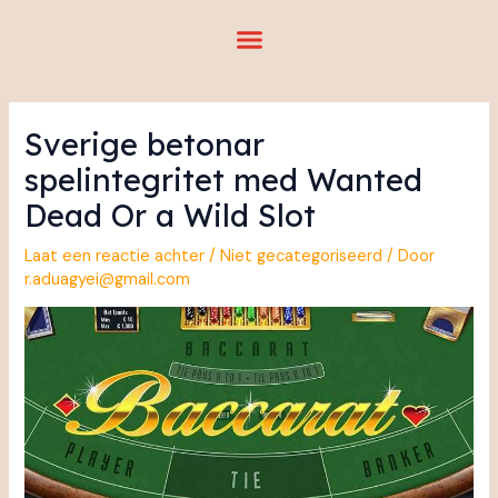
Ga
Bericht
naar
navigatie
de
inhoud
Sverige betonar
spelintegritet med Wanted
Dead Or a Wild Slot
Laat een reactie achter
/
Niet gecategoriseerd
/ Door
r.aduagyei@gmail.com