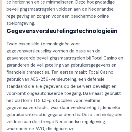
te herkennen en te minimaliseren. Deze hoogwaardige
beveiligingsmaatregelen voldoen aan de Nederlandse
regelgeving en zorgen voor een beschermde online
spelomgeving.
Gegevensversleutelingstechnologieën
Twee essentiële technologieën voor
gegevensversleuteling vormen de basis van de
geavanceerde beveiligingsmaatregelen bij Total Casino en
garanderen de veiligstelling van gebruikersgegevens en
financiële transacties. Ten eerste maakt Total Casino
gebruik van AES-256-versleuteling, een defensie
standaard die alle gegevens op de servers beveiligt en
voorkomt ongeautoriseerde toegang. Daarnaast gebruikt
het platform TLS 1.3-protocollen voor realtime
gegevensoverdracht, waardoor versleuteling tijdens elke
gebruikersinteractie gegarandeerd is. Deze technologieën
voldoen aan de strenge Nederlandse regelgeving,
waaronder de AVG, die rigoureuze