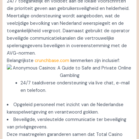
24/7 toegankelijk en voldoet aan de lokale voorschriften
die prioriteit geven aan gebruikersveiligheid en helderheid.
Meertalige ondersteuning wordt aangeboden, wat de
veelzijdige bevolking van Nederland weerspiegelt en de
toegankelijkheid vergroot. Daarnaast gebruikt de operator
beveiligde communicatiekanalen die vertrouwelijke
spelersgegevens beveiligen in overeenstemming met de
AVG-normen.
Belangrijkste
crunchbase.com
kenmerken zijn inclusief:
24/7 taaldiverse ondersteuning via live chat, e-mail
en telefoon.
Opgeleid personeel met inzicht van de Nederlandse
kansspelwetgeving en verantwoord gokken.
Beveiligde, versleutelde communicatie ter beveiliging
van privégegevens.
Deze maatregelen garanderen samen dat Total Casino