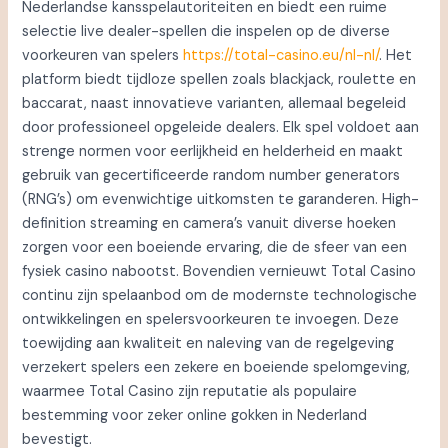
Nederlandse kansspelautoriteiten en biedt een ruime
selectie live dealer-spellen die inspelen op de diverse
voorkeuren van spelers
https://total-casino.eu/nl-nl/
. Het
platform biedt tijdloze spellen zoals blackjack, roulette en
baccarat, naast innovatieve varianten, allemaal begeleid
door professioneel opgeleide dealers. Elk spel voldoet aan
strenge normen voor eerlijkheid en helderheid en maakt
gebruik van gecertificeerde random number generators
(RNG’s) om evenwichtige uitkomsten te garanderen. High-
definition streaming en camera’s vanuit diverse hoeken
zorgen voor een boeiende ervaring, die de sfeer van een
fysiek casino nabootst. Bovendien vernieuwt Total Casino
continu zijn spelaanbod om de modernste technologische
ontwikkelingen en spelersvoorkeuren te invoegen. Deze
toewijding aan kwaliteit en naleving van de regelgeving
verzekert spelers een zekere en boeiende spelomgeving,
waarmee Total Casino zijn reputatie als populaire
bestemming voor zeker online gokken in Nederland
bevestigt.