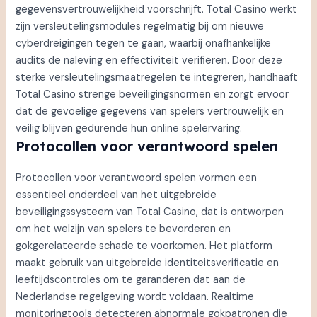
gegevensvertrouwelijkheid voorschrijft. Total Casino werkt
zijn versleutelingsmodules regelmatig bij om nieuwe
cyberdreigingen tegen te gaan, waarbij onafhankelijke
audits de naleving en effectiviteit verifiëren. Door deze
sterke versleutelingsmaatregelen te integreren, handhaaft
Total Casino strenge beveiligingsnormen en zorgt ervoor
dat de gevoelige gegevens van spelers vertrouwelijk en
veilig blijven gedurende hun online spelervaring.
Protocollen voor verantwoord spelen
Protocollen voor verantwoord spelen vormen een
essentieel onderdeel van het uitgebreide
beveiligingssysteem van Total Casino, dat is ontworpen
om het welzijn van spelers te bevorderen en
gokgerelateerde schade te voorkomen. Het platform
maakt gebruik van uitgebreide identiteitsverificatie en
leeftijdscontroles om te garanderen dat aan de
Nederlandse regelgeving wordt voldaan. Realtime
monitoringtools detecteren abnormale gokpatronen die