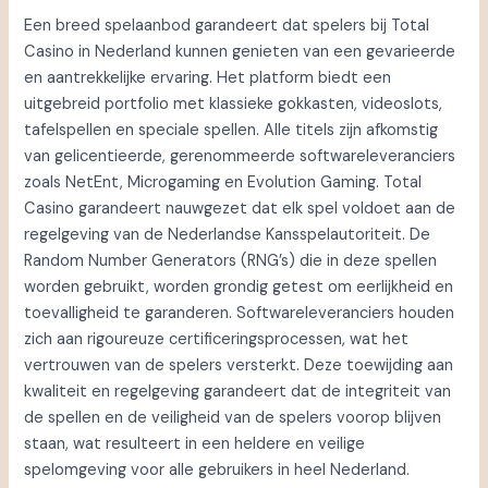
Een breed spelaanbod garandeert dat spelers bij Total
Casino in Nederland kunnen genieten van een gevarieerde
en aantrekkelijke ervaring. Het platform biedt een
uitgebreid portfolio met klassieke gokkasten, videoslots,
tafelspellen en speciale spellen. Alle titels zijn afkomstig
van gelicentieerde, gerenommeerde softwareleveranciers
zoals NetEnt, Microgaming en Evolution Gaming. Total
Casino garandeert nauwgezet dat elk spel voldoet aan de
regelgeving van de Nederlandse Kansspelautoriteit. De
Random Number Generators (RNG’s) die in deze spellen
worden gebruikt, worden grondig getest om eerlijkheid en
toevalligheid te garanderen. Softwareleveranciers houden
zich aan rigoureuze certificeringsprocessen, wat het
vertrouwen van de spelers versterkt. Deze toewijding aan
kwaliteit en regelgeving garandeert dat de integriteit van
de spellen en de veiligheid van de spelers voorop blijven
staan, wat resulteert in een heldere en veilige
spelomgeving voor alle gebruikers in heel Nederland.