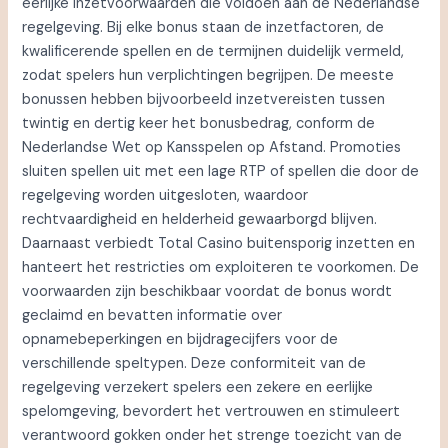
eerlijke inzetvoorwaarden die voldoen aan de Nederlandse
regelgeving. Bij elke bonus staan de inzetfactoren, de
kwalificerende spellen en de termijnen duidelijk vermeld,
zodat spelers hun verplichtingen begrijpen. De meeste
bonussen hebben bijvoorbeeld inzetvereisten tussen
twintig en dertig keer het bonusbedrag, conform de
Nederlandse Wet op Kansspelen op Afstand. Promoties
sluiten spellen uit met een lage RTP of spellen die door de
regelgeving worden uitgesloten, waardoor
rechtvaardigheid en helderheid gewaarborgd blijven.
Daarnaast verbiedt Total Casino buitensporig inzetten en
hanteert het restricties om exploiteren te voorkomen. De
voorwaarden zijn beschikbaar voordat de bonus wordt
geclaimd en bevatten informatie over
opnamebeperkingen en bijdragecijfers voor de
verschillende speltypen. Deze conformiteit van de
regelgeving verzekert spelers een zekere en eerlijke
spelomgeving, bevordert het vertrouwen en stimuleert
verantwoord gokken onder het strenge toezicht van de