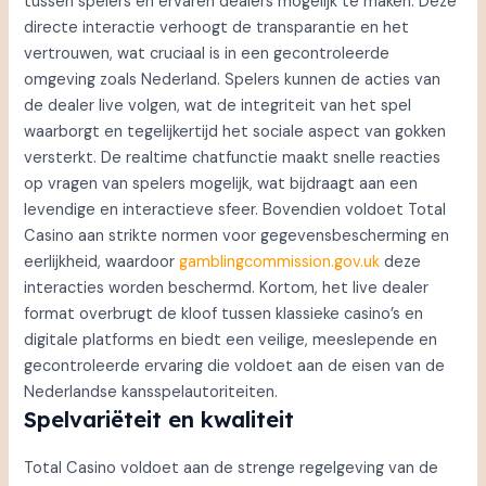
tussen spelers en ervaren dealers mogelijk te maken. Deze
directe interactie verhoogt de transparantie en het
vertrouwen, wat cruciaal is in een gecontroleerde
omgeving zoals Nederland. Spelers kunnen de acties van
de dealer live volgen, wat de integriteit van het spel
waarborgt en tegelijkertijd het sociale aspect van gokken
versterkt. De realtime chatfunctie maakt snelle reacties
op vragen van spelers mogelijk, wat bijdraagt aan een
levendige en interactieve sfeer. Bovendien voldoet Total
Casino aan strikte normen voor gegevensbescherming en
eerlijkheid, waardoor
gamblingcommission.gov.uk
deze
interacties worden beschermd. Kortom, het live dealer
format overbrugt de kloof tussen klassieke casino’s en
digitale platforms en biedt een veilige, meeslepende en
gecontroleerde ervaring die voldoet aan de eisen van de
Nederlandse kansspelautoriteiten.
Spelvariëteit en kwaliteit
Total Casino voldoet aan de strenge regelgeving van de