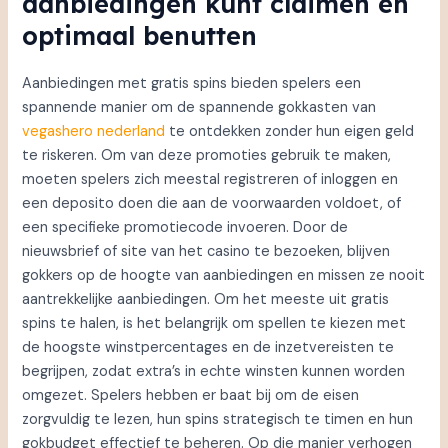
aanbiedingen kunt claimen en
optimaal benutten
Aanbiedingen met gratis spins bieden spelers een
spannende manier om de spannende gokkasten van
vegashero nederland
te ontdekken zonder hun eigen geld
te riskeren. Om van deze promoties gebruik te maken,
moeten spelers zich meestal registreren of inloggen en
een deposito doen die aan de voorwaarden voldoet, of
een specifieke promotiecode invoeren. Door de
nieuwsbrief of site van het casino te bezoeken, blijven
gokkers op de hoogte van aanbiedingen en missen ze nooit
aantrekkelijke aanbiedingen. Om het meeste uit gratis
spins te halen, is het belangrijk om spellen te kiezen met
de hoogste winstpercentages en de inzetvereisten te
begrijpen, zodat extra’s in echte winsten kunnen worden
omgezet. Spelers hebben er baat bij om de eisen
zorgvuldig te lezen, hun spins strategisch te timen en hun
gokbudget effectief te beheren. Op die manier verhogen