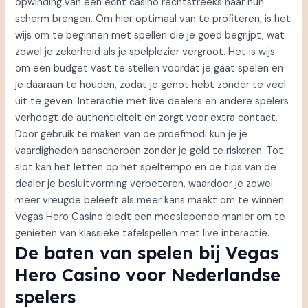
opwinding van een echt casino rechtstreeks naar hun
scherm brengen. Om hier optimaal van te profiteren, is het
wijs om te beginnen met spellen die je goed begrijpt, wat
zowel je zekerheid als je spelplezier vergroot. Het is wijs
om een budget vast te stellen voordat je gaat spelen en
je daaraan te houden, zodat je genot hebt zonder te veel
uit te geven. Interactie met live dealers en andere spelers
verhoogt de authenticiteit en zorgt voor extra contact.
Door gebruik te maken van de proefmodi kun je je
vaardigheden aanscherpen zonder je geld te riskeren. Tot
slot kan het letten op het speltempo en de tips van de
dealer je besluitvorming verbeteren, waardoor je zowel
meer vreugde beleeft als meer kans maakt om te winnen.
Vegas Hero Casino biedt een meeslepende manier om te
genieten van klassieke tafelspellen met live interactie.
De baten van spelen bij Vegas
Hero Casino voor Nederlandse
spelers