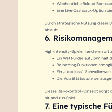
Wöchentliche Reload‑Bonusse g
Eine Live‑Cashback‑Option bie
Durch strategische Nutzung dieser B
abläuft.
6. Risikomanageme
High‑Intensity-Spieler tendieren oft z
Ein Wett‑Slider auf „low“ hält 
Re‑betting‑Funktionen ermögl
Ein „stop‑loss“-Schwellenwert
Die Volatilitätsstufe bei ausge
Dieses Risikokontroll‑Konzept sorgt 
hit‑and‑run‑Spiel.
7. Eine typische F