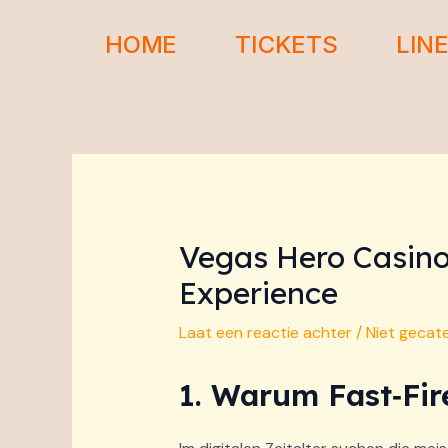
Ga
Bericht
naar
navigatie
HOME
TICKETS
LIN
de
inhoud
Vegas Hero Casino
Experience
Laat een reactie achter
/
Niet gecat
1. Warum Fast‑Fir