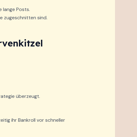
 lange Posts.
le zugeschnitten sind.
venkitzel
rategie überzeugt.
itig ihr Bankroll vor schneller