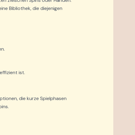
eiten zwischen Spins oder Händen.
e Bibliothek, die diejenigen
en.
fizient ist.
ptionen, die kurze Spielphasen
ins.