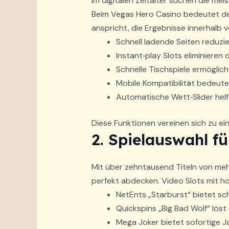
Im digitalen Zeitalter suchen die me
Beim Vegas Hero Casino bedeutet der 
anspricht, die Ergebnisse innerhalb 
Schnell ladende Seiten reduzie
Instant‑play Slots eliminieren
Schnelle Tischspiele ermöglic
Mobile Kompatibilität bedeute
Automatische Wett‑Slider helf
Diese Funktionen vereinen sich zu ein
2. Spielauswahl fü
Mit über zehntausend Titeln von mehr
perfekt abdecken. Video Slots mit ho
NetEnts „Starburst“ bietet sc
Quickspins „Big Bad Wolf“ löst
Mega Joker bietet sofortige 