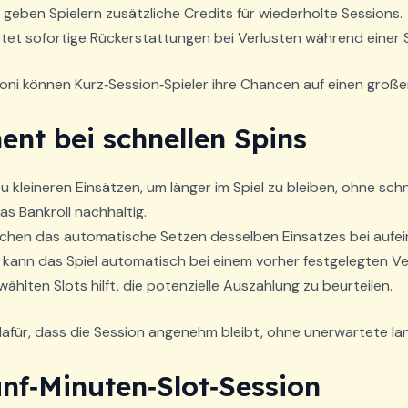
eben Spielern zusätzliche Credits für wiederholte Sessions.
tet sofortige Rückerstattungen bei Verlusten während einer 
oni können Kurz‑Session‑Spieler ihre Chancen auf einen große
nt bei schnellen Spins
u kleineren Einsätzen, um länger im Spiel zu bleiben, ohne schn
das Bankroll nachhaltig.
ichen das automatische Setzen desselben Einsatzes bei aufei
 kann das Spiel automatisch bei einem vorher festgelegten V
wählten Slots hilft, die potenzielle Auszahlung zu beurteilen.
dafür, dass die Session angenehm bleibt, ohne unerwartete la
ünf‑Minuten‑Slot‑Session