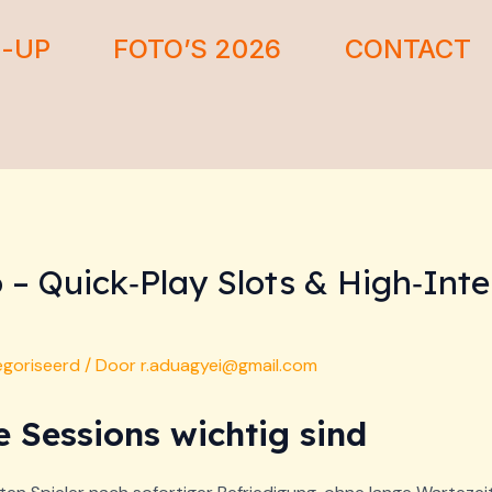
E-UP
FOTO’S 2026
CONTACT
 – Quick‑Play Slots & High‑Int
egoriseerd
/ Door
r.aduagyei@gmail.com
e Sessions wichtig sind