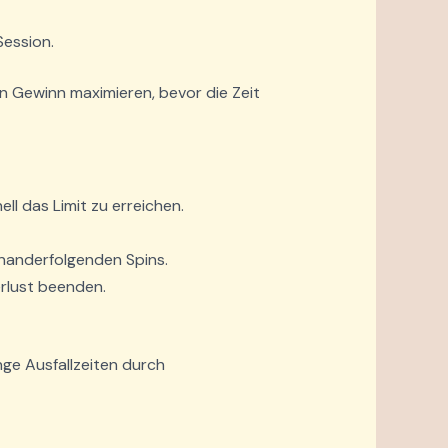
Session.
n Gewinn maximieren, bevor die Zeit
ell das Limit zu erreichen.
nanderfolgenden Spins.
erlust beenden.
nge Ausfallzeiten durch