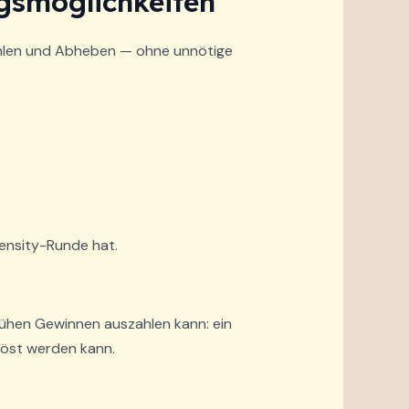
gsmöglichkeiten
zahlen und Abheben — ohne unnötige
ntensity-Runde hat.
frühen Gewinnen auszahlen kann: ein
löst werden kann.