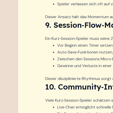
Spieler verlassen sich oft auf
Dieser Ansatz hält das Momentum au
9. Session‑Flow‑
Ein Kurz‑Session‑Spieler muss seine Z
Vor Beginn einen Timer setzen 
Auto‑Save‑Funktionen nutzen,
Zwischen den Sessions Micro‑P
Gewinne und Verluste in einer
Dieser disziplinierte Rhythmus sorgt
10. Community‑In
Viele Kurz‑Session‑Spieler schätzen 
Live‑Chat ermöglicht schnelle