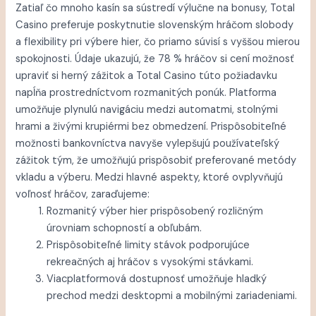
Zatiaľ čo mnoho kasín sa sústredí výlučne na bonusy, Total
Casino preferuje poskytnutie slovenským hráčom slobody
a flexibility pri výbere hier, čo priamo súvisí s vyššou mierou
spokojnosti. Údaje ukazujú, že 78 % hráčov si cení možnosť
upraviť si herný zážitok a Total Casino túto požiadavku
napĺňa prostredníctvom rozmanitých ponúk. Platforma
umožňuje plynulú navigáciu medzi automatmi, stolnými
hrami a živými krupiérmi bez obmedzení. Prispôsobiteľné
možnosti bankovníctva navyše vylepšujú používateľský
zážitok tým, že umožňujú prispôsobiť preferované metódy
vkladu a výberu. Medzi hlavné aspekty, ktoré ovplyvňujú
voľnosť hráčov, zaraďujeme:
Rozmanitý výber hier prispôsobený rozličným
úrovniam schopností a obľubám.
Prispôsobiteľné limity stávok podporujúce
rekreačných aj hráčov s vysokými stávkami.
Viacplatformová dostupnosť umožňuje hladký
prechod medzi desktopmi a mobilnými zariadeniami.