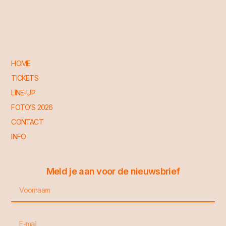
HOME
TICKETS
LINE-UP
FOTO’S 2026
CONTACT
INFO
Meld je aan voor de nieuwsbrief
Voornaam
Email