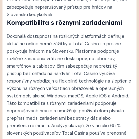
zabezpečuje neprerušovaný prístup pre hráčov na
Slovensku kedykoľvek.
Kompatibilita s rôznymi zariadeniami
Dokonalá dostupnosť na rozličných platformách definuje
aktuálne online herné zážitky a Total Casino to presne
poskytuje hráčom na Slovensku. Platforma podporuje
rozličné zariadenia vrátane desktopov, notebookov,
smartfónov a tabletov, čím zabezpečuje nepretržitý
prístup bez ohľadu na hardvér. Total Casino využíva
responzívny webdizajn a flexibilné technológie na zlepšenie
výkonu na rôznych veľkostiach obrazoviek a operačných
systémoch, ako sú Windows, macOS, Apple iOS a Android.
Táto kompatibilita s rôznymi zariadeniami podporuje
neprerušované hranie a umožňuje používateľom plynulo
prepínať medzi zariadeniami bez straty dát alebo
prerušenia rozhrania. Analýzy ukazujú, že viac ako 65 %
slovenských používateľov Total Casina používa prenosné