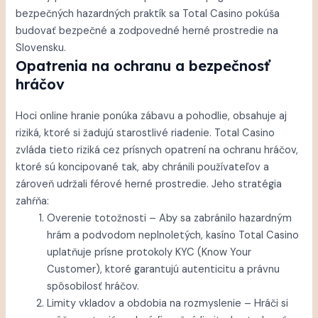
bezpečných hazardných praktík sa Total Casino pokúša
budovať bezpečné a zodpovedné herné prostredie na
Slovensku.
Opatrenia na ochranu a bezpečnosť
hráčov
Hoci online hranie ponúka zábavu a pohodlie, obsahuje aj
riziká, ktoré si žadujú starostlivé riadenie. Total Casino
zvláda tieto riziká cez prísnych opatrení na ochranu hráčov,
ktoré sú koncipované tak, aby chránili používateľov a
zároveň udržali férové herné prostredie. Jeho stratégia
zahŕňa:
Overenie totožnosti – Aby sa zabránilo hazardným
hrám a podvodom neplnoletých, kasíno Total Casino
uplatňuje prísne protokoly KYC (Know Your
Customer), ktoré garantujú autenticitu a právnu
spôsobilosť hráčov.
Limity vkladov a obdobia na rozmyslenie – Hráči si