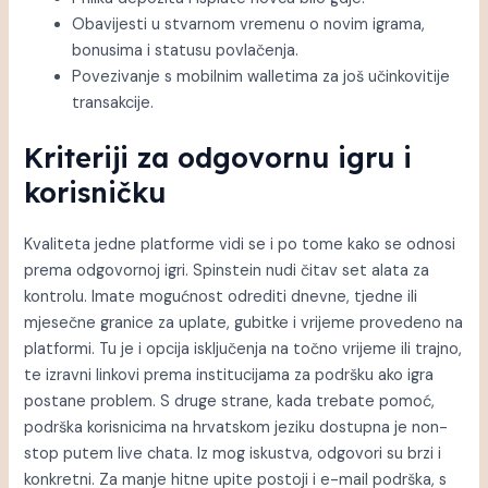
Obavijesti u stvarnom vremenu o novim igrama,
bonusima i statusu povlačenja.
Povezivanje s mobilnim walletima za još učinkovitije
transakcije.
Kriteriji za odgovornu igru i
korisničku
Kvaliteta jedne platforme vidi se i po tome kako se odnosi
prema odgovornoj igri. Spinstein nudi čitav set alata za
kontrolu. Imate mogućnost odrediti dnevne, tjedne ili
mjesečne granice za uplate, gubitke i vrijeme provedeno na
platformi. Tu je i opcija isključenja na točno vrijeme ili trajno,
te izravni linkovi prema institucijama za podršku ako igra
postane problem. S druge strane, kada trebate pomoć,
podrška korisnicima na hrvatskom jeziku dostupna je non-
stop putem live chata. Iz mog iskustva, odgovori su brzi i
konkretni. Za manje hitne upite postoji i e-mail podrška, s