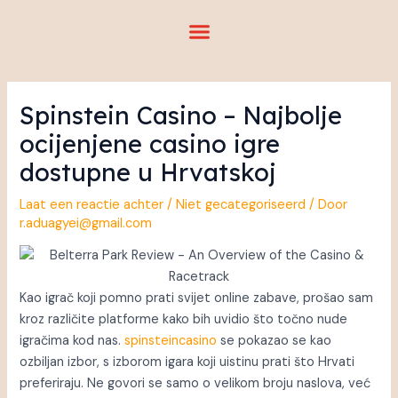
Ga
Bericht
naar
navigatie
de
inhoud
Spinstein Casino – Najbolje
ocijenjene casino igre
dostupne u Hrvatskoj
Laat een reactie achter
/
Niet gecategoriseerd
/ Door
r.aduagyei@gmail.com
Kao igrač koji pomno prati svijet online zabave, prošao sam
kroz različite platforme kako bih uvidio što točno nude
igračima kod nas.
spinsteincasino
se pokazao se kao
ozbiljan izbor, s izborom igara koji uistinu prati što Hrvati
preferiraju. Ne govori se samo o velikom broju naslova, već