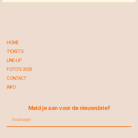
HOME
TICKETS
LINE-UP
FOTO’S 2026
CONTACT
INFO
Meld je aan voor de nieuwsbrief
Voornaam
Email