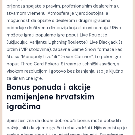
prijenosa spajate s pravim, profesionalnim dealereima u
stvarnom vremenu. Atmosfera je vjerodostojna, a
mogućnost da općite s dealerom i drugim igračima
pridodaje društvenu dimenziju koju slotovi nemaju. Uživo
možete igrati popularne igre poput Live Roulette
(uključujući varijantu Lightning Roulette), Live Blackjack (s
brzim i VIP stolovima), zabavne Game Show formate kao
što su “Monopoly Live” ili “Dream Catcher”, te poker igre
poput Three Card Pokera. Stream je tehnički savršen, s
visokom rezolucijom i gotovo bez kašnjenja, što je ključno
za dinamične igre.
Bonus ponuda i akcije
namijenjene hrvatskim
igračima
Spinstein zna da dobar dobrodošli bonus može pobuditi
pažnju, ali i da vjerne igrače treba zadržati. Njihov pristup je