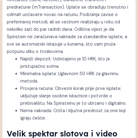
predračune (mTransaction). Uplate se obrađuju trenutno i
odmah uočavate novac na računu. Podizanja zavise o
preferiranoj metodi, ali se većinom realiziraju u roku od
nekoliko sati do par radnih dana. Odlična vijest je da
Spinstein ne zaračunava naknade za standardne isplate, a
sve se automatski iskazuje u kunama, što vam pruža
potpunu sliku o troškovima.
Najniži depozit: Uobičajeno je 10 HRK, što je
pristupačno svima.
Minimalna isplata: Uglavnom 50 HRK za glavninu
metoda.
Provjera računa: Obvezni korak prije prve isplate;
uključuje slanje osobne iskaznice i potvrde o
prebivalištu. Na Spinsteinu je to ubrzano i digitalno.
Nema naknada: Očita i ključna prednost za one koji
igraju češće.
Velik spektar slotova i video