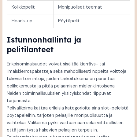
Kolikkopelit
Monipuoliset teemat
Heads-up
Pöytäpelit
Istunnonhallinta ja
pelitilanteet
Erikoisominaisuudet voivat sisältää kierräys- tai
ilmaiskierrospaketteja sekä mahdollisesti nopeita voittoja
tukevia toimintoja, joiden tarkoituksena on parantaa
pelikokemusta ja pitää pelaamisen mielenkiintoisena.
Näiden toiminnallisuuksien yksityiskohdat riippuvat
tarjonnasta.
Pelivalikoima kattaa erilaisia kategorioita aina slot-peleistä
pöytäpeleihin, tarjoten pelaajille monipuolisuutta ja
vaihtelua. Valikoima pyrkii vastaamaan sekä viihteellisten
että jännitystä hakevien pelaajien tarpeisiin.