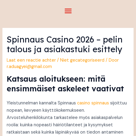
Ga
Bericht
naar
navigatie
de
inhoud
Spinnaus Casino 2026 – pelin
talous ja asiakastuki esittely
Laat een reactie achter
/
Niet gecategoriseerd
/ Door
r.aduagyei@gmail.com
Katsaus aloitukseen: mitä
ensimmäiset askeleet vaativat
Yleistunnelman kannalta Spinnaus
casino spinnaus
sijoittuu
nopean, kevyeen käyttökokemukseen.
Arvosteluhenkilökunta tarkastelee myös asiakaspalvelun
roolia: kuinka nopeasti häiriötilanteet ja kysymykset
ratkaistaan sekä kuinka läpinäkyvää on tiedon antaminen