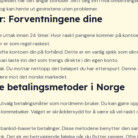
, spesielt når det angår bonuser. Sett deg inn i hva omsetnings
og kan hente ut gevinstene uten problemer.
r: Forventningene dine
le uttak innen 24 timer. Hvor raskt pengene kommer på konto
 er som regel raskest.
efte kontoen din på forhånd. Dette er en vanlig sjekk som sikr
 kan laste inn det som trengs direkte i din egen konto.
ttak. Du mottar nettopp det beløpet du har etterspurt. Denn
være mot det norske markedet.
e betalingsmetoder i Norge
 utvalg betalingsmåter som nordmenn bruker. Du kan gjøre op
e-lommebøker. Valget er skråddersydd for å være så vel raskt 
av bankid-baserte betalinger. Disse metodene benytter den sa
k. Det gir en betryggende følelse når du flytter penger. Ofte 