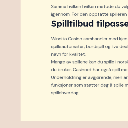
Samme hvilken hvilken metode du velg
igjennom. For den opptatte spilleren 
Spilltilbud tilpas
Winnita Casino samhandler med kjente 
spilleautomater, bordspill og live dea
navn for kvalitet.
Mange av spillene kan du spille i nor
du bruker. Casinoet har også spill 
Underholdning er avgjørende, men ansv
funksjoner som støtter deg å spille 
spillehverdag.