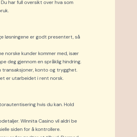
 Du har full oversikt over hva som
bruk.
ige løsningene er godt presentert, så
ene norske kunder kommer med, især
pe deg gjennom en språklig hindring.
 transaksjoner, konto og trygghet.
t er utarbeidet i rent norsk.
torautentisering hvis du kan. Hold
etaljer. Winnita Casino vil aldri be
elle siden for å kontrollere.