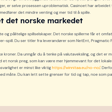
er, er selve prosessen uproblematisk. Casinoet har arbeidet f
medfører det mindre venting og mer tid til å spille.
set det norske markedet
og pålitelige spillselskaper. Det norske spillerne får et omf
ler-spill. Du ser titler fra leverandører som NetEnt, Pragmatic 
ske kroner. Da unngår du å tenke på valutaveksling, og det er 
med et norsk preg, som kan være mer hjemmevant for det lokal
arlighet er minst like viktig
https://winnitaa.eu/no-no/
. Derfo
med måte. Du kan lett sette grenser for tid og tap, noe som 