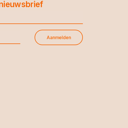
 nieuwsbrief
Aanmelden