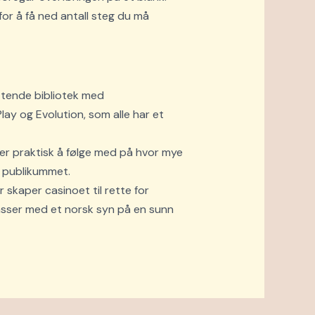
or å få ned antall steg du må
attende bibliotek med
Play og Evolution, som alle har et
mer praktisk å følge med på hvor mye
e publikummet.
r skaper casinoet til rette for
passer med et norsk syn på en sunn