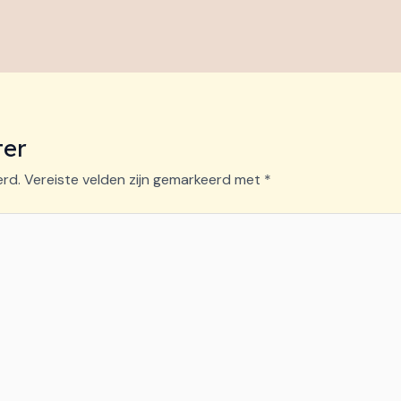
ter
erd.
Vereiste velden zijn gemarkeerd met
*