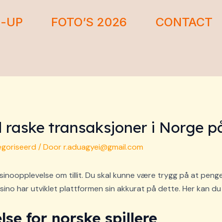
E-UP
FOTO’S 2026
CONTACT
d raske transaksjoner i Norge 
egoriseerd
/ Door
r.aduagyei@gmail.com
sinoopplevelse om tillit. Du skal kunne være trygg på at pengen
sino har utviklet plattformen sin akkurat på dette. Her kan du
lse for norske spillere