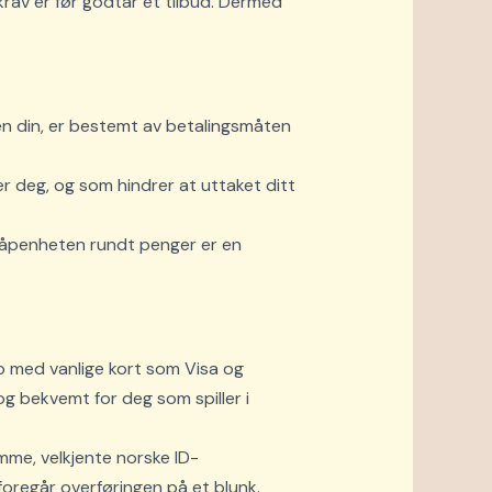
krav er før godtar et tilbud. Dermed
en din, er bestemt av betalingsmåten
er deg, og som hindrer at uttaket ditt
e åpenheten rundt penger er en
p med vanlige kort som Visa og
og bekvemt for deg som spiller i
mme, velkjente norske ID-
foregår overføringen på et blunk.