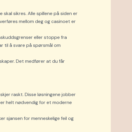
 skal sikres. Alle spillene på siden er
 overføres mellom deg og casinoet er
nnskuddsgrenser eller stoppe fra
ar til å svare på spørsmål om
lskaper. Det medfører at du får
skjer raskt. Disse løsningene jobber
i er helt nødvendig for et moderne
r sjansen for menneskelige feil og