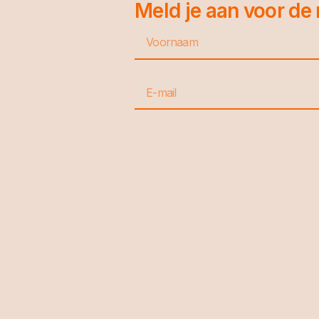
Meld je aan voor de
Voornaam
Email