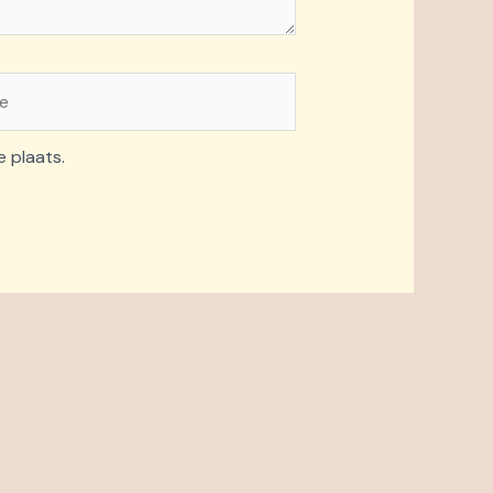
 plaats.