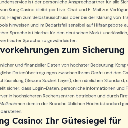
denservice ist der persönliche Ansprechpartner für alle Sic
on Kong Casino bleibt per Live-Chat und E-Mail zur Verfügung
imits, Fragen zum Selbstausschluss oder bei der Klärung von Tr
Tools hinweisen und im Bedarfsfall sensibel auf Hilfsangebote
cher Sprache ist hierbei für den deutschen Markt unerlässlic
 vertrauter Sprache zu gewährleisten.
zvorkehrungen zum Sicherung 
nlicher und finanzieller Daten von höchster Bedeutung. Kong 
egliche Datenübertragungen zwischen Ihrem Gerät und den Ca
chlüsselung (Secure Socket Layer), den nämlichen Standard, d
ellt sicher, dass Login-Daten, persönliche Informationen und F
erver in hochsicheren Rechenzentren betrieben und durch Firew
e Maßnahmen dem in der Branche üblichen Höchststandard ger
darstellen.
ng Casino: Ihr Gütesiegel für