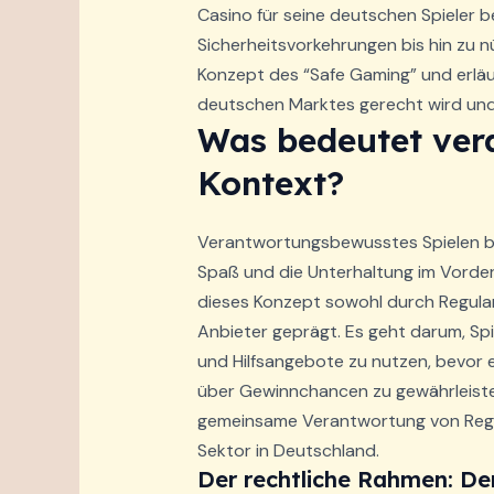
Casino für seine deutschen Spieler b
Sicherheitsvorkehrungen bis hin zu nüt
Konzept des “Safe Gaming” und erläu
deutschen Marktes gerecht wird und p
Was bedeutet ver
Kontext?
Verantwortungsbewusstes Spielen bes
Spaß und die Unterhaltung im Vorder
dieses Konzept sowohl durch Regular
Anbieter geprägt. Es geht darum, Spi
und Hilfsangebote zu nutzen, bevor 
über Gewinnchancen zu gewährleiste
gemeinsame Verantwortung von Reguli
Sektor in Deutschland.
Der rechtliche Rahmen: De