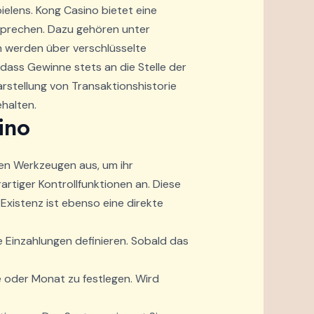
pielens. Kong Casino bietet eine
sprechen. Dazu gehören unter
en werden über verschlüsselte
dass Gewinne stets an die Stelle der
rstellung von Transaktionshistorie
ehalten.
ino
men Werkzeugen aus, um ihr
rartiger Kontrollfunktionen an. Diese
Existenz ist ebenso eine direkte
 Einzahlungen definieren. Sobald das
 oder Monat zu festlegen. Wird