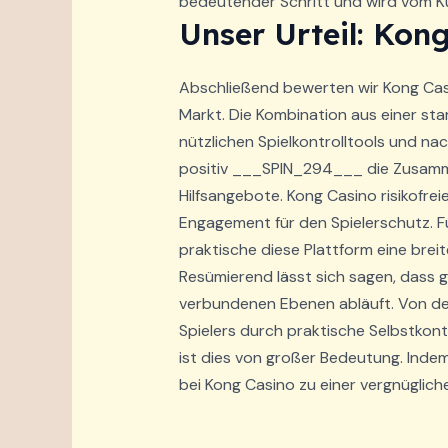
bedeutender Schritt und wird vom K
Unser Urteil: Kong
Abschließend bewerten wir Kong Cas
Markt. Die Kombination aus einer st
nützlichen Spielkontrolltools und na
positiv ___SPIN_294___ die Zusammen
Hilfsangebote. Kong Casino risikofr
Engagement für den Spielerschutz. Fü
praktische diese Plattform eine brei
Resümierend lässt sich sagen, dass 
verbundenen Ebenen abläuft. Von der
Spielers durch praktische Selbstkont
ist dies von großer Bedeutung. Indem
bei Kong Casino zu einer vergnüglich