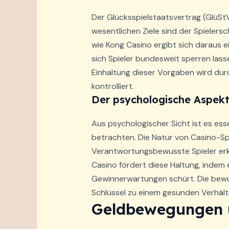
Der Glücksspielstaatsvertrag (GlüStV
wesentlichen Ziele sind der Spielers
wie Kong Casino ergibt sich daraus ei
sich Spieler bundesweit sperren las
Einhaltung dieser Vorgaben wird du
kontrolliert.
Der psychologische Aspekt:
Aus psychologischer Sicht ist es esse
betrachten. Die Natur von Casino-Spie
Verantwortungsbewusste Spieler erke
Casino fördert diese Haltung, indem
Gewinnerwartungen schürt. Die bewuss
Schlüssel zu einem gesunden Verhält
Geldbewegungen 