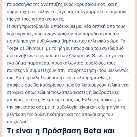
παρασκήνια της ανάπτυξης ενός κορυφαίου slot, και η
συμμετοχή της ελληνικής αγοράς υπογραμμίζει τη σημασία
της για τους κατασκευαστές.
Η αυτή πρωτοβουλία αποδεικνύει μια νέα οπτική από τους
δημιουργούς, που αναγνωρίζουν την παράδοση και την
προτίμηση για μυθολογικά θέματα στον ελληνικό χώρο. Το
Forge of Olympus, με το ήδη εντυπωσιακό του σχεδιασμό
που αναβιώνει τον κόσμο των Ολύμπιων Θεών, πηγαίνει
ένα βήμα παραπέρα, προσκαλώντας τους ίδιους τους
παίκτες να συμμετέχουν στη «σφυρηλάτηση» του μέλλοντός
του. Αυτή η αλληλεπίδραση είναι πολύτιμη, καθώς οι
απόψεις σας θα καθορίσουν πώς θα λειτουργούν τελικά νέα
στοιχεία, όπως ειδικοί πολλαπλασιαστές ή διαδραστικές
μπόνους σκηνές. Η εμπειρία σας ως Έλληνες παίκτες, με
την οικειότητα σας με τη μυθολογία, είναι ανεκτίμητη για τη
βελτίωση της αυθεντικότητας και της απόλαυσης του
παιχνιδιού.
Τι είναι η Πρόσβαση Beta και