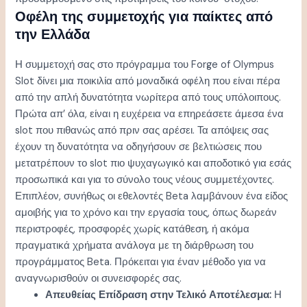
Οφέλη της συμμετοχής για παίκτες από
την Ελλάδα
Η συμμετοχή σας στο πρόγραμμα του Forge of Olympus
Slot δίνει μια ποικιλία από μοναδικά οφέλη που είναι πέρα
από την απλή δυνατότητα νωρίτερα από τους υπόλοιπους.
Πρώτα απ’ όλα, είναι η ευχέρεια να επηρεάσετε άμεσα ένα
slot που πιθανώς από πριν σας αρέσει. Τα απόψεις σας
έχουν τη δυνατότητα να οδηγήσουν σε βελτιώσεις που
μετατρέπουν το slot πιο ψυχαγωγικό και αποδοτικό για εσάς
προσωπικά και για το σύνολο τους νέους συμμετέχοντες.
Επιπλέον, συνήθως οι εθελοντές Beta λαμβάνουν ένα είδος
αμοιβής για το χρόνο και την εργασία τους, όπως δωρεάν
περιστροφές, προσφορές χωρίς κατάθεση, ή ακόμα
πραγματικά χρήματα ανάλογα με τη διάρθρωση του
προγράμματος Beta. Πρόκειται για έναν μέθοδο για να
αναγνωρισθούν οι συνεισφορές σας.
Απευθείας Επίδραση στην Τελικό Αποτέλεσμα:
Η