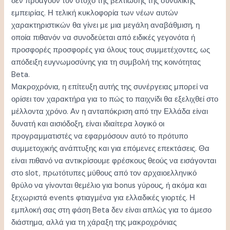
δεν προάγουν τον στόχο της βελτίωσης της συνολικής
εμπειρίας. Η τελική κυκλοφορία των νέων αυτών
χαρακτηριστικών θα γίνει με μια μεγάλη αναβάθμιση, η
οποία πιθανόν να συνοδεύεται από ειδικές γεγονότα ή
προσφορές προσφορές για όλους τους συμμετέχοντες, ως
απόδειξη ευγνωμοσύνης για τη συμβολή της κοινότητας
Beta.
Μακροχρόνια, η επίτευξη αυτής της συνέργειας μπορεί να
ορίσει τον χαρακτήρα για το πώς το παιχνίδι θα εξελιχθεί στο
μέλλοντα χρόνο. Αν η ανταπόκριση από την Ελλάδα είναι
δυνατή και αισιόδοξη, είναι ιδιαίτερα λογικό οι
προγραμματιστές να εφαρμόσουν αυτό το πρότυπο
συμμετοχικής ανάπτυξης και για επόμενες επεκτάσεις. Θα
είναι πιθανό να αντικρίσουμε φρέσκους θεούς να εισάγονται
στο slot, πρωτότυπες μύθους από τον αρχαιοελληνικό
θρύλο να γίνονται θεμέλιο για bonus γύρους, ή ακόμα και
ξεχωριστά events φτιαγμένα για ελλαδικές γιορτές. Η
εμπλοκή σας στη φάση Beta δεν είναι απλώς για το άμεσο
διάστημα, αλλά για τη χάραξη της μακροχρόνιας