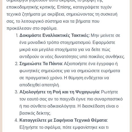
δημιουργοί γυρεύουν αυτό ακριβώς το μορφή της
εποικοδομητικής κριτικής. Επίσης, καταγράψετε τυχόν
τεχνικά ζητήματα με ακρίβεια, σημειώνοντας τη συσκευή
σας, το λειτουργικό σύστημα και τα βήματα που
προκάλεσαν στο σφάλμα.
Δοκιμάστε Εναλλακτικές Τακτικές:
Μην μείνετε σε
ένα μοναδικό τρόπο στοιχηματισμού. Εφαρμόστε
μικρά και μεγάλα στοιχήματα για να δείτε πώς
αντιδρούν οι νέες δυνατότητες υπό ποικίλες συνθήκες.
Σημειώστε Τα Πάντα:
Αξιοποιήστε ένα έγγραφο ή
φωνητικές σημειώσεις για να σημειώσετε ευρήματα
σε πραγματικό χρόνο. Η θύμηση ενδέχεται να
αποδειχθεί απατηλή.
Αξιολογήστε τη Ροή και τη Ψυχαγωγία:
Ρωτήστε
τον εαυτό σας αν το παιχνίδι έγινε πιο συναρπαστικό
ή πιο σύνθετο αδικαιολόγητα. Η διασκέδαση είναι ο
βασικός δείκτης.
Καταγγείλετε με Σαφήνεια Τεχνικά Θέματα:
Εξηγήστε το σφάλμα, πότε εμφανίστηκε και τι