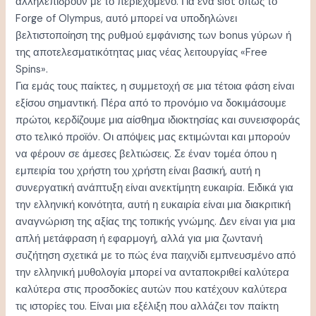
αλληλεπιδρούν με το περιεχόμενο. Για ένα slot όπως το
Forge of Olympus, αυτό μπορεί να υποδηλώνει
βελτιστοποίηση της ρυθμού εμφάνισης των bonus γύρων ή
της αποτελεσματικότητας μιας νέας λειτουργίας «Free
Spins».
Για εμάς τους παίκτες, η συμμετοχή σε μια τέτοια φάση είναι
εξίσου σημαντική. Πέρα από το προνόμιο να δοκιμάσουμε
πρώτοι, κερδίζουμε μια αίσθημα ιδιοκτησίας και συνεισφοράς
στο τελικό προϊόν. Οι απόψεις μας εκτιμώνται και μπορούν
να φέρουν σε άμεσες βελτιώσεις. Σε έναν τομέα όπου η
εμπειρία του χρήστη του χρήστη είναι βασική, αυτή η
συνεργατική ανάπτυξη είναι ανεκτίμητη ευκαιρία. Ειδικά για
την ελληνική κοινότητα, αυτή η ευκαιρία είναι μια διακριτική
αναγνώριση της αξίας της τοπικής γνώμης. Δεν είναι για μια
απλή μετάφραση ή εφαρμογή, αλλά για μια ζωντανή
συζήτηση σχετικά με το πώς ένα παιχνίδι εμπνευσμένο από
την ελληνική μυθολογία μπορεί να ανταποκριθεί καλύτερα
καλύτερα στις προσδοκίες αυτών που κατέχουν καλύτερα
τις ιστορίες του. Είναι μια εξέλιξη που αλλάζει τον παίκτη