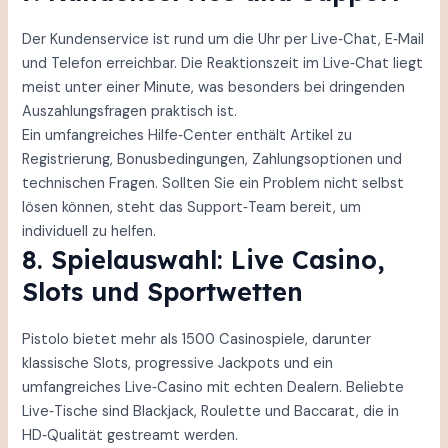
Der Kundenservice ist rund um die Uhr per Live‑Chat, E‑Mail
und Telefon erreichbar. Die Reaktionszeit im Live‑Chat liegt
meist unter einer Minute, was besonders bei dringenden
Auszahlungsfragen praktisch ist.
Ein umfangreiches Hilfe‑Center enthält Artikel zu
Registrierung, Bonusbedingungen, Zahlungsoptionen und
technischen Fragen. Sollten Sie ein Problem nicht selbst
lösen können, steht das Support‑Team bereit, um
individuell zu helfen.
8. Spielauswahl: Live Casino,
Slots und Sportwetten
Pistolo bietet mehr als 1500 Casinospiele, darunter
klassische Slots, progressive Jackpots und ein
umfangreiches Live‑Casino mit echten Dealern. Beliebte
Live‑Tische sind Blackjack, Roulette und Baccarat, die in
HD‑Qualität gestreamt werden.