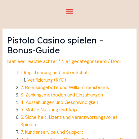
Ga
Bericht
naar
navigatie
de
inhoud
Pistolo Casino spielen –
Bonus-Guide
Laat een reactie achter
/
Niet gecategoriseerd
/ Door
1. Registrierung und erster Schritt
Verifizierung (KYC)
2. Bonusangebote und Willkommensbonus
3. Zahlungsmethoden und Einzahlungen
4. Auszahlungen und Geschwindigkeit
5. Mobile Nutzung und App
6. Sicherheit, Lizenz und verantwortungsvolles
Spielen
7. Kundenservice und Support