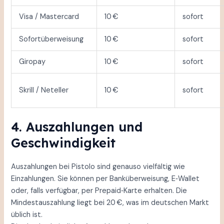
Visa / Mastercard
10 €
sofort
Sofortüberweisung
10 €
sofort
Giropay
10 €
sofort
Skrill / Neteller
10 €
sofort
4. Auszahlungen und
Geschwindigkeit
Auszahlungen bei Pistolo sind genauso vielfältig wie
Einzahlungen. Sie können per Banküberweisung, E‑Wallet
oder, falls verfügbar, per Prepaid‑Karte erhalten. Die
Mindestauszahlung liegt bei 20 €, was im deutschen Markt
üblich ist.