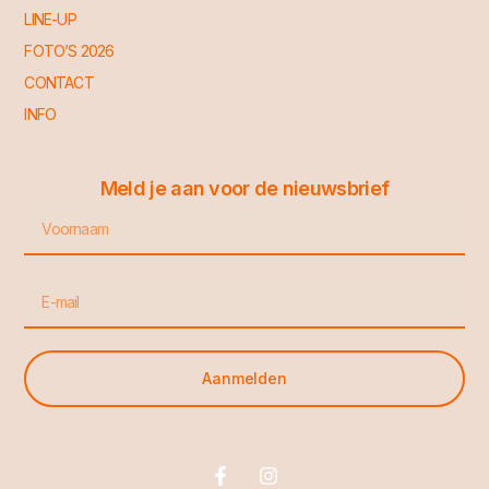
LINE-UP
FOTO’S 2026
CONTACT
INFO
Meld je aan voor de nieuwsbrief
Voornaam
Email
Aanmelden
F
I