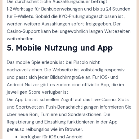
Die durchschnittliche Auszahlungsdauer beträgt
1‑2 Werktage für Banküberweisungen und bis zu 24 Stunden
für E‑Wallets. Sobald die KYC‑Prüfung abgeschlossen ist,
werden weitere Auszahlungen sofort freigegeben. Der
Casino‑Support kann bei ungewöhnlich langen Wartezeiten
weiterhelfen.
5. Mobile Nutzung und App
Das mobile Spielerlebnis ist bei Pistolo nicht
nachzuvollziehen. Die Webseite ist vollständig responsiv
und passt sich jeder Bildschirmgröße an. Für iOS‑ und
Android‑Nutzer gibt es zudem eine offizielle App, die im
jeweiligen Store verfügbar ist.
Die App bietet schnellen Zugriff auf das Live‑Casino, Slots
und Sportwetten. Push‑Benachrichtigungen informieren Sie
über neue Boni, Turniere und Sonderaktionen. Die
Registrierung und Einzahlung funktionieren in der App
genauso reibungslos wie im Browser.
Verfügbar für iOS und Android