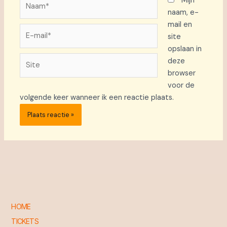
Mijn
naam, e-
mail en
E-
site
mail*
opslaan in
Site
deze
browser
voor de
volgende keer wanneer ik een reactie plaats.
HOME
TICKETS