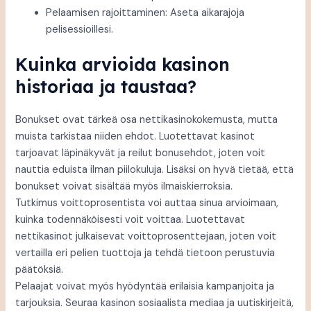
Pelaamisen rajoittaminen: Aseta aikarajoja
pelisessioillesi.
Kuinka arvioida kasinon
historiaa ja taustaa?
Bonukset ovat tärkeä osa nettikasinokokemusta, mutta
muista tarkistaa niiden ehdot. Luotettavat kasinot
tarjoavat läpinäkyvät ja reilut bonusehdot, joten voit
nauttia eduista ilman piilokuluja. Lisäksi on hyvä tietää, että
bonukset voivat sisältää myös ilmaiskierroksia.
Tutkimus voittoprosentista voi auttaa sinua arvioimaan,
kuinka todennäköisesti voit voittaa. Luotettavat
nettikasinot julkaisevat voittoprosenttejaan, joten voit
vertailla eri pelien tuottoja ja tehdä tietoon perustuvia
päätöksiä.
Pelaajat voivat myös hyödyntää erilaisia kampanjoita ja
tarjouksia. Seuraa kasinon sosiaalista mediaa ja uutiskirjeitä,