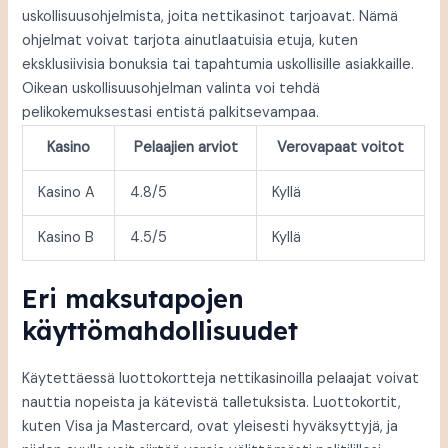
uskollisuusohjelmista, joita nettikasinot tarjoavat. Nämä
ohjelmat voivat tarjota ainutlaatuisia etuja, kuten
eksklusiivisia bonuksia tai tapahtumia uskollisille asiakkaille.
Oikean uskollisuusohjelman valinta voi tehdä
pelikokemuksestasi entistä palkitsevampaa.
Kasino
Pelaajien arviot
Verovapaat voitot
Kasino A
4.8/5
Kyllä
Kasino B
4.5/5
Kyllä
Eri maksutapojen
käyttömahdollisuudet
Käytettäessä luottokortteja nettikasinoilla pelaajat voivat
nauttia nopeista ja kätevistä talletuksista. Luottokortit,
kuten Visa ja Mastercard, ovat yleisesti hyväksyttyjä, ja