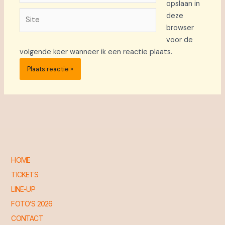
opslaan in
Site
deze
browser
voor de
volgende keer wanneer ik een reactie plaats.
HOME
TICKETS
LINE-UP
FOTO’S 2026
CONTACT