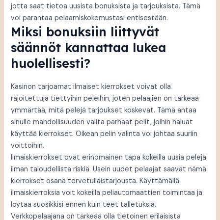
jotta saat tietoa uusista bonuksista ja tarjouksista. Tämä
voi parantaa pelaamiskokemustasi entisestään.
Miksi bonuksiin liittyvät
säännöt kannattaa lukea
huolellisesti?
Kasinon tarjoamat ilmaiset kierrokset voivat olla
rajoitettuja tiettyihin peleihin, joten pelaajien on tärkeää
ymmärtää, mitä pelejä tarjoukset koskevat. Tämä antaa
sinulle mahdollisuuden valita parhaat pelit, joihin haluat
käyttää kierrokset. Oikean pelin valinta voi johtaa suuriin
voittoihin.
Ilmaiskierrokset ovat erinomainen tapa kokeilla uusia pelejä
ilman taloudellista riskiä. Usein uudet pelaajat saavat nämä
kierrokset osana tervetuliaistarjousta. Käyttämällä
ilmaiskierroksia voit kokeilla peliautomaattien toimintaa ja
löytää suosikkisi ennen kuin teet talletuksia.
Verkkopelaajana on tärkeää olla tietoinen erilaisista