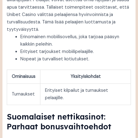
apua tarvittaessa. Tällaiset toimenpiteet osoittavat, että
Unibet Casino välittää pelaajiensa hyvinvoinnista ja
turvallisuudesta. Tämä lisää pelaajien luottamusta ja
tyytyväisyyttä.
Erinomainen mobiilisovellus, joka tarjoaa pääsyn
kaikkiin peleihin.
Erityiset tarjoukset mobiilipelaajille.
Nopeat ja turvalliset kotiutukset.
Ominaisuus
Yksityiskohdat
Erityiset kilpailut ja turnaukset
Turnaukset
pelaajille.
Suomalaiset nettikasinot:
Parhaat bonusvaihtoehdot