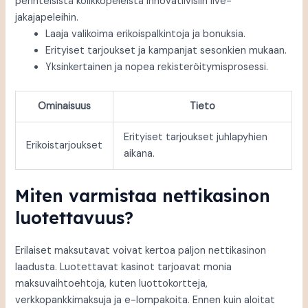
perinteisistä kolikkopeleistä innovatiivisiin live-
jakajapeleihin.
Laaja valikoima erikoispalkintoja ja bonuksia.
Erityiset tarjoukset ja kampanjat sesonkien mukaan.
Yksinkertainen ja nopea rekisteröitymisprosessi.
Ominaisuus
Tieto
Erityiset tarjoukset juhlapyhien
Erikoistarjoukset
aikana.
Miten varmistaa nettikasinon
luotettavuus?
Erilaiset maksutavat voivat kertoa paljon nettikasinon
laadusta. Luotettavat kasinot tarjoavat monia
maksuvaihtoehtoja, kuten luottokortteja,
verkkopankkimaksuja ja e-lompakoita. Ennen kuin aloitat