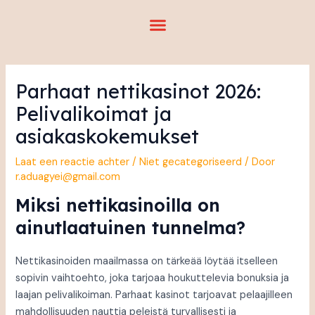
Ga
Bericht
naar
navigatie
de
inhoud
Parhaat nettikasinot 2026:
Pelivalikoimat ja
asiakaskokemukset
Laat een reactie achter
/
Niet gecategoriseerd
/ Door
r.aduagyei@gmail.com
Miksi nettikasinoilla on
ainutlaatuinen tunnelma?
Nettikasinoiden maailmassa on tärkeää löytää itselleen
sopivin vaihtoehto, joka tarjoaa houkuttelevia bonuksia ja
laajan pelivalikoiman. Parhaat kasinot tarjoavat pelaajilleen
mahdollisuuden nauttia peleistä turvallisesti ja