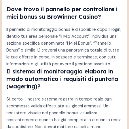
Dove trovo il pannello per controllare i
miei bonus su BroWinner Casino?
Il pannello di monitoraggio bonus è disponibile dopo il login,
dentro tua area personale “Il Mio Account”. Individua una
sezione specifica denominata “I Miei Bonus”, “Pannello
Bonus” o simile. Lì troverai una panoramica totale di tutte
le tue offerte in corso, in sospeso e terminate, con tutti i
informazioni e gli utilità per avere il gestione assoluto.
Il sistema di monitoraggio elabora in
modo automatico i requisiti di puntata
(wagering)?
Sì, certo. Il nostro sistema registra in tempo reale ogni
scommessa valida effettuata sui giochi ammessi. Un
contatore visuale nel pannello bonus visualizza
costantemente quanto hai già completato e quanto resta
da soddisfare. Non dovrai mai fare calcoli a mano,