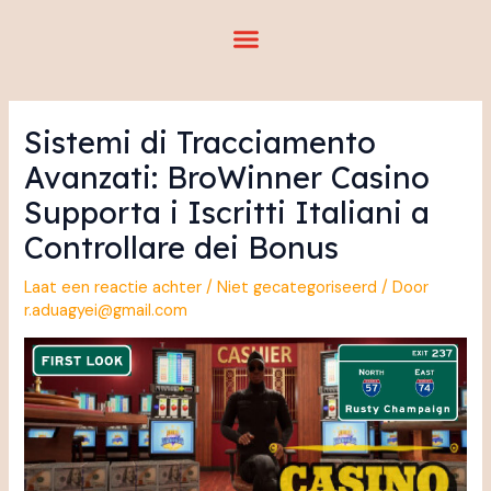
Ga
Bericht
naar
navigatie
de
inhoud
Sistemi di Tracciamento
Avanzati: BroWinner Casino
Supporta i Iscritti Italiani a
Controllare dei Bonus
Laat een reactie achter
/
Niet gecategoriseerd
/ Door
r.aduagyei@gmail.com