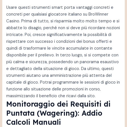
Usare questi strumenti smart porta vantaggi concreti e
concreti per qualsiasi giocatore italiano su BroWinner
Casino. Prima di tutto, si risparmia molto molto tempo e si
abbatte lo disagio, perché non si deve più ricordare nozioni
intricate. Poi, cresce significativamente la possibilità di
rispettare con successo i condizioni dei bonus offerti e
quindi di trasformare le vincite accumulate in contante
disponibile per il prelievo. In terzo luogo, si si compete con
più calma e sicurezza, possedendo un panorama esaustivo
e dettagliato della situazione di gioco. Da ultimo, questi
strumenti aiutano una amministrazione più attenta del
capitale di gioco. Potrai programmare le sessioni di gioco in
funzione allo situazione delle promozioni in corso,
massimizzando il beneficio che ricavi dalla sito.
Monitoraggio dei Requisiti di
Puntata (Wagering): Addio
Calcoli Manuali