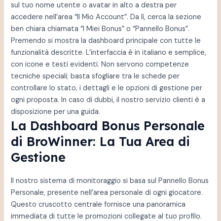
sul tuo nome utente o avatar in alto a destra per
accedere nell’area “Il Mio Account”. Da lì, cerca la sezione
ben chiara chiamata “I Miei Bonus” o “Pannello Bonus”.
Premendo si mostra la dashboard principale con tutte le
funzionalità descritte. L’interfaccia è in italiano e semplice,
con icone e testi evidenti. Non servono competenze
tecniche speciali; basta sfogliare tra le schede per
controllare lo stato, i dettagli e le opzioni di gestione per
ogni proposta. In caso di dubbi, il nostro servizio clienti è a
disposizione per una guida.
La Dashboard Bonus Personale
di BroWinner: La Tua Area di
Gestione
Il nostro sistema di monitoraggio si basa sul Pannello Bonus
Personale, presente nell’area personale di ogni giocatore.
Questo cruscotto centrale fornisce una panoramica
immediata di tutte le promozioni collegate al tuo profilo.