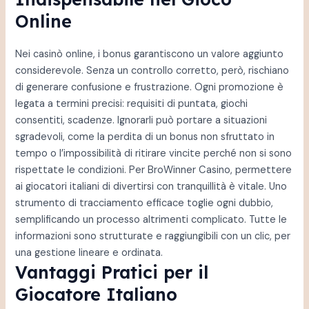
Online
Nei casinò online, i bonus garantiscono un valore aggiunto
considerevole. Senza un controllo corretto, però, rischiano
di generare confusione e frustrazione. Ogni promozione è
legata a termini precisi: requisiti di puntata, giochi
consentiti, scadenze. Ignorarli può portare a situazioni
sgradevoli, come la perdita di un bonus non sfruttato in
tempo o l’impossibilità di ritirare vincite perché non si sono
rispettate le condizioni. Per BroWinner Casino, permettere
ai giocatori italiani di divertirsi con tranquillità è vitale. Uno
strumento di tracciamento efficace toglie ogni dubbio,
semplificando un processo altrimenti complicato. Tutte le
informazioni sono strutturate e raggiungibili con un clic, per
una gestione lineare e ordinata.
Vantaggi Pratici per il
Giocatore Italiano