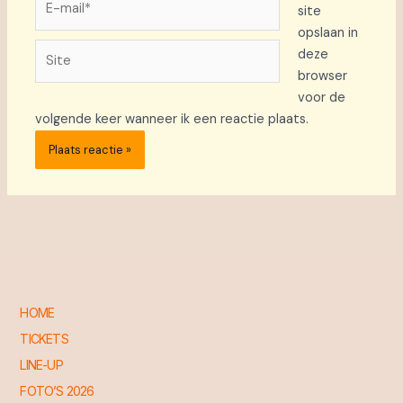
site
mail*
opslaan in
Site
deze
browser
voor de
volgende keer wanneer ik een reactie plaats.
HOME
TICKETS
LINE-UP
FOTO’S 2026