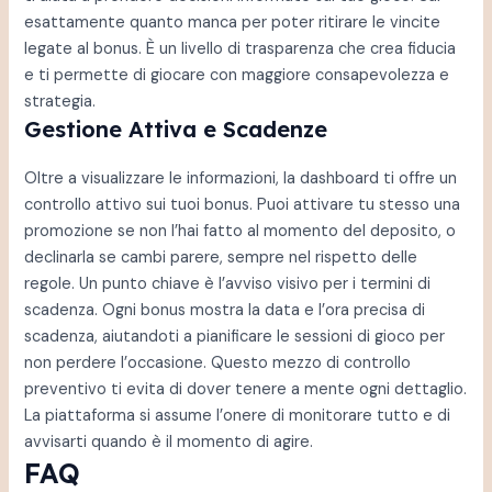
esattamente quanto manca per poter ritirare le vincite
legate al bonus. È un livello di trasparenza che crea fiducia
e ti permette di giocare con maggiore consapevolezza e
strategia.
Gestione Attiva e Scadenze
Oltre a visualizzare le informazioni, la dashboard ti offre un
controllo attivo sui tuoi bonus. Puoi attivare tu stesso una
promozione se non l’hai fatto al momento del deposito, o
declinarla se cambi parere, sempre nel rispetto delle
regole. Un punto chiave è l’avviso visivo per i termini di
scadenza. Ogni bonus mostra la data e l’ora precisa di
scadenza, aiutandoti a pianificare le sessioni di gioco per
non perdere l’occasione. Questo mezzo di controllo
preventivo ti evita di dover tenere a mente ogni dettaglio.
La piattaforma si assume l’onere di monitorare tutto e di
avvisarti quando è il momento di agire.
FAQ