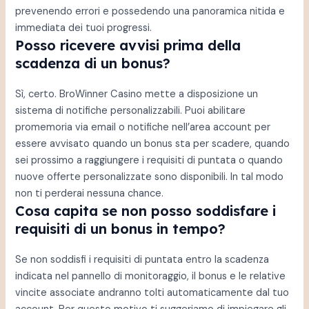
prevenendo errori e possedendo una panoramica nitida e
immediata dei tuoi progressi.
Posso ricevere avvisi prima della
scadenza di un bonus?
Sì, certo. BroWinner Casino mette a disposizione un
sistema di notifiche personalizzabili. Puoi abilitare
promemoria via email o notifiche nell’area account per
essere avvisato quando un bonus sta per scadere, quando
sei prossimo a raggiungere i requisiti di puntata o quando
nuove offerte personalizzate sono disponibili. In tal modo
non ti perderai nessuna chance.
Cosa capita se non posso soddisfare i
requisiti di un bonus in tempo?
Se non soddisfi i requisiti di puntata entro la scadenza
indicata nel pannello di monitoraggio, il bonus e le relative
vincite associate andranno tolti automaticamente dal tuo