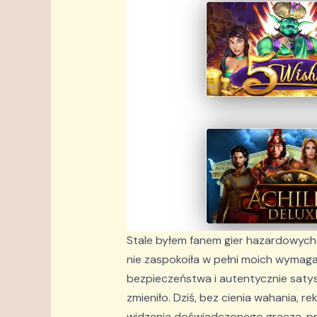
Stale byłem fanem gier hazardowych 
nie zaspokoiła w pełni moich wymag
bezpieczeństwa i autentycznie saty
zmieniło. Dziś, bez cienia wahania,
widzenia doświadczonego gracza, pra