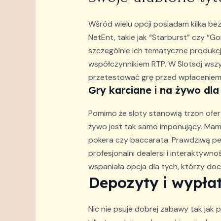
Wśród wielu opcji posiadam kilka be
NetEnt, takie jak “Starburst” czy “G
szczególnie ich tematyczne produkcj
współczynnikiem RTP. W Slotsdj wszy
przetestować grę przed wpłaceniem 
Gry karciane i na żywo dla
Pomimo że sloty stanowią trzon ofert
żywo jest tak samo imponujący. Mamy 
pokera czy baccarata. Prawdziwą per
profesjonalni dealersi i interaktyw
wspaniała opcja dla tych, którzy doc
Depozyty i wypła
Nic nie psuje dobrej zabawy tak jak 