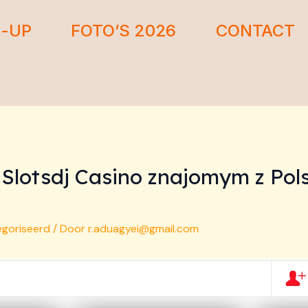
E-UP
FOTO’S 2026
CONTACT
Slotsdj Casino znajomym z Pols
egoriseerd
/ Door
r.aduagyei@gmail.com