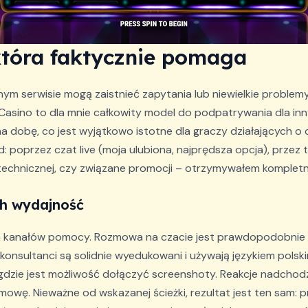
która faktycznie pomaga
nym serwisie mogą zaistnieć zapytania lub niewielkie probl
j Casino to dla mnie całkowity model do podpatrywania dla in
na dobę, co jest wyjątkowo istotne dla graczy działających 
d: poprzez czat live (moja ulubiona, najprędsza opcja), przez 
technicznej, czy związane promocji – otrzymywałem kompletn
ch wydajność
 kanałów pomocy. Rozmowa na czacie jest prawdopodobnie n
konsultanci są solidnie wyedukowani i używają językiem polskim
 gdzie jest możliwość dołączyć screenshoty. Reakcje nadchodz
mowę. Nieważne od wskazanej ścieżki, rezultat jest ten sam: 