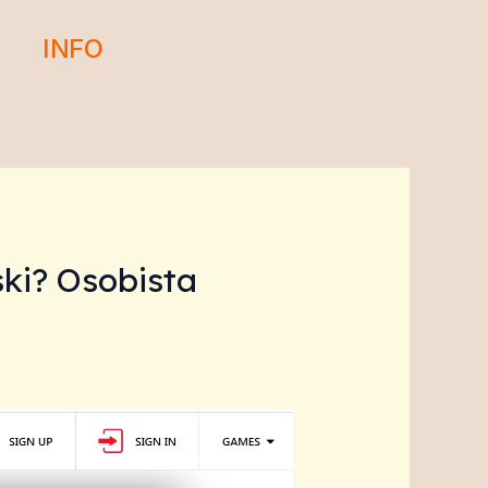
INFO
ki? Osobista