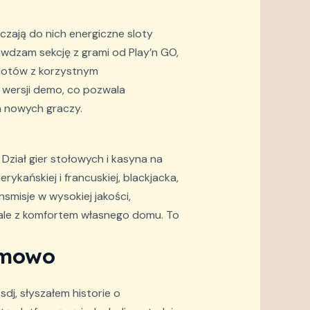
czają do nich energiczne sloty
awdzam sekcję z grami od Play’n GO,
slotów z korzystnym
w wersji demo, co pozwala
a nowych graczy.
Dział gier stołowych i kasyna na
ykańskiej i francuskiej, blackjacka,
smisje w wysokiej jakości,
 ale z komfortem własnego domu. To
lemowo
dj, słyszałem historie o