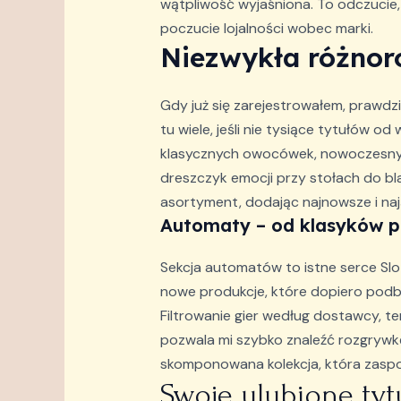
wątpliwość wyjaśniona. To odczucie, 
poczucie lojalności wobec marki.
Niezwykła różnoro
Gdy już się zarejestrowałem, prawdz
tu wiele, jeśli nie tysiące tytułów
klasycznych owocówek, nowoczesnych
dreszczyk emocji przy stołach do bla
asortyment, dodając najnowsze i najś
Automaty – od klasyków p
Sekcja automatów to istne serce Slo
nowe produkcje, które dopiero podbij
Filtrowanie gier według dostawcy, t
pozwala mi szybko znaleźć rozgrywkę
skomponowana kolekcja, która zaspo
Swoje ulubione tytu