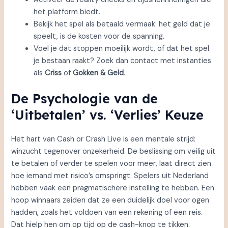
het platform biedt.
Bekijk het spel als betaald vermaak: het geld dat je
speelt, is de kosten voor de spanning.
Voel je dat stoppen moeilijk wordt, of dat het spel
je bestaan raakt? Zoek dan contact met instanties
als
Criss
of
Gokken & Geld
.
De Psychologie van de
‘Uitbetalen’ vs. ‘Verlies’ Keuze
Het hart van Cash or Crash Live is een mentale strijd:
winzucht tegenover onzekerheid. De beslissing om veilig uit
te betalen of verder te spelen voor meer, laat direct zien
hoe iemand met risico’s omspringt. Spelers uit Nederland
hebben vaak een pragmatischere instelling te hebben. Een
hoop winnaars zeiden dat ze een duidelijk doel voor ogen
hadden, zoals het voldoen van een rekening of een reis.
Dat hielp hen om op tijd op de cash-knop te tikken.