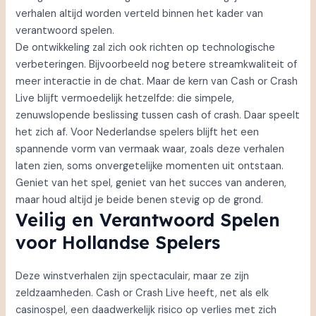
verhalen altijd worden verteld binnen het kader van
verantwoord spelen.
De ontwikkeling zal zich ook richten op technologische
verbeteringen. Bijvoorbeeld nog betere streamkwaliteit of
meer interactie in de chat. Maar de kern van Cash or Crash
Live blijft vermoedelijk hetzelfde: die simpele,
zenuwslopende beslissing tussen cash of crash. Daar speelt
het zich af. Voor Nederlandse spelers blijft het een
spannende vorm van vermaak waar, zoals deze verhalen
laten zien, soms onvergetelijke momenten uit ontstaan.
Geniet van het spel, geniet van het succes van anderen,
maar houd altijd je beide benen stevig op de grond.
Veilig en Verantwoord Spelen
voor Hollandse Spelers
Deze winstverhalen zijn spectaculair, maar ze zijn
zeldzaamheden. Cash or Crash Live heeft, net als elk
casinospel, een daadwerkelijk risico op verlies met zich