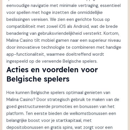
eenvoudige navigatie met minimale vertraging, essentieel
voor spellen met hoge inzetten die onmiddellijke
beslissingen vereisen. We zien een gerichte focus op
compatibiliteit met zowel iOS als Android, wat de brede
benadering van gebruiksvriendelijkheid versterkt. Kortom,
Malina Casino tilt mobiel gamen naar een superieur niveau
door innovatieve technologie te combineren met handige
app-functionaliteit, waarmee doeltreffend wordt
ingespeeld op de verwende Belgische spelers.
Acties en voordelen voor
Belgische spelers
Hoe kunnen Belgische spelers optimaal genieten van
Malina Casino? Door strategisch gebruik te maken van de
goed gestructureerde promoties en bonussen van het
platform. Ten eerste bieden de welkomstbonussen een
belangrijke boost voor je startkapitaal, met
depositobonussen en gratis spins, wat zorgt voor een