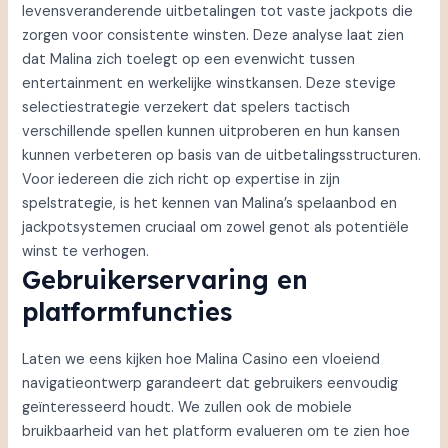
levensveranderende uitbetalingen tot vaste jackpots die
zorgen voor consistente winsten. Deze analyse laat zien
dat Malina zich toelegt op een evenwicht tussen
entertainment en werkelijke winstkansen. Deze stevige
selectiestrategie verzekert dat spelers tactisch
verschillende spellen kunnen uitproberen en hun kansen
kunnen verbeteren op basis van de uitbetalingsstructuren.
Voor iedereen die zich richt op expertise in zijn
spelstrategie, is het kennen van Malina’s spelaanbod en
jackpotsystemen cruciaal om zowel genot als potentiële
winst te verhogen.
Gebruikerservaring en
platformfuncties
Laten we eens kijken hoe Malina Casino een vloeiend
navigatieontwerp garandeert dat gebruikers eenvoudig
geïnteresseerd houdt. We zullen ook de mobiele
bruikbaarheid van het platform evalueren om te zien hoe