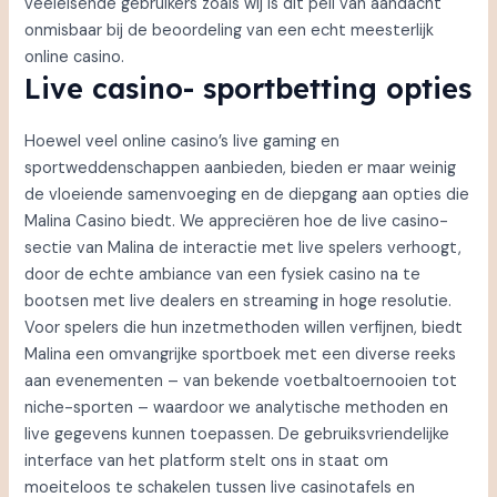
veeleisende gebruikers zoals wij is dit peil van aandacht
onmisbaar bij de beoordeling van een echt meesterlijk
online casino.
Live casino- sportbetting opties
Hoewel veel online casino’s live gaming en
sportweddenschappen aanbieden, bieden er maar weinig
de vloeiende samenvoeging en de diepgang aan opties die
Malina Casino biedt. We appreciëren hoe de live casino-
sectie van Malina de interactie met live spelers verhoogt,
door de echte ambiance van een fysiek casino na te
bootsen met live dealers en streaming in hoge resolutie.
Voor spelers die hun inzetmethoden willen verfijnen, biedt
Malina een omvangrijke sportboek met een diverse reeks
aan evenementen – van bekende voetbaltoernooien tot
niche-sporten – waardoor we analytische methoden en
live gegevens kunnen toepassen. De gebruiksvriendelijke
interface van het platform stelt ons in staat om
moeiteloos te schakelen tussen live casinotafels en