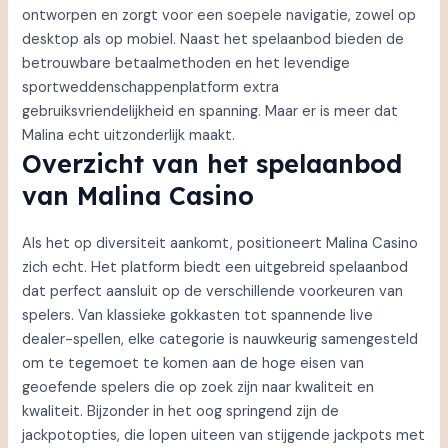
ontworpen en zorgt voor een soepele navigatie, zowel op
desktop als op mobiel. Naast het spelaanbod bieden de
betrouwbare betaalmethoden en het levendige
sportweddenschappenplatform extra
gebruiksvriendelijkheid en spanning. Maar er is meer dat
Malina echt uitzonderlijk maakt.
Overzicht van het spelaanbod
van Malina Casino
Als het op diversiteit aankomt, positioneert Malina Casino
zich echt. Het platform biedt een uitgebreid spelaanbod
dat perfect aansluit op de verschillende voorkeuren van
spelers. Van klassieke gokkasten tot spannende live
dealer-spellen, elke categorie is nauwkeurig samengesteld
om te tegemoet te komen aan de hoge eisen van
geoefende spelers die op zoek zijn naar kwaliteit en
kwaliteit. Bijzonder in het oog springend zijn de
jackpotopties, die lopen uiteen van stijgende jackpots met