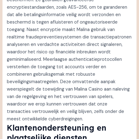
encryptiestandaarden, zoals AES-256, om te garanderen
dat alle betalingsinformatie veilig wordt verzonden en
beschermd is tegen afluisteren of ongeautoriseerde
toegang. Naast encryptie maakt Malina gebruik van
realtime fraudepreventiesystemen die transactiepatronen
analyseren en verdachte activiteiten direct signaleren,
waardoor het risico op financiële inbreuken wordt
geminimaliseerd. Meerlaagse authenticatieprotocollen
versterken de toegang tot accounts verder en
combineren gebruiksgemak met robuuste
beveiligingsmaatregelen. Deze omvattende aanpak
weerspiegelt de toewijding van Malina Casino aan naleving
van de regelgeving en het vertrouwen van spelers,
waardoor we erop kunnen vertrouwen dat onze
transacties vertrouwelijk en veilig blijven, zelfs onder de
meest ontwikkelde cyberdreigingen.
Klantenondersteuning en
plaatselijke diensten