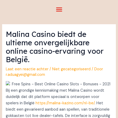
Ga
Bericht
naar
navigatie
de
inhoud
Malina Casino biedt de
ultieme onvergelijkbare
online casino-ervaring voor
België.
Laat een reactie achter
/
Niet gecategoriseerd
/ Door
r.aduagyei@gmail.com
Bij een grondige kennismaking met Malina Casino wordt
duidelijk dat dit platform speciaal is ontworpen voor
spelers in België
https://malina-kazino.com/nl-be/
. Het
biedt een gevarieerd aanbod aan spellen, van traditionele
gokkasten tot live dealer-tafels. De interface is zorgvuldig