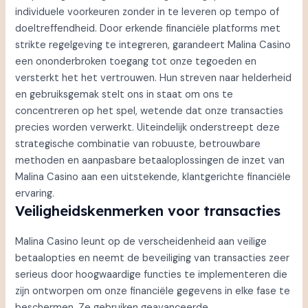
individuele voorkeuren zonder in te leveren op tempo of
doeltreffendheid. Door erkende financiële platforms met
strikte regelgeving te integreren, garandeert Malina Casino
een ononderbroken toegang tot onze tegoeden en
versterkt het het vertrouwen. Hun streven naar helderheid
en gebruiksgemak stelt ons in staat om ons te
concentreren op het spel, wetende dat onze transacties
precies worden verwerkt. Uiteindelijk onderstreept deze
strategische combinatie van robuuste, betrouwbare
methoden en aanpasbare betaaloplossingen de inzet van
Malina Casino aan een uitstekende, klantgerichte financiële
ervaring.
Veiligheidskenmerken voor transacties
Malina Casino leunt op de verscheidenheid aan veilige
betaalopties en neemt de beveiliging van transacties zeer
serieus door hoogwaardige functies te implementeren die
zijn ontworpen om onze financiële gegevens in elke fase te
beschermen. Ze gebruiken geavanceerde