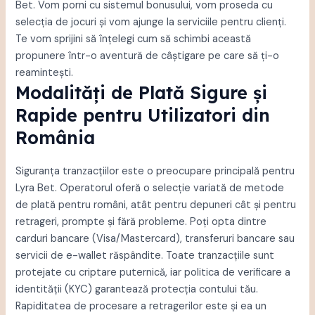
Bet. Vom porni cu sistemul bonusului, vom proseda cu
selecția de jocuri și vom ajunge la serviciile pentru clienți.
Te vom sprijini să înțelegi cum să schimbi această
propunere într-o aventură de câștigare pe care să ți-o
reamintești.
Modalități de Plată Sigure și
Rapide pentru Utilizatori din
România
Siguranța tranzacțiilor este o preocupare principală pentru
Lyra Bet. Operatorul oferă o selecție variată de metode
de plată pentru români, atât pentru depuneri cât și pentru
retrageri, prompte și fără probleme. Poți opta dintre
carduri bancare (Visa/Mastercard), transferuri bancare sau
servicii de e-wallet răspândite. Toate tranzacțiile sunt
protejate cu criptare puternică, iar politica de verificare a
identității (KYC) garantează protecția contului tău.
Rapiditatea de procesare a retragerilor este și ea un