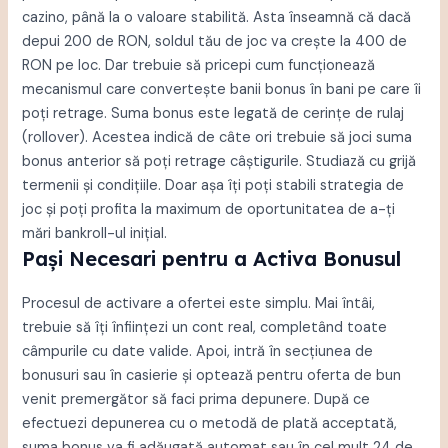
cazino, până la o valoare stabilită. Asta înseamnă că dacă
depui 200 de RON, soldul tău de joc va crește la 400 de
RON pe loc. Dar trebuie să pricepi cum funcționează
mecanismul care convertește banii bonus în bani pe care îi
poți retrage. Suma bonus este legată de cerințe de rulaj
(rollover). Acestea indică de câte ori trebuie să joci suma
bonus anterior să poți retrage câștigurile. Studiază cu grijă
termenii și condițiile. Doar așa îți poți stabili strategia de
joc și poți profita la maximum de oportunitatea de a-ți
mări bankroll-ul inițial.
Pași Necesari pentru a Activa Bonusul
Procesul de activare a ofertei este simplu. Mai întâi,
trebuie să îți înființezi un cont real, completând toate
câmpurile cu date valide. Apoi, intră în secțiunea de
bonusuri sau în casierie și optează pentru oferta de bun
venit premergător să faci prima depunere. După ce
efectuezi depunerea cu o metodă de plată acceptată,
suma bonus va fi adăugată automat sau în cel mult 24 de