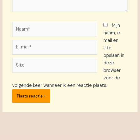
Naam*
Mijn
naam, e-
mail en
E-
site
mail*
opslaan in
Site
deze
browser
voor de
volgende keer wanneer ik een reactie plaats.