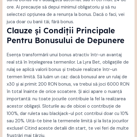
ore. Ai precauție să depui minimul obligatoriu și să nu
selectezi opțiunea de a renunța la bonus. Dacă o faci, vei
juca doar cu banii tăi, fără bonus.
Clauze și Condiții Principale
Pentru Bonusului de Depunere
Esența transformării unui bonus atractiv într-un avantaj
real stă în înțelegerea termenilor. La Lyra Bet, obligațiile de
rulaj se aplică valorii bonus și trebuie realizate într-un
termen limită. Să luăm un caz: dacă bonusul are un rulaj de
x30 și ai primit 200 RON bonus, va trebui să joci 6000 RON
în total înainte de orice scoatere. Și aici apare o nuanță
importantă: nu toate jocurile contribuie la fel la realizarea
acestor obligații. Sloturile au de obicei o contribuție de
100%, dar ruleta sau blackjack-ul pot contribui doar cu 10%
sau 20%. Uită-te bine la termenele limită și la lista jocurilor
excluse! Citind aceste detalii din start, te vei feri de multe
frustrări mai târziu.