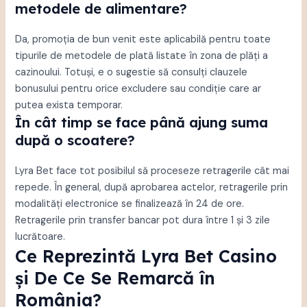
metodele de alimentare?
Da, promoția de bun venit este aplicabilă pentru toate
tipurile de metodele de plată listate în zona de plăți a
cazinoului. Totuși, e o sugestie să consulți clauzele
bonusului pentru orice excludere sau condiție care ar
putea exista temporar.
În cât timp se face până ajung suma
după o scoatere?
Lyra Bet face tot posibilul să proceseze retragerile cât mai
repede. În general, după aprobarea actelor, retragerile prin
modalități electronice se finalizează în 24 de ore.
Retragerile prin transfer bancar pot dura între 1 și 3 zile
lucrătoare.
Ce Reprezintă Lyra Bet Casino
și De Ce Se Remarcă în
România?