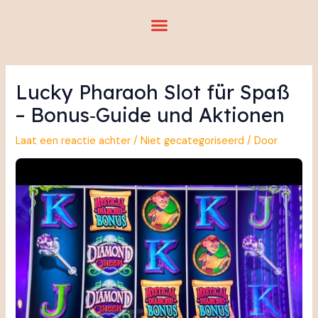
Ga
Bericht
naar
navigatie
de
inhoud
Lucky Pharaoh Slot für Spaß
– Bonus‑Guide und Aktionen
Laat een reactie achter
/
Niet gecategoriseerd
/ Door