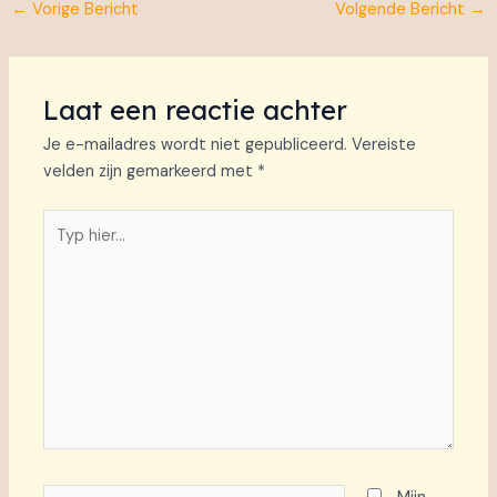
←
Vorige Bericht
Volgende Bericht
→
Laat een reactie achter
Je e-mailadres wordt niet gepubliceerd.
Vereiste
velden zijn gemarkeerd met
*
Typ
hier...
Naam*