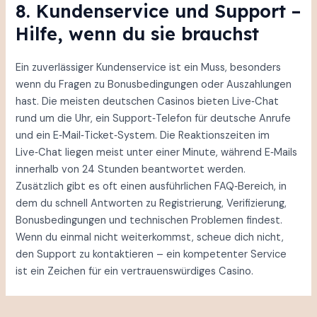
8. Kundenservice und Support –
Hilfe, wenn du sie brauchst
Ein zuverlässiger Kundenservice ist ein Muss, besonders
wenn du Fragen zu Bonusbedingungen oder Auszahlungen
hast. Die meisten deutschen Casinos bieten Live‑Chat
rund um die Uhr, ein Support‑Telefon für deutsche Anrufe
und ein E‑Mail‑Ticket‑System. Die Reaktionszeiten im
Live‑Chat liegen meist unter einer Minute, während E‑Mails
innerhalb von 24 Stunden beantwortet werden.
Zusätzlich gibt es oft einen ausführlichen FAQ‑Bereich, in
dem du schnell Antworten zu Registrierung, Verifizierung,
Bonusbedingungen und technischen Problemen findest.
Wenn du einmal nicht weiterkommst, scheue dich nicht,
den Support zu kontaktieren – ein kompetenter Service
ist ein Zeichen für ein vertrauenswürdiges Casino.