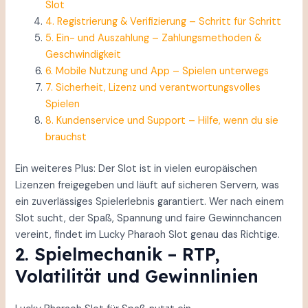
Slot
4. Registrierung & Verifizierung – Schritt für Schritt
5. Ein- und Auszahlung – Zahlungsmethoden &
Geschwindigkeit
6. Mobile Nutzung und App – Spielen unterwegs
7. Sicherheit, Lizenz und verantwortungsvolles
Spielen
8. Kundenservice und Support – Hilfe, wenn du sie
brauchst
Ein weiteres Plus: Der Slot ist in vielen europäischen
Lizenzen freigegeben und läuft auf sicheren Servern, was
ein zuverlässiges Spielerlebnis garantiert. Wer nach einem
Slot sucht, der Spaß, Spannung und faire Gewinnchancen
vereint, findet im Lucky Pharaoh Slot genau das Richtige.
2. Spielmechanik – RTP,
Volatilität und Gewinnlinien