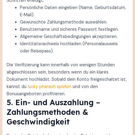
Schritten erledigt:
Persönliche Daten eingeben (Name, Geburtsdatum,
E‑Mail).
Gewünschte Zahlungsmethode auswählen.
Benutzername und sicheres Passwort festlegen.
Allgemeine Geschäftsbedingungen akzeptieren.
Identitätsnachweis hochladen (Personalausweis
oder Reisepass).
Die Verifizierung kann innerhalb von wenigen Stunden
abgeschlossen sein, besonders wenn du ein klares
Dokument hochlädst. Sobald dein Konto freigeschaltet ist,
kannst du
lucky pharaoh spielen
und von den
Bonusangeboten profitieren.
5. Ein- und Auszahlung –
Zahlungsmethoden &
Geschwindigkeit