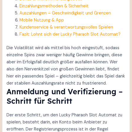
Einzahlungsmethoden & Sicherheit
Auszahlungen – Geschwindigkeit und Grenzen
Mobile Nutzung & App
Kundenservice & verantwortungsvolles Spielen
Fazit: Lohnt sich der Lucky Pharaoh Slot Automat?
Die Volatilität wird als mittel bis hoch eingestuft, sodass
einzelne Spins zwar weniger häufig Gewinne bringen, diese
aber im Erfolgsfall deutlich größer ausfallen können. Wer
also den Nervenkitzel von großen Gewinnen liebt, findet
hier ein passendes Spiel – gleichzeitig bleibt das Spiel dank
der stabilen Auszahlungsrate nicht zu frustrierend.
Anmeldung und Verifizierung –
Schritt für Schritt
Der erste Schritt, um den Lucky Pharaoh Slot Automat zu
spielen, besteht darin, ein Konto beim Anbieter zu
eröffnen. Der Registrierungsprozess ist in der Regel