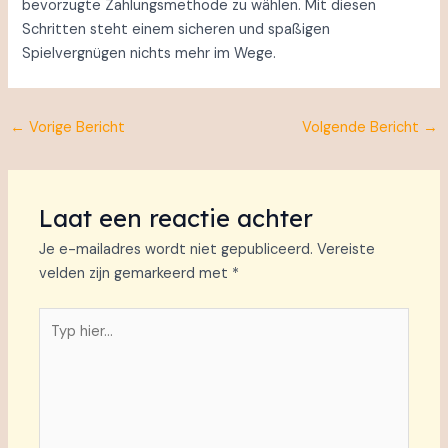
bevorzugte Zahlungsmethode zu wählen. Mit diesen
Schritten steht einem sicheren und spaßigen
Spielvergnügen nichts mehr im Wege.
←
Vorige Bericht
Volgende Bericht
→
Laat een reactie achter
Je e-mailadres wordt niet gepubliceerd.
Vereiste
velden zijn gemarkeerd met
*
Typ
hier...