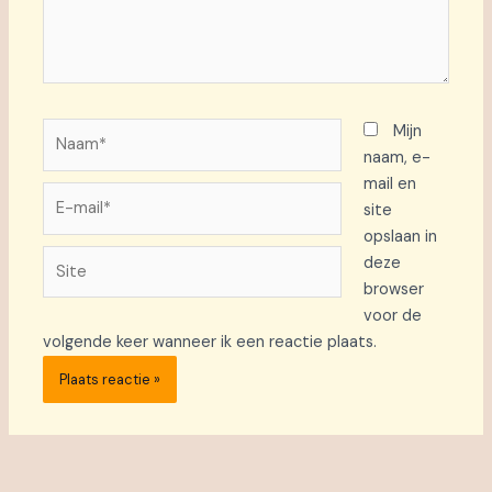
Naam*
Mijn
naam, e-
mail en
E-
site
mail*
opslaan in
Site
deze
browser
voor de
volgende keer wanneer ik een reactie plaats.