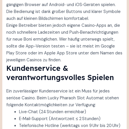
gängigen Browser auf Android‑ und iOS‑Geräten spielen.
Die Bedienung ist dank großer Buttons und klarer Symbole
auch auf kleinen Bildschirmen komfortabel.
Einige Betreiber bieten jedoch eigene Casino‑Apps an, die
noch schnellere Ladezeiten und Push‑Benachrichtigungen
für neue Boni ermöglichen. Wer häufig unterwegs spielt,
sollte die App-Version testen – sie ist meist im Google
Play Store oder im Apple App Store unter dem Namen des
jeweiligen Casinos zu finden.
Kundenservice &
verantwortungsvolles Spielen
Ein zuverlässiger Kundenservice ist ein Muss für jedes
seriöse Casino. Beim Lucky Pharaoh Slot Automat stehen
folgende Kontaktmöglichkeiten zur Verfügung:
Live‑Chat (24 Stunden erreichbar)
E‑Mail‑Support (Antwortzeit ≤ 2 Stunden)
Telefonische Hotline (werktags von 9 Uhr bis 20 Uhr)