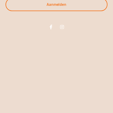
Aanmelden
F
I
a
n
c
s
e
t
b
a
o
g
o
r
k
a
-
m
f