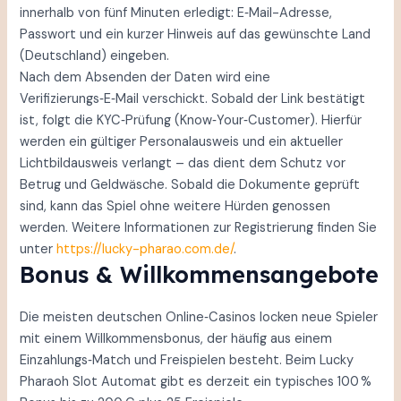
innerhalb von fünf Minuten erledigt: E‑Mail-Adresse,
Passwort und ein kurzer Hinweis auf das gewünschte Land
(Deutschland) eingeben.
Nach dem Absenden der Daten wird eine
Verifizierungs‑E‑Mail verschickt. Sobald der Link bestätigt
ist, folgt die KYC‑Prüfung (Know‑Your‑Customer). Hierfür
werden ein gültiger Personalausweis und ein aktueller
Lichtbildausweis verlangt – das dient dem Schutz vor
Betrug und Geldwäsche. Sobald die Dokumente geprüft
sind, kann das Spiel ohne weitere Hürden genossen
werden. Weitere Informationen zur Registrierung finden Sie
unter
https://lucky-pharao.com.de/
.
Bonus & Willkommensangebote
Die meisten deutschen Online‑Casinos locken neue Spieler
mit einem Willkommensbonus, der häufig aus einem
Einzahlungs‑Match und Freispielen besteht. Beim Lucky
Pharaoh Slot Automat gibt es derzeit ein typisches 100 %