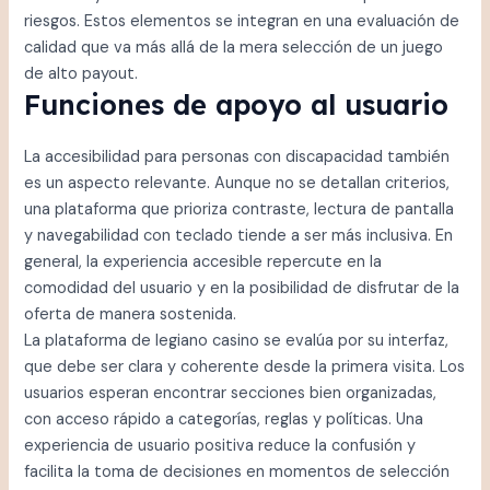
riesgos. Estos elementos se integran en una evaluación de
calidad que va más allá de la mera selección de un juego
de alto payout.
Funciones de apoyo al usuario
La accesibilidad para personas con discapacidad también
es un aspecto relevante. Aunque no se detallan criterios,
una plataforma que prioriza contraste, lectura de pantalla
y navegabilidad con teclado tiende a ser más inclusiva. En
general, la experiencia accesible repercute en la
comodidad del usuario y en la posibilidad de disfrutar de la
oferta de manera sostenida.
La plataforma de legiano casino se evalúa por su interfaz,
que debe ser clara y coherente desde la primera visita. Los
usuarios esperan encontrar secciones bien organizadas,
con acceso rápido a categorías, reglas y políticas. Una
experiencia de usuario positiva reduce la confusión y
facilita la toma de decisiones en momentos de selección