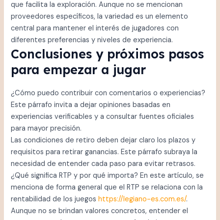
que facilita la exploración. Aunque no se mencionan
proveedores específicos, la variedad es un elemento
central para mantener el interés de jugadores con
diferentes preferencias y niveles de experiencia.
Conclusiones y próximos pasos
para empezar a jugar
¿Cómo puedo contribuir con comentarios o experiencias?
Este párrafo invita a dejar opiniones basadas en
experiencias verificables y a consultar fuentes oficiales
para mayor precisión.
Las condiciones de retiro deben dejar claro los plazos y
requisitos para retirar ganancias. Este párrafo subraya la
necesidad de entender cada paso para evitar retrasos.
¿Qué significa RTP y por qué importa? En este artículo, se
menciona de forma general que el RTP se relaciona con la
rentabilidad de los juegos
https://legiano-es.com.es/
.
Aunque no se brindan valores concretos, entender el