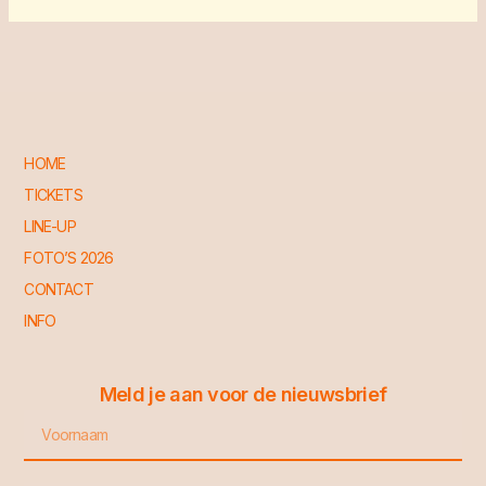
HOME
TICKETS
LINE-UP
FOTO’S 2026
CONTACT
INFO
Meld je aan voor de nieuwsbrief
Voornaam