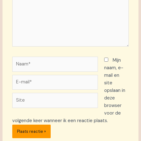
Naam*
Mijn
naam, e-
mail en
E-
site
mail*
opslaan in
Site
deze
browser
voor de
volgende keer wanneer ik een reactie plaats.