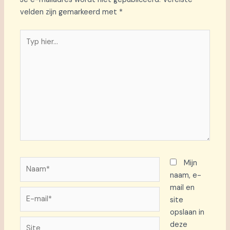
velden zijn gemarkeerd met
*
Typ
hier...
Naam*
Mijn
naam, e-
mail en
E-
site
mail*
opslaan in
Site
deze