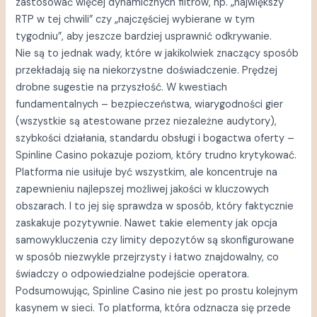
zastosować więcej dynamicznych filtrów, np. „największy
RTP w tej chwili” czy „najczęściej wybierane w tym
tygodniu”, aby jeszcze bardziej usprawnić odkrywanie.
Nie są to jednak wady, które w jakikolwiek znaczący sposób
przekładają się na niekorzystne doświadczenie. Prędzej
drobne sugestie na przyszłość. W kwestiach
fundamentalnych – bezpieczeństwa, wiarygodności gier
(wszystkie są atestowane przez niezależne audytory),
szybkości działania, standardu obsługi i bogactwa oferty –
Spinline Casino pokazuje poziom, który trudno krytykować.
Platforma nie usiłuje być wszystkim, ale koncentruje na
zapewnieniu najlepszej możliwej jakości w kluczowych
obszarach. I to jej się sprawdza w sposób, który faktycznie
zaskakuje pozytywnie. Nawet takie elementy jak opcja
samowykluczenia czy limity depozytów są skonfigurowane
w sposób niezwykle przejrzysty i łatwo znajdowalny, co
świadczy o odpowiedzialne podejście operatora.
Podsumowując, Spinline Casino nie jest po prostu kolejnym
kasynem w sieci. To platforma, która odznacza się przede