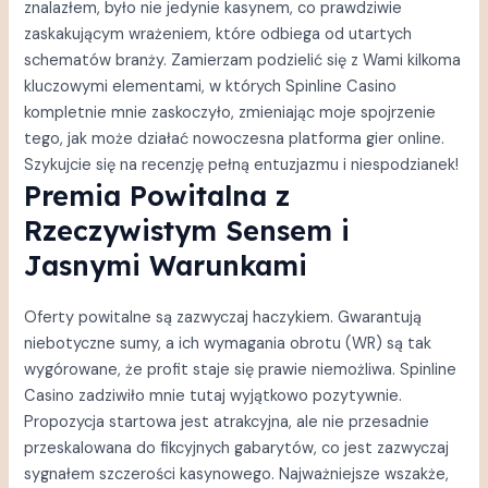
znalazłem, było nie jedynie kasynem, co prawdziwie
zaskakującym wrażeniem, które odbiega od utartych
schematów branży. Zamierzam podzielić się z Wami kilkoma
kluczowymi elementami, w których Spinline Casino
kompletnie mnie zaskoczyło, zmieniając moje spojrzenie
tego, jak może działać nowoczesna platforma gier online.
Szykujcie się na recenzję pełną entuzjazmu i niespodzianek!
Premia Powitalna z
Rzeczywistym Sensem i
Jasnymi Warunkami
Oferty powitalne są zazwyczaj haczykiem. Gwarantują
niebotyczne sumy, a ich wymagania obrotu (WR) są tak
wygórowane, że profit staje się prawie niemożliwa. Spinline
Casino zadziwiło mnie tutaj wyjątkowo pozytywnie.
Propozycja startowa jest atrakcyjna, ale nie przesadnie
przeskalowana do fikcyjnych gabarytów, co jest zazwyczaj
sygnałem szczerości kasynowego. Najważniejsze wszakże,