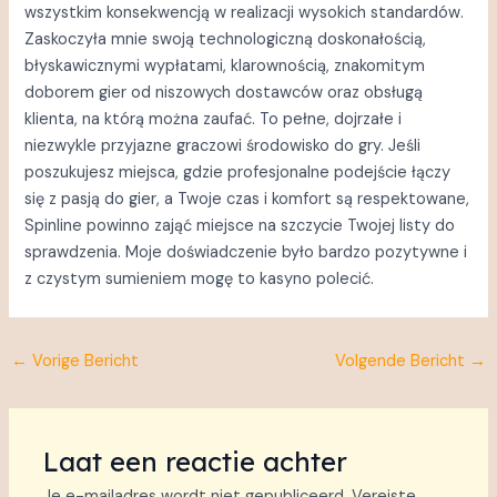
wszystkim konsekwencją w realizacji wysokich standardów.
Zaskoczyła mnie swoją technologiczną doskonałością,
błyskawicznymi wypłatami, klarownością, znakomitym
doborem gier od niszowych dostawców oraz obsługą
klienta, na którą można zaufać. To pełne, dojrzałe i
niezwykle przyjazne graczowi środowisko do gry. Jeśli
poszukujesz miejsca, gdzie profesjonalne podejście łączy
się z pasją do gier, a Twoje czas i komfort są respektowane,
Spinline powinno zająć miejsce na szczycie Twojej listy do
sprawdzenia. Moje doświadczenie było bardzo pozytywne i
z czystym sumieniem mogę to kasyno polecić.
←
Vorige Bericht
Volgende Bericht
→
Laat een reactie achter
Je e-mailadres wordt niet gepubliceerd.
Vereiste