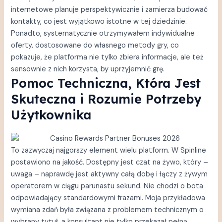
internetowe planuje perspektywicznie i zamierza budować
kontakty, co jest wyjątkowo istotne w tej dziedzinie.
Ponadto, systematycznie otrzymywałem indywidualne
oferty, dostosowane do własnego metody gry, co
pokazuje, że platforma nie tylko zbiera informacje, ale też
sensownie z nich korzysta, by uprzyjemnić grę.
Pomoc Techniczna, Która Jest
Skuteczna i Rozumie Potrzeby
Użytkownika
To zazwyczaj najgorszy element wielu platform. W Spinline
postawiono na jakość. Dostępny jest czat na żywo, który –
uwaga – naprawdę jest aktywny całą dobę i łączy z żywym
operatorem w ciągu parunastu sekund. Nie chodzi o bota
odpowiadający standardowymi frazami. Moja przykładowa
wymiana zdań była związana z problemem technicznym o
wybrany tytuł, a konsultant nie tylko przekazał pełną