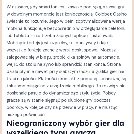
W czasach, gdy smartfon jest zawsze pod ręką, szansa gry
w dowolnym momencie jest koniecznością. Coldbet Casino
świetnie to rozumie. Jego w pełni zoptymalizowana wersja
mobilna funkcjonuje bezpośrednio w przeglądarce telefonu
lub tabletu – nie trzeba żadnych aplikacji instalować.
Mobilny interfejs jest czytelny, responsywny i daje
wszystkie funkcje znane z wersji desktopowej. Możesz
zalogować się w biegu, zrobić kilka spinów na automacie,
wejść do stołu na żywo lub sprawdzić stan konta. Strona
działa płynnie nawet przy słabszym łączu, a grafika gier nie
traci na jakości. Płatności i kontakt z pomocą techniczną są
tak samo osiągalne z urządzenia mobilnego. To rozwiązanie
doskonale pasuje do dynamicznego stylu życia. Polscy
gracze są w stanie sięgnąć po ulubione gry podczas
podróży, w kolejce czy na przerwie w pracy, nie musząc
niczego poświęcać.
Nieograniczony wybór gier dla
wszelkiego typu gracza