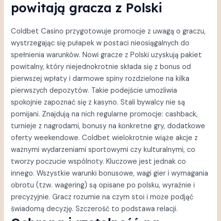
powitają gracza z Polski
Coldbet Casino przygotowuje promocje z uwagą o graczu,
wystrzegając się pułapek w postaci nieosiągalnych do
spełnienia warunków. Nowi gracze z Polski uzyskują pakiet
powitalny, który niejednokrotnie składa się z bonus od
pierwszej wpłaty i darmowe spiny rozdzielone na kilka
pierwszych depozytów. Takie podejście umożliwia
spokojnie zapoznać się z kasyno. Stali bywalcy nie są
pomijani. Znajdują na nich regularne promocje: cashback,
turnieje z nagrodami, bonusy na konkretne gry, dodatkowe
oferty weekendowe. Coldbet wielokrotnie wiąże akcje z
ważnymi wydarzeniami sportowymi czy kulturalnymi, co
tworzy poczucie wspólnoty. Kluczowe jest jednak co
innego. Wszystkie warunki bonusowe, wagi gier i wymagania
obrotu (tzw. wagering) są opisane po polsku, wyraźnie i
precyzyjnie. Gracz rozumie na czym stoi i może podjąć
świadomą decyzję. Szczerość to podstawa relacji.