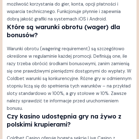
możliwość korzystania do gier, konta, opcji płatności i
wsparcia technicznego. Funkcjonuje płynnie i zapewnia
dobrą jakość grafiki na systemach iOS i Android.
Które są warunki obrotu (wager) dla
bonusów?
Warunki obrotu (wagering requirement) są szczegółowo
określone w regulaminie każdej promocji. Definiują one, ile
razy trzeba obrócić środkami bonusowymi, zanim zamienią
się one prawdziwymi pieniędzmi dostępnymi do wypłaty. W
Coldbet warunki są konkurencyjne. Różne gry w odmiennym
stopniu liczą się do spełnienia tych warunków – na przykład
sloty standardowo w 100%, a gry stołowe w 10%. Zawsze
należy sprawdzić te informacje przed uruchomieniem
bonusu.
Czy kasino udostępnia gry na żywo z
polskimi krupierami?
Coldbet Casino oferuje bogatą sekcję Live Casino z