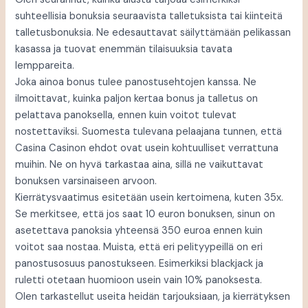
suhteellisia bonuksia seuraavista talletuksista tai kiinteitä
talletusbonuksia. Ne edesauttavat säilyttämään pelikassan
kasassa ja tuovat enemmän tilaisuuksia tavata
lemppareita.
Joka ainoa bonus tulee panostusehtojen kanssa. Ne
ilmoittavat, kuinka paljon kertaa bonus ja talletus on
pelattava panoksella, ennen kuin voitot tulevat
nostettaviksi. Suomesta tulevana pelaajana tunnen, että
Casina Casinon ehdot ovat usein kohtuulliset verrattuna
muihin. Ne on hyvä tarkastaa aina, sillä ne vaikuttavat
bonuksen varsinaiseen arvoon.
Kierrätysvaatimus esitetään usein kertoimena, kuten 35x.
Se merkitsee, että jos saat 10 euron bonuksen, sinun on
asetettava panoksia yhteensä 350 euroa ennen kuin
voitot saa nostaa. Muista, että eri pelityypeillä on eri
panostusosuus panostukseen. Esimerkiksi blackjack ja
ruletti otetaan huomioon usein vain 10% panoksesta.
Olen tarkastellut useita heidän tarjouksiaan, ja kierrätyksen