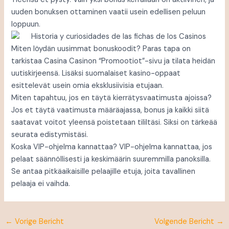
uuden bonuksen ottaminen vaatii usein edellisen peluun
loppuun.
Miten löydän uusimmat bonuskoodit? Paras tapa on
tarkistaa Casina Casinon “Promootiot”-sivu ja tilata heidän
uutiskirjeensä. Lisäksi suomalaiset kasino-oppaat
esittelevät usein omia eksklusiivisia etujaan.
Miten tapahtuu, jos en täytä kierrätysvaatimusta ajoissa?
Jos et täytä vaatimusta määräajassa, bonus ja kaikki siitä
saatavat voitot yleensä poistetaan tililtäsi. Siksi on tärkeää
seurata edistymistäsi.
Koska VIP-ohjelma kannattaa? VIP-ohjelma kannattaa, jos
pelaat säännöllisesti ja keskimäärin suuremmilla panoksilla.
Se antaa pitkäaikaisille pelaajille etuja, joita tavallinen
pelaaja ei vaihda.
←
Vorige Bericht
Volgende Bericht
→