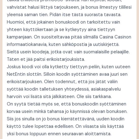
vahvistat halusi liittyä tarjoukseen, ja bonus ilmestyy tilillesi
yleensä saman tien. Pidän itse tästä suorasta tavasta.
Huomioi, että jokainen bonuskoodi on tarkoitettu vain
yhteen käyttökertaan ja se kytkeytyy aina tiettyyn
kampanjaan. On suositeltavaa pitää silmällä Casina Casinon
informaatiokanavia, kuten sähköpostia ja uutiskirjettä.
Sieltä usein koodeja, jotka ovat vain suomalaisille pelaajille.
Täten et jää paitsi erikoistarjouksista.
Joskus koodi voi olla kytketty tiettyyn peliin, kuten uuteen
NetEntin slottiin. Silloin koodin syöttäminen avaa juuri sen
erikoistarjouksen. Olen todennut, että jos jätät väliin
syöttää koodin talletuksen yhteydessä, asiakaspalvelu
harvoin voi lisätä sitä jälkikäteen. Ole siis tarkkana.
On syytä tietää myös se, että bonuskoodin syöttäminen
korvaa usein minkä tahansa jo käynnissä olevan bonuksen.
Siis jos sinulla on jo bonus kierrätettävänä, uuden koodin
käyttö tulee lopettaa edellisen. On viisasta siis käyttää
yksi bonus loppuun ennen seuraavan aloittamista.