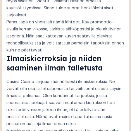
myös sisäinen “Viestit”-välilehti kasinon omassa
käyttöliittymässä. Sinne tulee suorat henkilökohtaiset
tarjoukset.
Paras tapa on yhdistää nämä lähteet. Käy promootio-
sivulla kerran viikossa, tarkista sähköpostisi ja ole aktiivinen
jäsenenä. Näin saat kattavan kuvan saatavilla olevista
mahdollisuuksista ja voit tarttua parhaisiin tarjouksiin ennen
kuin ne päättyvät.
Ilmaiskierroksia ja niiden
saaminen ilman talletusta
Casina Casino tarjoaa säännöllisesti ilmaiskierroksia. Ne
voivat olla osa talletusbonusta tai vaihtoehtoisesti täysin
ilmaista pelirahaa. Olen kohdannut tarjouksia, joissa
suomalaiset pelaajat saavat muutaman kierroksen heti
rekisteröitymisen jälkeen ilman, että edellytetään
ensitalletusta. Nämä ovat mainio tapa tutustua uusia
peliautomaatteja ilman omaa riskiä.
Ilmaiskierrokset on useimmiten sidottu tiettyihin peleihin,