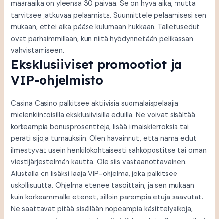
määräaika on yleensä 30 päivää. Se on hyvä aika, mutta
tarvitsee jatkuvaa pelaamista. Suunnittele pelaamisesi sen
mukaan, ettei aika pääse kulumaan hukkaan. Talletusedut
ovat parhaimmillaan, kun niitä hyödynnetään pelikassan
vahvistamiseen.
Eksklusiiviset promootiot ja
VIP-ohjelmisto
Casina Casino palkitsee aktiivisia suomalaispelaajia
mielenkiintoisilla eksklusiivisilla eduilla. Ne voivat sisältää
korkeampia bonusprosentteja, lisää ilmaiskierroksia tai
peräti sijoja turnauksiin. Olen havainnut, että nämä edut
ilmestyvät usein henkilökohtaisesti sähköpostitse tai oman
viestijärjestelmän kautta. Ole siis vastaanottavainen.
Alustalla on lisäksi laaja VIP-ohjelma, joka palkitsee
uskollisuutta. Ohjelma etenee tasoittain, ja sen mukaan
kuin korkeammalle etenet, silloin parempia etuja saavutat.
Ne saattavat pitää sisällään nopeampia käsittelyaikoja,