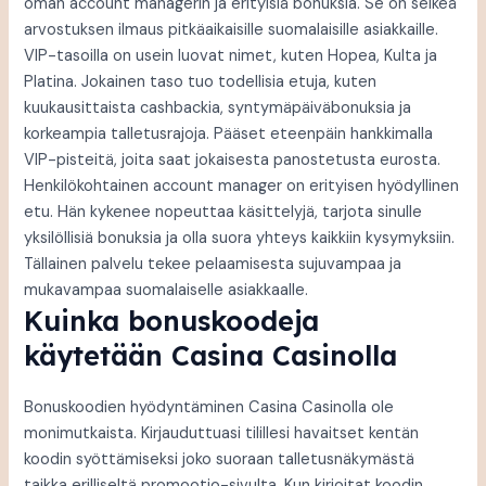
oman account managerin ja erityisiä bonuksia. Se on selkeä
arvostuksen ilmaus pitkäaikaisille suomalaisille asiakkaille.
VIP-tasoilla on usein luovat nimet, kuten Hopea, Kulta ja
Platina. Jokainen taso tuo todellisia etuja, kuten
kuukausittaista cashbackia, syntymäpäiväbonuksia ja
korkeampia talletusrajoja. Pääset eteenpäin hankkimalla
VIP-pisteitä, joita saat jokaisesta panostetusta eurosta.
Henkilökohtainen account manager on erityisen hyödyllinen
etu. Hän kykenee nopeuttaa käsittelyjä, tarjota sinulle
yksilöllisiä bonuksia ja olla suora yhteys kaikkiin kysymyksiin.
Tällainen palvelu tekee pelaamisesta sujuvampaa ja
mukavampaa suomalaiselle asiakkaalle.
Kuinka bonuskoodeja
käytetään Casina Casinolla
Bonuskoodien hyödyntäminen Casina Casinolla ole
monimutkaista. Kirjauduttuasi tilillesi havaitset kentän
koodin syöttämiseksi joko suoraan talletusnäkymästä
taikka erilliseltä promootio-sivulta. Kun kirjoitat koodin,