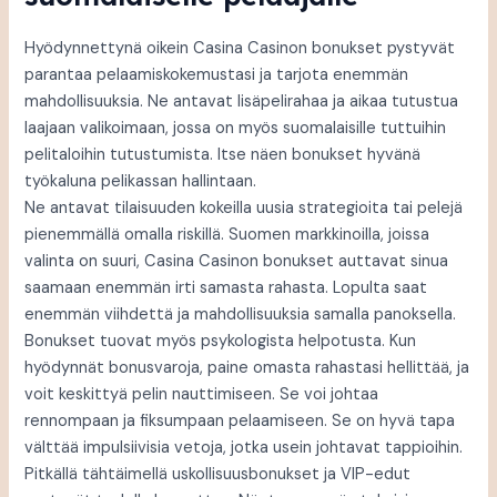
Hyödynnettynä oikein Casina Casinon bonukset pystyvät
parantaa pelaamiskokemustasi ja tarjota enemmän
mahdollisuuksia. Ne antavat lisäpelirahaa ja aikaa tutustua
laajaan valikoimaan, jossa on myös suomalaisille tuttuihin
pelitaloihin tutustumista. Itse näen bonukset hyvänä
työkaluna pelikassan hallintaan.
Ne antavat tilaisuuden kokeilla uusia strategioita tai pelejä
pienemmällä omalla riskillä. Suomen markkinoilla, joissa
valinta on suuri, Casina Casinon bonukset auttavat sinua
saamaan enemmän irti samasta rahasta. Lopulta saat
enemmän viihdettä ja mahdollisuuksia samalla panoksella.
Bonukset tuovat myös psykologista helpotusta. Kun
hyödynnät bonusvaroja, paine omasta rahastasi hellittää, ja
voit keskittyä pelin nauttimiseen. Se voi johtaa
rennompaan ja fiksumpaan pelaamiseen. Se on hyvä tapa
välttää impulsiivisia vetoja, jotka usein johtavat tappioihin.
Pitkällä tähtäimellä uskollisuusbonukset ja VIP-edut