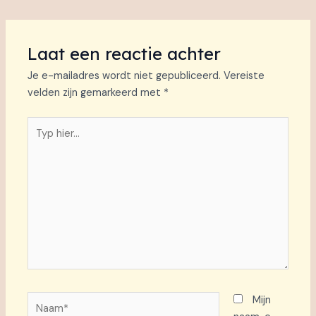
Laat een reactie achter
Je e-mailadres wordt niet gepubliceerd.
Vereiste
velden zijn gemarkeerd met
*
Typ
hier...
Naam*
Mijn