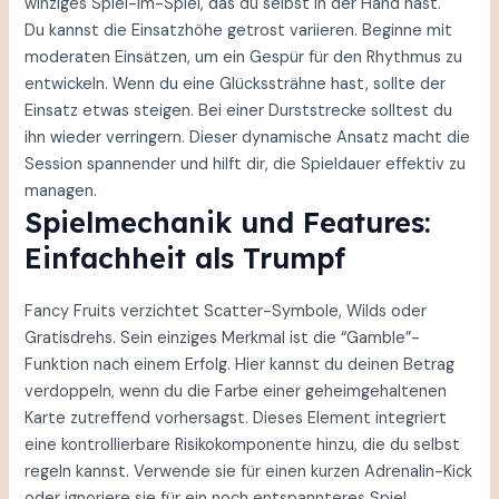
winziges Spiel-im-Spiel, das du selbst in der Hand hast.
Du kannst die Einsatzhöhe getrost variieren. Beginne mit
moderaten Einsätzen, um ein Gespür für den Rhythmus zu
entwickeln. Wenn du eine Glückssträhne hast, sollte der
Einsatz etwas steigen. Bei einer Durststrecke solltest du
ihn wieder verringern. Dieser dynamische Ansatz macht die
Session spannender und hilft dir, die Spieldauer effektiv zu
managen.
Spielmechanik und Features:
Einfachheit als Trumpf
Fancy Fruits verzichtet Scatter-Symbole, Wilds oder
Gratisdrehs. Sein einziges Merkmal ist die “Gamble”-
Funktion nach einem Erfolg. Hier kannst du deinen Betrag
verdoppeln, wenn du die Farbe einer geheimgehaltenen
Karte zutreffend vorhersagst. Dieses Element integriert
eine kontrollierbare Risikokomponente hinzu, die du selbst
regeln kannst. Verwende sie für einen kurzen Adrenalin-Kick
oder ignoriere sie für ein noch entspannteres Spiel.