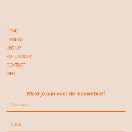
HOME
TICKETS
LINE-UP
FOTO’S 2026
CONTACT
INFO
Meld je aan voor de nieuwsbrief
Voornaam
Email