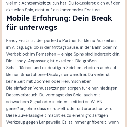
viel mit Achtsamkeit zu tun hat. Du fokussierst dich auf den
aktuellen Spin, nicht auf ein kommendes Feature.
Mobile Erfahrung: Dein Break
für unterwegs
Fancy Fruits ist der perfekte Partner für kleine Auszeiten
im Alltag. Egal ob in der Mittagspause, in der Bahn oder im
Werbeblock im Fernsehen – einige Spins sind jederzeit drin.
Die Handy-Anpassung ist exzellent. Die großen
Schaltflächen und eindeutigen Zeichen arbeiten auch auf
kleinen Smartphone-Displays einwandfrei. Du verlierst
keine Zeit mit Zoomen oder Herumschieben.
Die einfachen Voraussetzungen sorgen für einen niedrigen
Datenverbrauch. Du vermagst das Spiel auch mit
schwachem Signal oder in einem limitierten WLAN
genießen, ohne dass es ruckelt oder unterbrochen wird.
Diese Zuverlässigkeit macht es zu einem großartigen
Werkzeug gegen Langeweile. Es ist immer griffbereit, wenn