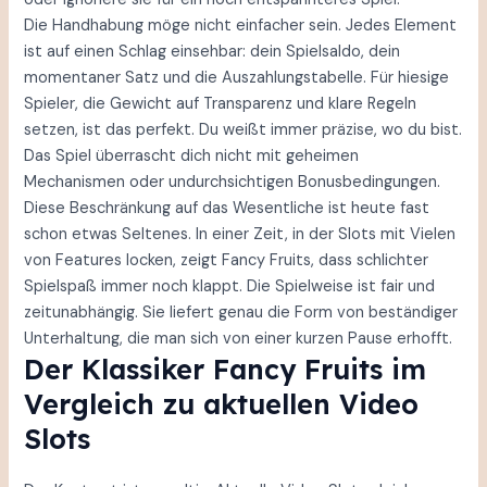
Die Handhabung möge nicht einfacher sein. Jedes Element
ist auf einen Schlag einsehbar: dein Spielsaldo, dein
momentaner Satz und die Auszahlungstabelle. Für hiesige
Spieler, die Gewicht auf Transparenz und klare Regeln
setzen, ist das perfekt. Du weißt immer präzise, wo du bist.
Das Spiel überrascht dich nicht mit geheimen
Mechanismen oder undurchsichtigen Bonusbedingungen.
Diese Beschränkung auf das Wesentliche ist heute fast
schon etwas Seltenes. In einer Zeit, in der Slots mit Vielen
von Features locken, zeigt Fancy Fruits, dass schlichter
Spielspaß immer noch klappt. Die Spielweise ist fair und
zeitunabhängig. Sie liefert genau die Form von beständiger
Unterhaltung, die man sich von einer kurzen Pause erhofft.
Der Klassiker Fancy Fruits im
Vergleich zu aktuellen Video
Slots