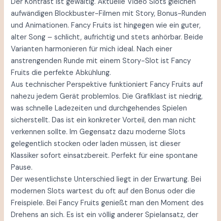
Der Kontrast ist gewaltig. Aktuelle Video Slots gleichen
aufwändigen Blockbuster-Filmen mit Story, Bonus-Runden
und Animationen. Fancy Fruits ist hingegen wie ein guter,
alter Song – schlicht, aufrichtig und stets anhörbar. Beide
Varianten harmonieren für mich ideal. Nach einer
anstrengenden Runde mit einem Story-Slot ist Fancy
Fruits die perfekte Abkühlung.
Aus technischer Perspektive funktioniert Fancy Fruits auf
nahezu jedem Gerät problemlos. Die Grafiklast ist niedrig,
was schnelle Ladezeiten und durchgehendes Spielen
sicherstellt. Das ist ein konkreter Vorteil, den man nicht
verkennen sollte. Im Gegensatz dazu moderne Slots
gelegentlich stocken oder laden müssen, ist dieser
Klassiker sofort einsatzbereit. Perfekt für eine spontane
Pause.
Der wesentlichste Unterschied liegt in der Erwartung. Bei
modernen Slots wartest du oft auf den Bonus oder die
Freispiele. Bei Fancy Fruits genießt man den Moment des
Drehens an sich. Es ist ein völlig anderer Spielansatz, der