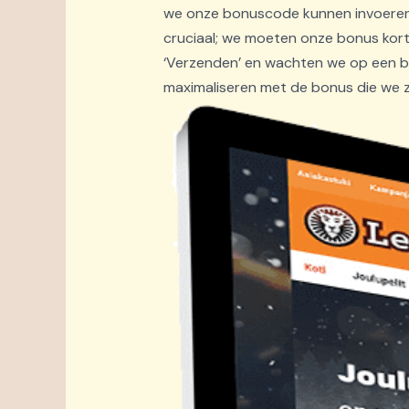
we onze bonuscode kunnen invoeren. 
cruciaal; we moeten onze bonus kort
‘Verzenden’ en wachten we op een be
maximaliseren met de bonus die we z