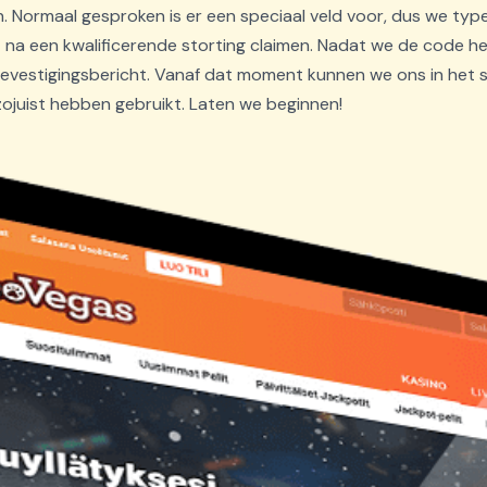
Normaal gesproken is er een speciaal veld voor, dus we typen
 na een kwalificerende storting claimen. Nadat we de code he
vestigingsbericht. Vanaf dat moment kunnen we ons in het sp
ojuist hebben gebruikt. Laten we beginnen!