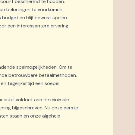
account beschermd te houden.
n van beloningen te voorkomen.
s budget en blijf bewust spelen.
or een interessantere ervaring.
dende spelmogelijkheden. Om te
lende betrouwbare betaalmethoden,
en tegelijkertijd een soepel
eestal voldoet aan de minimale
ening bijgeschreven. Nu onze eerste
chten staan en onze algehele