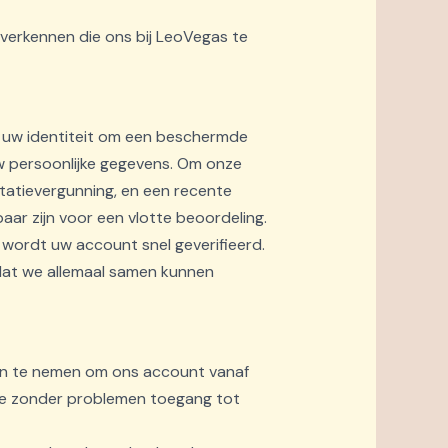
verkennen die ons bij LeoVegas te
n uw identiteit om een beschermde
w persoonlijke gegevens. Om onze
itatievergunning, en een recente
ar zijn voor een vlotte beoordeling.
 wordt uw account snel geverifieerd.
dat we allemaal samen kunnen
pen te nemen om ons account vanaf
 we zonder problemen toegang tot