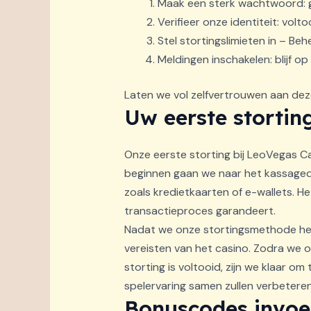
Maak een sterk wachtwoord: g
Verifieer onze identiteit: vol
Stel stortingslimieten in – Beh
Meldingen inschakelen: blijf 
Laten we vol zelfvertrouwen aan dez
Uw eerste stortin
Onze eerste storting bij LeoVegas Ca
beginnen gaan we naar het kassaged
zoals kredietkaarten of e-wallets. Het
transactieproces garandeert.
Nadat we onze stortingsmethode heb
vereisten van het casino. Zodra we o
storting is voltooid, zijn we klaar o
spelervaring samen zullen verbeteren
Bonuscodes invoe