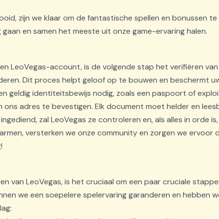
id, zijn we klaar om de fantastische spellen en bonussen te 
g gaan en samen het meeste uit onze game-ervaring halen.
en LeoVegas-account, is de volgende stap het verifiëren va
deren. Dit proces helpt geloof op te bouwen en beschermt u
en geldig identiteitsbewijs nodig, zoals een paspoort of explo
 ons adres te bevestigen. Elk document moet helder en leesba
diend, zal LeoVegas ze controleren en, als alles in orde is,
omarmen, versterken we onze community en zorgen we ervoor 
!
en van LeoVegas, is het cruciaal om een paar cruciale stap
 kunnen we een soepelere spelervaring garanderen en hebben
lag: