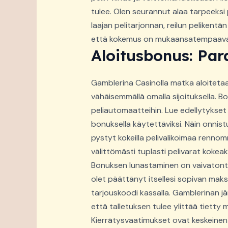
tulee. Olen seurannut alaa tarpeeksi
laajan pelitarjonnan, reilun pelikent
että kokemus on mukaansatempaava al
Aloitusbonus: Para
Gamblerina Casinolla matka aloitetaa
vähäisemmällä omalla sijoituksella. B
peliautomaatteihin. Lue edellytykset a
bonuksella käytettäviksi. Näin onnist
pystyt kokeilla pelivalikoimaa rennom
välittömästi tuplasti pelivarat kokeaks
Bonuksen lunastaminen on vaivatonta.
olet päättänyt itsellesi sopivan maksu
tarjouskoodi kassalla. Gamblerinan jä
että talletuksen tulee ylittää tietty
Kierrätysvaatimukset ovat keskeinen