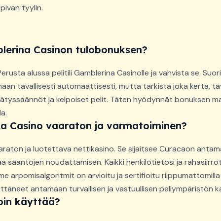
pivan tyylin.
blerina Casinon tulobonuksen?
erusta alussa pelitili Gamblerina Casinolle ja vahvista se. Suo
imaan tavallisesti automaattisesti, mutta tarkista joka kerta,
errätyssäännöt ja kelpoiset pelit. Täten hyödynnät bonuksen m
la.
na Casino vaaraton ja varmatoiminen?
aaraton ja luotettava nettikasino. Se sijaitsee Curacaon an
a sääntöjen noudattamisen. Kaikki henkilötietosi ja rahasiirro
mme arpomisalgoritmit on arvioitu ja sertifioitu riippumattomilla
äneet antamaan turvallisen ja vastuullisen peliympäristön kaik
oin käyttää?