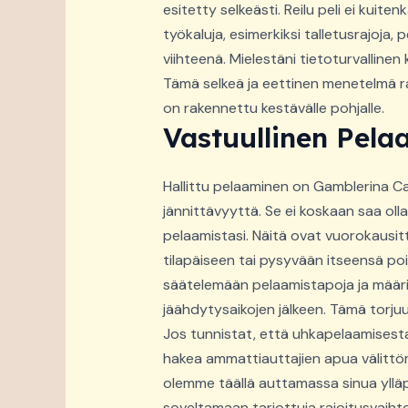
esitetty selkeästi. Reilu peli ei kui
työkaluja, esimerkiksi talletusrajoja,
viihteenä. Mielestäni tietoturvallinen 
Tämä selkeä ja eettinen menetelmä rak
on rakennettu kestävälle pohjalle.
Vastuullinen Pelaa
Hallittu pelaaminen on Gamblerina Cas
jännittävyyttä. Se ei koskaan saa olla
pelaamistasi. Näitä ovat vuorokausittai
tilapäiseen tai pysyvään itseensä poi
säätelemään pelaamistapoja ja määrit
jäähdytysaikojen jälkeen. Tämä torjuu
Jos tunnistat, että uhkapelaamisesta 
hakea ammattiauttajien apua välittömä
olemme täällä auttamassa sinua yllä
soveltamaan tarjottuja rajoitusvaihto