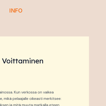
INFO
a Voittaminen
painossa. Kun verkossa on vaikea
 mikä pelaajalle oikeasti merkitsee:
nuksen ja mitä muuta matkalla eteen