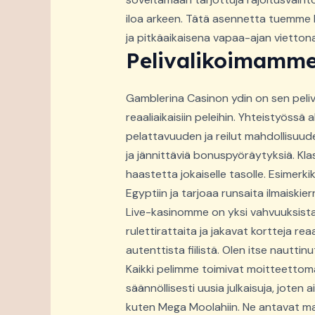
iloa arkeen. Tätä asennetta tuemme ka
ja pitkäaikaisena vapaa-ajan viettona, 
Pelivalikoimamme
Gamblerina Casinon ydin on sen pelival
reaaliaikaisiin peleihin. Yhteistyössä
pelattavuuden ja reilut mahdollisuudet
ja jännittäviä bonuspyöräytyksiä. Kla
haastetta jokaiselle tasolle. Esimerk
Egyptiin ja tarjoaa runsaita ilmaiskier
Live-kasinomme on yksi vahvuuksistam
rulettirattaita ja jakavat kortteja rea
autenttista fiilistä. Olen itse nautti
Kaikki pelimme toimivat moitteettomas
säännöllisesti uusia julkaisuja, joten
kuten Mega Moolahiin. Ne antavat mah