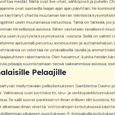
avoittaa meidät. Näitä ovat live-chat, sähköposti ja puhelin. C
jamme ovat saatavilla laajan ajan ajan päivittäin. He kommun
se käyttänyt chattia muutaman kerran teknisistä kysymyksistä
ongelmat usein muutamassa minuutissa. Tämä on tärkeää, jos j
män kiireellisissä asioissa. Siihen vastataan tavallisesti muu
 usein kysytyistä kysymyksistä -osiosta. Siellä on valmiit rat
elumme ajatusmalli perustuu avoimuuteen ja auttamishaluun. He 
n tehtävänsä on selvittää ne ystävällisellä tavalla ja ammattit
aajasuhteen rakentamista. Olen havainnut, kuinka heidän kärsiv
via pelaajia suunnistamaan tiensä vaikeammissa asioissa, esi
aisille Pelaajille
sisältyvät miellyttävään pelikokemukseen. Gamblerina Casino 
lle. Valinnassa ovat luottokortit, siru- ja verkkopankkitunnuks
. Se sallii suorat pankkisiirrot ilman erillisen tilin luomista. 
e alkamaan ilman viivettä. Voittorahojen kotiutuksessa käsit
dollisimman pikaiseen suoritukseen. E-lompakoilla kotiutukse