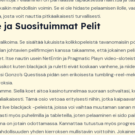
ikin mahdollisin voimin. Se ei ole hidaste pelaamisen ilolle, va
josta voit nauttia pitkäaikaisesti turvallisesti.
 ja Suosituimmat Pelit
ikoima. Se sisältää lukuisista kolikkopeleistä tavanomaisiin pö
 alan johtavien pelifirmojen kanssa takaamme, että jokainen pel
. Itse nautin usein NetEntin ja Pragmatic Playn video-sloteista
ssikot kuten blackjack ja ruletti eivät koskaan vanhene, ja nii
iksi Gonzo’s Questissä pidän sen erikoisesta tumbling-reel-me
roksia.
me. Siellä koet aitoa kasinotunnelmaa suoraan sohvaltasi, kun
aliaikaisesti. Tämä osio vetoaa erityisesti niihin, jotka kaipaa
nut live blackjack -peleistä, joissa voi vaihtaa muutaman sanan 
ti myös puhelimilla ja tableteilla, joten pelaaminen ei sido p
 aina on jotain odottamassa. Kannattaa tutustua myös progressiiv
dollisuuden yhden kierroksen mullistaviin voittoihin. Jokaine