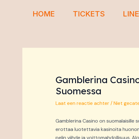
Ga
Bericht
naar
navigatie
HOME
TICKETS
LIN
de
inhoud
Gamblerina Casino 
Suomessa
Laat een reactie achter
/
Niet gecat
Gamblerina Casino on suomalaisille su
erottaa luotettavia kasinoita huonom
pelin viihde ja voittomahdollisuus. 