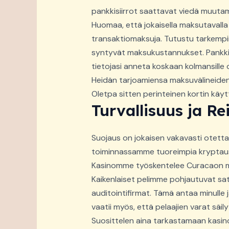
pankkisiirrot saattavat viedä muutam
Huomaa, että jokaisella maksutavall
transaktiomaksuja. Tutustu tarkempii
syntyvät maksukustannukset. Pankkisii
tietojasi anneta koskaan kolmansille 
Heidän tarjoamiensa maksuvälineiden 
Oletpa sitten perinteinen kortin käyt
Turvallisuus ja Rei
Suojaus on jokaisen vakavasti otett
toiminnassamme tuoreimpia kryptausme
Kasinomme työskentelee Curacaon myö
Kaikenlaiset pelimme pohjautuvat sat
auditointifirmat. Tämä antaa minulle j
vaatii myös, että pelaajien varat säil
Suosittelen aina tarkastamaan kasino