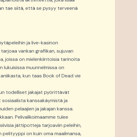
an tae siitä, että se pysyy terveenä
ytäpeleihin ja live-kasinon
i tarjoaa vankan grafiikan, sujuvan
, joissa on mielenkiintoisia tarinoita
den lukuisissa muunnelmissa on
kaniikasta, kun taas Book of Dead vie
 todelliset jakajat pyörittävät
vat sosiaalista kanssakäymistä ja
muiden pelaajien ja jakajan kanssa.
aikkaan. Pelivalikoimaamme tulee
isia jättipotteja tarjoaviin peleihin,
n pelityyppi on kuin oma maailmansa,