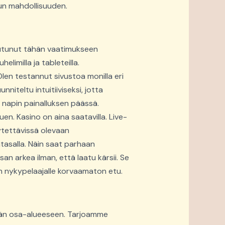
lun mahdollisuuden.
utunut tähän vaatimukseen
elimilla ja tableteilla.
len testannut sivustoa monilla eri
unniteltu intuitiiviseksi, jotta
 napin painalluksen päässä.
en. Kasino on aina saatavilla. Live-
ytettävissä olevaan
ntasalla. Näin saat parhaan
n arkea ilman, että laatu kärsii. Se
n nykypelaajalle korvaamaton etu.
ähän osa-alueeseen. Tarjoamme