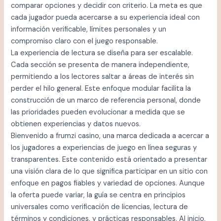
comparar opciones y decidir con criterio. La meta es que
cada jugador pueda acercarse a su experiencia ideal con
información verificable, límites personales y un
compromiso claro con el juego responsable.
La experiencia de lectura se diseña para ser escalable.
Cada sección se presenta de manera independiente,
permitiendo a los lectores saltar a áreas de interés sin
perder el hilo general. Este enfoque modular facilita la
construcción de un marco de referencia personal, donde
las prioridades pueden evolucionar a medida que se
obtienen experiencias y datos nuevos.
Bienvenido a frumzi casino, una marca dedicada a acercar a
los jugadores a experiencias de juego en línea seguras y
transparentes. Este contenido está orientado a presentar
una visión clara de lo que significa participar en un sitio con
enfoque en pagos fiables y variedad de opciones. Aunque
la oferta puede variar, la guía se centra en principios
universales como verificación de licencias, lectura de
términos y condiciones, y prácticas responsables. Al inicio,