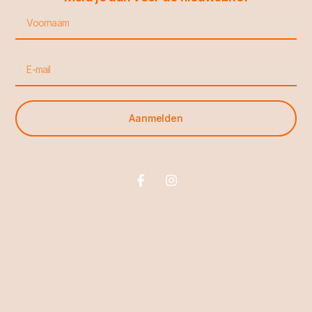
Voornaam
Email
Aanmelden
F
I
a
n
c
s
e
t
b
a
o
g
o
r
k
a
-
m
f